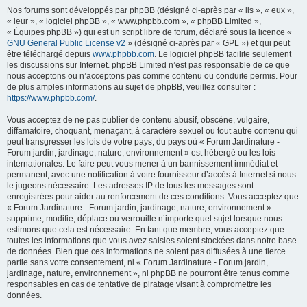
Nos forums sont développés par phpBB (désigné ci-après par « ils », « eux »,
« leur », « logiciel phpBB », « www.phpbb.com », « phpBB Limited »,
« Équipes phpBB ») qui est un script libre de forum, déclaré sous la licence «
GNU General Public License v2
» (désigné ci-après par « GPL ») et qui peut
être téléchargé depuis
www.phpbb.com
. Le logiciel phpBB facilite seulement
les discussions sur Internet. phpBB Limited n’est pas responsable de ce que
nous acceptons ou n’acceptons pas comme contenu ou conduite permis. Pour
de plus amples informations au sujet de phpBB, veuillez consulter :
https://www.phpbb.com/
.
Vous acceptez de ne pas publier de contenu abusif, obscène, vulgaire,
diffamatoire, choquant, menaçant, à caractère sexuel ou tout autre contenu qui
peut transgresser les lois de votre pays, du pays où « Forum Jardinature -
Forum jardin, jardinage, nature, environnement » est hébergé ou les lois
internationales. Le faire peut vous mener à un bannissement immédiat et
permanent, avec une notification à votre fournisseur d’accès à Internet si nous
le jugeons nécessaire. Les adresses IP de tous les messages sont
enregistrées pour aider au renforcement de ces conditions. Vous acceptez que
« Forum Jardinature - Forum jardin, jardinage, nature, environnement »
supprime, modifie, déplace ou verrouille n’importe quel sujet lorsque nous
estimons que cela est nécessaire. En tant que membre, vous acceptez que
toutes les informations que vous avez saisies soient stockées dans notre base
de données. Bien que ces informations ne soient pas diffusées à une tierce
partie sans votre consentement, ni « Forum Jardinature - Forum jardin,
jardinage, nature, environnement », ni phpBB ne pourront être tenus comme
responsables en cas de tentative de piratage visant à compromettre les
données.