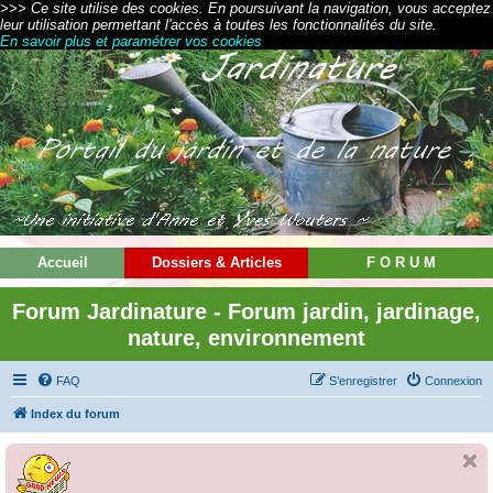
>>> Ce site utilise des cookies. En poursuivant la navigation, vous acceptez
leur utilisation permettant l'accès à toutes les fonctionnalités du site.
En savoir plus et paramétrer vos cookies
Accueil
Dossiers & Articles
F O R U M
Forum Jardinature - Forum jardin, jardinage,
nature, environnement
FAQ
S’enregistrer
Connexion
Index du forum