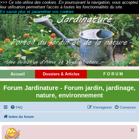
>>> Ce site utilise des cookies. En poursuivant la navigation, vous acceptez
leur utilisation permettant l'accès à toutes les fonctionnalités du site.
En savoir plus et paramétrer vos cookies
Accueil
Dossiers & Articles
F O R U M
Forum Jardinature - Forum jardin, jardinage,
nature, environnement
FAQ
S’enregistrer
Connexion
Index du forum