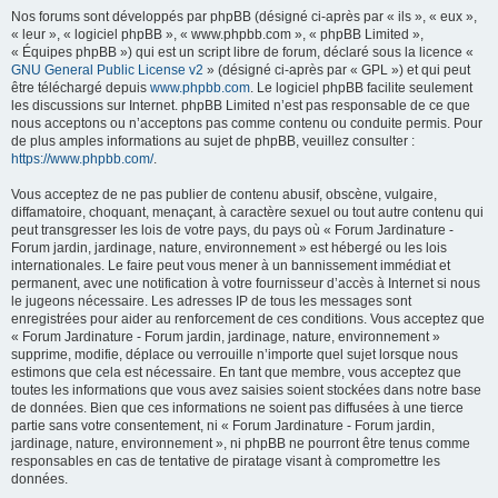
Nos forums sont développés par phpBB (désigné ci-après par « ils », « eux »,
« leur », « logiciel phpBB », « www.phpbb.com », « phpBB Limited »,
« Équipes phpBB ») qui est un script libre de forum, déclaré sous la licence «
GNU General Public License v2
» (désigné ci-après par « GPL ») et qui peut
être téléchargé depuis
www.phpbb.com
. Le logiciel phpBB facilite seulement
les discussions sur Internet. phpBB Limited n’est pas responsable de ce que
nous acceptons ou n’acceptons pas comme contenu ou conduite permis. Pour
de plus amples informations au sujet de phpBB, veuillez consulter :
https://www.phpbb.com/
.
Vous acceptez de ne pas publier de contenu abusif, obscène, vulgaire,
diffamatoire, choquant, menaçant, à caractère sexuel ou tout autre contenu qui
peut transgresser les lois de votre pays, du pays où « Forum Jardinature -
Forum jardin, jardinage, nature, environnement » est hébergé ou les lois
internationales. Le faire peut vous mener à un bannissement immédiat et
permanent, avec une notification à votre fournisseur d’accès à Internet si nous
le jugeons nécessaire. Les adresses IP de tous les messages sont
enregistrées pour aider au renforcement de ces conditions. Vous acceptez que
« Forum Jardinature - Forum jardin, jardinage, nature, environnement »
supprime, modifie, déplace ou verrouille n’importe quel sujet lorsque nous
estimons que cela est nécessaire. En tant que membre, vous acceptez que
toutes les informations que vous avez saisies soient stockées dans notre base
de données. Bien que ces informations ne soient pas diffusées à une tierce
partie sans votre consentement, ni « Forum Jardinature - Forum jardin,
jardinage, nature, environnement », ni phpBB ne pourront être tenus comme
responsables en cas de tentative de piratage visant à compromettre les
données.