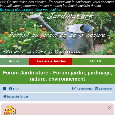
>>> Ce site utilise des cookies. En poursuivant la navigation, vous acceptez
leur utilisation permettant l'accès à toutes les fonctionnalités du site.
En savoir plus et paramétrer vos cookies
Accueil
Dossiers & Articles
F O R U M
Forum Jardinature - Forum jardin, jardinage,
nature, environnement
FAQ
S’enregistrer
Connexion
Index du forum