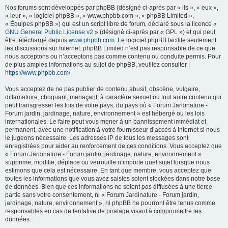
Nos forums sont développés par phpBB (désigné ci-après par « ils », « eux »,
« leur », « logiciel phpBB », « www.phpbb.com », « phpBB Limited »,
« Équipes phpBB ») qui est un script libre de forum, déclaré sous la licence «
GNU General Public License v2
» (désigné ci-après par « GPL ») et qui peut
être téléchargé depuis
www.phpbb.com
. Le logiciel phpBB facilite seulement
les discussions sur Internet. phpBB Limited n’est pas responsable de ce que
nous acceptons ou n’acceptons pas comme contenu ou conduite permis. Pour
de plus amples informations au sujet de phpBB, veuillez consulter :
https://www.phpbb.com/
.
Vous acceptez de ne pas publier de contenu abusif, obscène, vulgaire,
diffamatoire, choquant, menaçant, à caractère sexuel ou tout autre contenu qui
peut transgresser les lois de votre pays, du pays où « Forum Jardinature -
Forum jardin, jardinage, nature, environnement » est hébergé ou les lois
internationales. Le faire peut vous mener à un bannissement immédiat et
permanent, avec une notification à votre fournisseur d’accès à Internet si nous
le jugeons nécessaire. Les adresses IP de tous les messages sont
enregistrées pour aider au renforcement de ces conditions. Vous acceptez que
« Forum Jardinature - Forum jardin, jardinage, nature, environnement »
supprime, modifie, déplace ou verrouille n’importe quel sujet lorsque nous
estimons que cela est nécessaire. En tant que membre, vous acceptez que
toutes les informations que vous avez saisies soient stockées dans notre base
de données. Bien que ces informations ne soient pas diffusées à une tierce
partie sans votre consentement, ni « Forum Jardinature - Forum jardin,
jardinage, nature, environnement », ni phpBB ne pourront être tenus comme
responsables en cas de tentative de piratage visant à compromettre les
données.