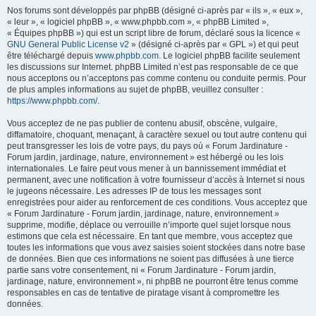
Nos forums sont développés par phpBB (désigné ci-après par « ils », « eux »,
« leur », « logiciel phpBB », « www.phpbb.com », « phpBB Limited »,
« Équipes phpBB ») qui est un script libre de forum, déclaré sous la licence «
GNU General Public License v2
» (désigné ci-après par « GPL ») et qui peut
être téléchargé depuis
www.phpbb.com
. Le logiciel phpBB facilite seulement
les discussions sur Internet. phpBB Limited n’est pas responsable de ce que
nous acceptons ou n’acceptons pas comme contenu ou conduite permis. Pour
de plus amples informations au sujet de phpBB, veuillez consulter :
https://www.phpbb.com/
.
Vous acceptez de ne pas publier de contenu abusif, obscène, vulgaire,
diffamatoire, choquant, menaçant, à caractère sexuel ou tout autre contenu qui
peut transgresser les lois de votre pays, du pays où « Forum Jardinature -
Forum jardin, jardinage, nature, environnement » est hébergé ou les lois
internationales. Le faire peut vous mener à un bannissement immédiat et
permanent, avec une notification à votre fournisseur d’accès à Internet si nous
le jugeons nécessaire. Les adresses IP de tous les messages sont
enregistrées pour aider au renforcement de ces conditions. Vous acceptez que
« Forum Jardinature - Forum jardin, jardinage, nature, environnement »
supprime, modifie, déplace ou verrouille n’importe quel sujet lorsque nous
estimons que cela est nécessaire. En tant que membre, vous acceptez que
toutes les informations que vous avez saisies soient stockées dans notre base
de données. Bien que ces informations ne soient pas diffusées à une tierce
partie sans votre consentement, ni « Forum Jardinature - Forum jardin,
jardinage, nature, environnement », ni phpBB ne pourront être tenus comme
responsables en cas de tentative de piratage visant à compromettre les
données.