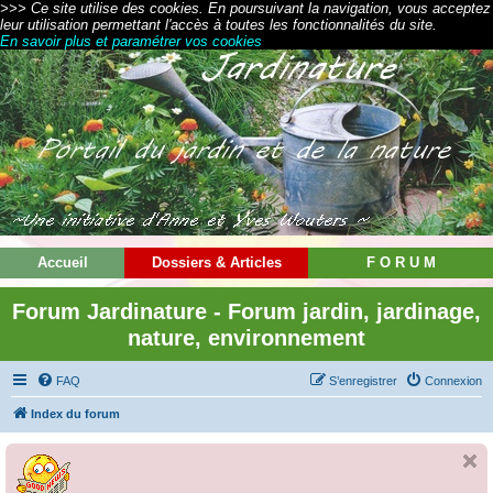
>>> Ce site utilise des cookies. En poursuivant la navigation, vous acceptez
leur utilisation permettant l'accès à toutes les fonctionnalités du site.
En savoir plus et paramétrer vos cookies
Accueil
Dossiers & Articles
F O R U M
Forum Jardinature - Forum jardin, jardinage,
nature, environnement
FAQ
S’enregistrer
Connexion
Index du forum