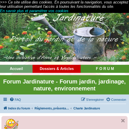
>>> Ce site utilise des cookies. En poursuivant la navigation, vous acceptez
leur utilisation permettant l'accès à toutes les fonctionnalités du site.
En savoir plus et paramétrer vos cookies
Accueil
Dossiers & Articles
F O R U M
Forum Jardinature - Forum jardin, jardinage,
nature, environnement
FAQ
S’enregistrer
Connexion
Index du forum
Règlements, présentations et modes d'emploi
Charte Jardinature