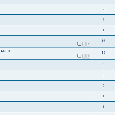
9
3
1
16
1
2
TAGER
15
1
2
4
3
2
1
1