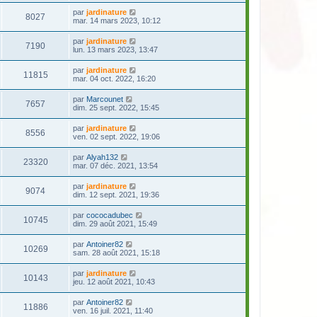
par
jardinature
8027
mar. 14 mars 2023, 10:12
par
jardinature
7190
lun. 13 mars 2023, 13:47
par
jardinature
11815
mar. 04 oct. 2022, 16:20
par
Marcounet
7657
dim. 25 sept. 2022, 15:45
par
jardinature
8556
ven. 02 sept. 2022, 19:06
par
Alyah132
23320
mar. 07 déc. 2021, 13:54
par
jardinature
9074
dim. 12 sept. 2021, 19:36
par
cococadubec
10745
dim. 29 août 2021, 15:49
par
Antoiner82
10269
sam. 28 août 2021, 15:18
par
jardinature
10143
jeu. 12 août 2021, 10:43
par
Antoiner82
11886
ven. 16 juil. 2021, 11:40