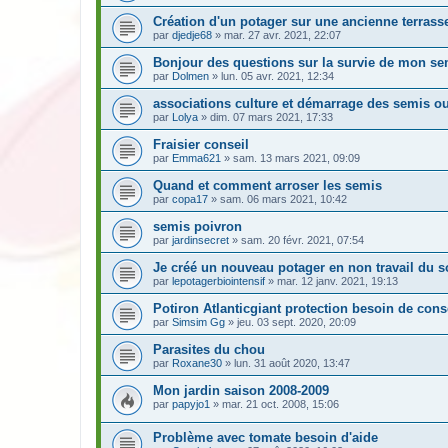
Création d'un potager sur une ancienne terrass
par
djedje68
» mar. 27 avr. 2021, 22:07
Bonjour des questions sur la survie de mon se
par
Dolmen
» lun. 05 avr. 2021, 12:34
associations culture et démarrage des semis ou
par
Lolya
» dim. 07 mars 2021, 17:33
Fraisier conseil
par
Emma621
» sam. 13 mars 2021, 09:09
Quand et comment arroser les semis
par
copa17
» sam. 06 mars 2021, 10:42
semis poivron
par
jardinsecret
» sam. 20 févr. 2021, 07:54
Je créé un nouveau potager en non travail du s
par
lepotagerbiointensif
» mar. 12 janv. 2021, 19:13
Potiron Atlanticgiant protection besoin de cons
par
Simsim Gg
» jeu. 03 sept. 2020, 20:09
Parasites du chou
par
Roxane30
» lun. 31 août 2020, 13:47
Mon jardin saison 2008-2009
par
papyjo1
» mar. 21 oct. 2008, 15:06
Problème avec tomate besoin d'aide