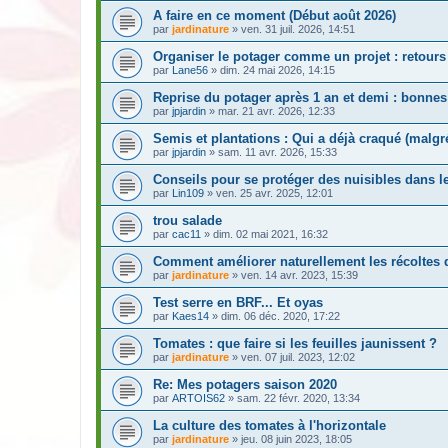
A faire en ce moment (Début août 2026)
par
jardinature
» ven. 31 juil. 2026, 14:51
Organiser le potager comme un projet : retours
par
Lane56
» dim. 24 mai 2026, 14:15
Reprise du potager après 1 an et demi : bonnes
par
jpjardin
» mar. 21 avr. 2026, 12:33
Semis et plantations : Qui a déjà craqué (malgr
par
jpjardin
» sam. 11 avr. 2026, 15:33
Conseils pour se protéger des nuisibles dans le
par
Lin109
» ven. 25 avr. 2025, 12:01
trou salade
par
cac11
» dim. 02 mai 2021, 16:32
Comment améliorer naturellement les récoltes 
par
jardinature
» ven. 14 avr. 2023, 15:39
Test serre en BRF... Et oyas
par
Kaes14
» dim. 06 déc. 2020, 17:22
Tomates : que faire si les feuilles jaunissent ?
par
jardinature
» ven. 07 juil. 2023, 12:02
Re: Mes potagers saison 2020
par
ARTOIS62
» sam. 22 févr. 2020, 13:34
La culture des tomates à l'horizontale
par
jardinature
» jeu. 08 juin 2023, 18:05