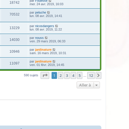
par
Fouesse
18742
mer. 24 avr. 2019, 16:03
par
peluche
70532
lun. 08 avr. 2019, 14:41
par
nicosdangers
13229
lun. 08 avr. 2019, 11:22
par
nouss
14030
ven. 29 mars 2019, 06:33
par
jardinature
10946
sam. 16 mars 2019, 10:31
par
jardinature
11097
ven. 01 févr. 2019, 14:45
Page
1
sur
12
1
2
3
4
5
12
Suivante
590 sujets
…
Aller à