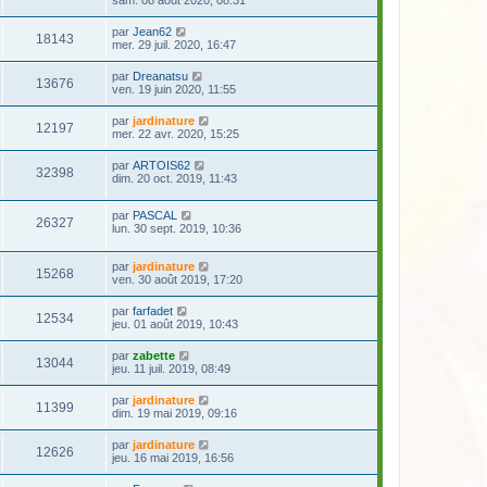
par
Jean62
18143
mer. 29 juil. 2020, 16:47
par
Dreanatsu
13676
ven. 19 juin 2020, 11:55
par
jardinature
12197
mer. 22 avr. 2020, 15:25
par
ARTOIS62
32398
dim. 20 oct. 2019, 11:43
par
PASCAL
26327
lun. 30 sept. 2019, 10:36
par
jardinature
15268
ven. 30 août 2019, 17:20
par
farfadet
12534
jeu. 01 août 2019, 10:43
par
zabette
13044
jeu. 11 juil. 2019, 08:49
par
jardinature
11399
dim. 19 mai 2019, 09:16
par
jardinature
12626
jeu. 16 mai 2019, 16:56