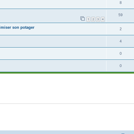
8
59
1
2
3
4
timiser son potager
2
4
0
0