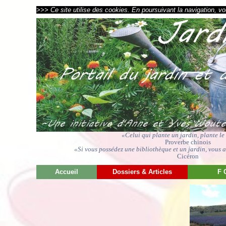
>>> Ce site utilise des cookies. En poursuivant la navigation, vou
«Celui qui plante un jardin, plante l
Proverbe chinois
«Si vous possédez une bibliothèque et un jardin, vous av
Cicéron
Accueil
Dossiers & Articles
F 