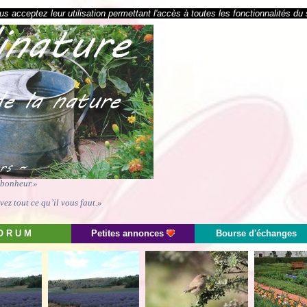
s acceptez leur utilisation permettant l'accès à toutes les fonctionnalités du 
e bonheur.»
ez tout ce qu’il vous faut.»
O R U M
Petites annonces
Bourse d'échanges