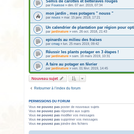
Semis de carottes et betteraves rouges
par
Fouesse
» dim. 07 avr. 2019, 07:34
mon jardin , mes potagers " nouss "
par
nouss
» mar. 15 janv. 2019, 17:21
Un calendrier de plantation par région pour op
par
jardinature
» ven. 26 oct. 2018, 21:43
epinards au milieu des fraises
par
cmag
» lun. 25 mars 2019, 09:42
Réussir les plants potager en 3 étapes !
par
jardinature
» sam. 16 mars 2019, 10:31
A faire au potager en février
par
jardinature
» ven. 01 févr. 2019, 14:45
Nouveau sujet
Retourner à l’index du forum
PERMISSIONS DU FORUM
Vous
ne pouvez pas
poster de nouveaux sujets
Vous
ne pouvez pas
répondre aux sujets
Vous
ne pouvez pas
modifier vos messages
Vous
ne pouvez pas
supprimer vos messages
Vous
ne pouvez pas
joindre des fichiers