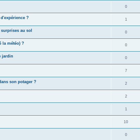
0
 d'expérience ?
1
 surprises au sol
0
é la météo) ?
0
 jardin
0
7
dans son potager ?
2
2
1
10
0