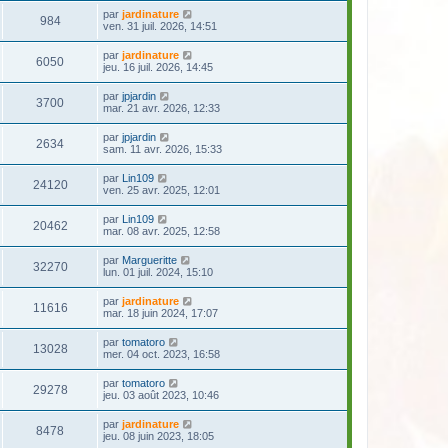
par
jardinature
984
ven. 31 juil. 2026, 14:51
par
jardinature
6050
jeu. 16 juil. 2026, 14:45
par
jpjardin
3700
mar. 21 avr. 2026, 12:33
par
jpjardin
2634
sam. 11 avr. 2026, 15:33
par
Lin109
24120
ven. 25 avr. 2025, 12:01
par
Lin109
20462
mar. 08 avr. 2025, 12:58
par
Margueritte
32270
lun. 01 juil. 2024, 15:10
par
jardinature
11616
mar. 18 juin 2024, 17:07
par
tomatoro
13028
mer. 04 oct. 2023, 16:58
par
tomatoro
29278
jeu. 03 août 2023, 10:46
par
jardinature
8478
jeu. 08 juin 2023, 18:05