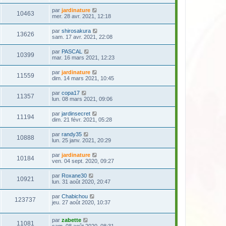
par
jardinature
10463
mer. 28 avr. 2021, 12:18
par
shirosakura
13626
sam. 17 avr. 2021, 22:08
par
PASCAL
10399
mar. 16 mars 2021, 12:23
par
jardinature
11559
dim. 14 mars 2021, 10:45
par
copa17
11357
lun. 08 mars 2021, 09:06
par
jardinsecret
11194
dim. 21 févr. 2021, 05:28
par
randy35
10888
lun. 25 janv. 2021, 20:29
par
jardinature
10184
ven. 04 sept. 2020, 09:27
par
Roxane30
10921
lun. 31 août 2020, 20:47
par
Chabichou
123737
jeu. 27 août 2020, 10:37
par
zabette
11081
sam. 08 août 2020, 08:31