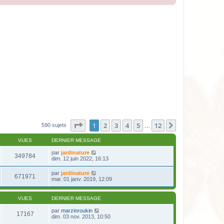
Page
1
sur
12
1
2
3
4
5
12
Suivante
590 sujets
…
VUES
DERNIER MESSAGE
par
jardinature
349784
dim. 12 juin 2022, 16:13
par
jardinature
671971
mar. 01 janv. 2019, 12:09
VUES
DERNIER MESSAGE
par
marzinroukin
17167
dim. 03 nov. 2013, 10:50