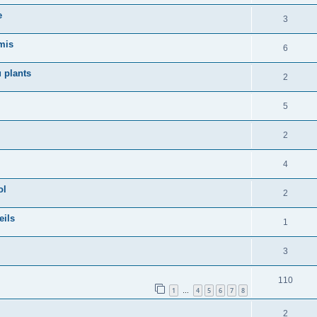
e
3
mis
6
 plants
2
5
2
4
ol
2
eils
1
3
110
1
4
5
6
7
8
…
2