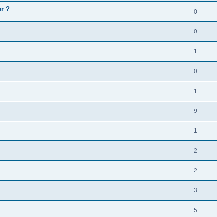
r ?
0
0
1
0
1
9
1
2
2
3
5