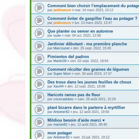
Comment bien choisir l'emplacement du potage
par
jardinature
» mar. 14 mars 2023, 10:12
Comment éviter de gaspiller l'eau au potager ?
par
jardinature
» lun. 13 mars 2023, 13:47
Que planter ou semer en automne
par
syde
» mar. 04 oct. 2022, 12:08
Jardinier débutant - ma première planche
par
Marcounet
» dim. 25 sept. 2022, 15:45
Pimientos del padron
par
Martin39
» ven. 02 sept. 2022, 18:04
Comment récolter des graines de légumes
par
Super Mom
» ven. 30 août 2019, 17:47
Des trous dans les jeunes feuilles de choux
par
Xavi44
» dim. 12 sept. 2021, 18:08
Haricots rames pas de fleur
par
cococadubec
» sam. 28 août 2021, 15:29
plant bizarre dans le parterre à myrtillier
par
Antoiner82
» jeu. 12 août 2021, 19:56
Mildiou besoin d'aide merci ♥
par
marion82
» jeu. 12 août 2021, 08:40
mon potager
par
Antoiner82
» sam. 10 juil. 2021, 19:12