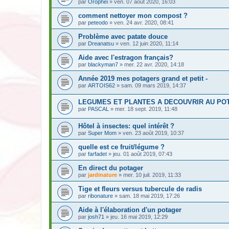
par
Orophei
» ven. 07 août 2020, 16:03
comment nettoyer mon compost ?
par
peteodo
» ven. 24 avr. 2020, 08:41
Problème avec patate douce
par
Dreanatsu
» ven. 12 juin 2020, 11:14
Aide avec l'estragon français?
par
blackyman7
» mer. 22 avr. 2020, 14:18
Année 2019 mes potagers grand et petit -
par
ARTOIS62
» sam. 09 mars 2019, 14:37
LEGUMES ET PLANTES A DECOUVRIR AU PO
par
PASCAL
» mer. 18 sept. 2019, 11:48
Hôtel à insectes: quel intérêt ?
par
Super Mom
» ven. 23 août 2019, 10:37
quelle est ce fruit/légume ?
par
farfadet
» jeu. 01 août 2019, 07:43
En direct du potager
par
jardinature
» mer. 10 juil. 2019, 11:33
Tige et fleurs versus tubercule de radis
par
ribonature
» sam. 18 mai 2019, 17:26
Aide à l'élaboration d'un potager
par
josh71
» jeu. 16 mai 2019, 12:29