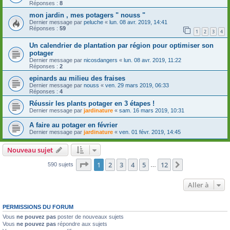
Réponses :
8
mon jardin , mes potagers " nouss "
Dernier message par
peluche
«
lun. 08 avr. 2019, 14:41
Réponses :
59
1
2
3
4
Un calendrier de plantation par région pour optimiser son
potager
Dernier message par
nicosdangers
«
lun. 08 avr. 2019, 11:22
Réponses :
2
epinards au milieu des fraises
Dernier message par
nouss
«
ven. 29 mars 2019, 06:33
Réponses :
4
Réussir les plants potager en 3 étapes !
Dernier message par
jardinature
«
sam. 16 mars 2019, 10:31
A faire au potager en février
Dernier message par
jardinature
«
ven. 01 févr. 2019, 14:45
Nouveau sujet
Page
1
sur
12
1
2
3
4
5
12
Suivante
590 sujets
…
Aller à
PERMISSIONS DU FORUM
Vous
ne pouvez pas
poster de nouveaux sujets
Vous
ne pouvez pas
répondre aux sujets