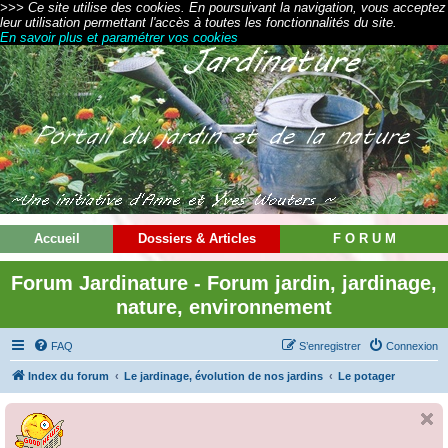
>>> Ce site utilise des cookies. En poursuivant la navigation, vous acceptez
leur utilisation permettant l'accès à toutes les fonctionnalités du site.
En savoir plus et paramétrer vos cookies
Accueil
Dossiers & Articles
F O R U M
Forum Jardinature - Forum jardin, jardinage,
nature, environnement
FAQ
S’enregistrer
Connexion
Index du forum
Le jardinage, évolution de nos jardins
Le potager