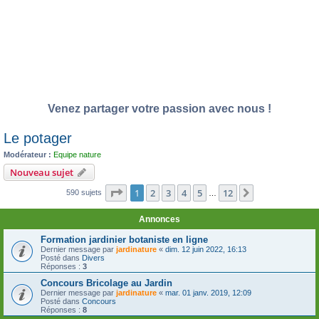
Venez partager votre passion avec nous !
Le potager
Modérateur :
Equipe nature
Nouveau sujet
Page
1
sur
12
1
2
3
4
5
12
Suivante
590 sujets
…
Annonces
Formation jardinier botaniste en ligne
Dernier message par
jardinature
«
dim. 12 juin 2022, 16:13
Posté dans
Divers
Réponses :
3
Concours Bricolage au Jardin
Dernier message par
jardinature
«
mar. 01 janv. 2019, 12:09
Posté dans
Concours
Réponses :
8