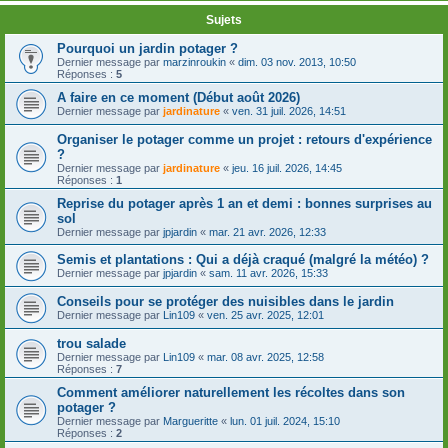
Sujets
Pourquoi un jardin potager ?
Dernier message par
marzinroukin
«
dim. 03 nov. 2013, 10:50
Réponses :
5
A faire en ce moment (Début août 2026)
Dernier message par
jardinature
«
ven. 31 juil. 2026, 14:51
Organiser le potager comme un projet : retours d'expérience
?
Dernier message par
jardinature
«
jeu. 16 juil. 2026, 14:45
Réponses :
1
Reprise du potager après 1 an et demi : bonnes surprises au
sol
Dernier message par
jpjardin
«
mar. 21 avr. 2026, 12:33
Semis et plantations : Qui a déjà craqué (malgré la météo) ?
Dernier message par
jpjardin
«
sam. 11 avr. 2026, 15:33
Conseils pour se protéger des nuisibles dans le jardin
Dernier message par
Lin109
«
ven. 25 avr. 2025, 12:01
trou salade
Dernier message par
Lin109
«
mar. 08 avr. 2025, 12:58
Réponses :
7
Comment améliorer naturellement les récoltes dans son
potager ?
Dernier message par
Margueritte
«
lun. 01 juil. 2024, 15:10
Réponses :
2