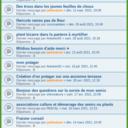
Des trous dans les jeunes feuilles de choux
Dernier message par
jardinature
«
dim. 12 sept. 2021, 19:36
Réponses :
1
Haricots rames pas de fleur
Dernier message par
cococadubec
«
dim. 29 août 2021, 15:49
Réponses :
2
plant bizarre dans le parterre à myrtillier
Dernier message par
Antoiner82
«
sam. 28 août 2021, 15:18
Réponses :
2
Mildiou besoin d'aide merci ♥
Dernier message par
jardinature
«
jeu. 12 août 2021, 10:43
Réponses :
3
mon potager
Dernier message par
Antoiner82
«
ven. 16 juil. 2021, 11:40
Réponses :
5
Création d'un potager sur une ancienne terrasse
Dernier message par
jardinature
«
mer. 28 avr. 2021, 12:18
Réponses :
3
Bonjour des questions sur la survie de mon semis
Dernier message par
shirosakura
«
sam. 17 avr. 2021, 22:08
Réponses :
6
associations culture et démarrage des semis ou plants
Dernier message par
PASCAL
«
mar. 16 mars 2021, 12:23
Réponses :
2
Fraisier conseil
Dernier message par
jardinature
«
dim. 14 mars 2021, 10:45
Réponses :
5