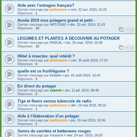
Aide avec l'estragon français?
Dernier message par
jardinature
«
mer. 22 avr. 2020, 15:25
Réponses :
1
Année 2019 mes potagers grand et petit -
Dernier message par
ARTOIS62
«
dim. 20 oct. 2019, 11:43
Réponses :
16
1
2
LEGUMES ET PLANTES A DECOUVRIR AU POTAGER
Dernier message par
PASCAL
«
lun. 30 sept. 2019, 10:36
Réponses :
15
1
2
Hôtel à insectes: quel intérêt ?
Dernier message par
jardinature
«
ven. 30 août 2019, 17:20
Réponses :
4
quelle est ce fruit/légume ?
Dernier message par
farfadet
«
jeu. 01 août 2019, 10:43
Réponses :
3
En direct du potager
Dernier message par
zabette
«
jeu. 11 juil. 2019, 08:49
Réponses :
2
Tige et fleurs versus tubercule de radis
Dernier message par
jardinature
«
dim. 19 mai 2019, 09:16
Réponses :
1
Aide à l'élaboration d'un potager
Dernier message par
jardinature
«
jeu. 16 mai 2019, 16:56
Réponses :
1
Semis de carottes et betteraves rouges
Dernier message par
Fouesse
«
mer. 24 avr. 2019, 16:03