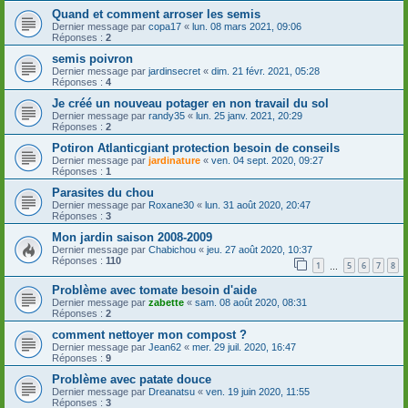
Quand et comment arroser les semis
Dernier message par
copa17
«
lun. 08 mars 2021, 09:06
Réponses :
2
semis poivron
Dernier message par
jardinsecret
«
dim. 21 févr. 2021, 05:28
Réponses :
4
Je créé un nouveau potager en non travail du sol
Dernier message par
randy35
«
lun. 25 janv. 2021, 20:29
Réponses :
2
Potiron Atlanticgiant protection besoin de conseils
Dernier message par
jardinature
«
ven. 04 sept. 2020, 09:27
Réponses :
1
Parasites du chou
Dernier message par
Roxane30
«
lun. 31 août 2020, 20:47
Réponses :
3
Mon jardin saison 2008-2009
Dernier message par
Chabichou
«
jeu. 27 août 2020, 10:37
Réponses :
110
1
5
6
7
8
…
Problème avec tomate besoin d'aide
Dernier message par
zabette
«
sam. 08 août 2020, 08:31
Réponses :
2
comment nettoyer mon compost ?
Dernier message par
Jean62
«
mer. 29 juil. 2020, 16:47
Réponses :
9
Problème avec patate douce
Dernier message par
Dreanatsu
«
ven. 19 juin 2020, 11:55
Réponses :
3