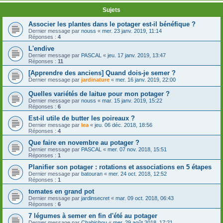
Sujets
Associer les plantes dans le potager est-il bénéfique ?
Dernier message par
nouss
«
mer. 23 janv. 2019, 11:14
Réponses :
4
L'endive
Dernier message par
PASCAL
«
jeu. 17 janv. 2019, 13:47
Réponses :
11
[Apprendre des anciens] Quand dois-je semer ?
Dernier message par
jardinature
«
mer. 16 janv. 2019, 22:00
Quelles variétés de laitue pour mon potager ?
Dernier message par
nouss
«
mar. 15 janv. 2019, 15:22
Réponses :
6
Est-il utile de butter les poireaux ?
Dernier message par
lea
«
jeu. 06 déc. 2018, 18:56
Réponses :
4
Que faire en novembre au potager ?
Dernier message par
PASCAL
«
mer. 07 nov. 2018, 15:51
Réponses :
1
Planifier son potager : rotations et associations en 5 étapes
Dernier message par
batouran
«
mer. 24 oct. 2018, 12:52
Réponses :
1
tomates en grand pot
Dernier message par
jardinsecret
«
mar. 09 oct. 2018, 06:43
Réponses :
6
7 légumes à semer en fin d'été au potager
Dernier message par
Chabichou
«
mer. 29 août 2018, 17:21