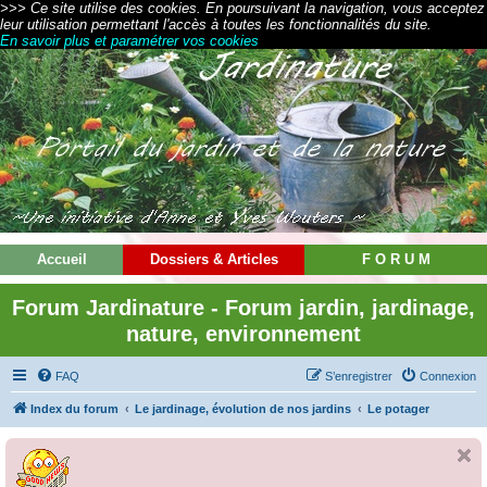
>>> Ce site utilise des cookies. En poursuivant la navigation, vous acceptez
leur utilisation permettant l'accès à toutes les fonctionnalités du site.
En savoir plus et paramétrer vos cookies
Accueil
Dossiers & Articles
F O R U M
Forum Jardinature - Forum jardin, jardinage,
nature, environnement
FAQ
S’enregistrer
Connexion
Index du forum
Le jardinage, évolution de nos jardins
Le potager