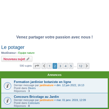
Venez partager votre passion avec nous !
Le potager
Modérateur :
Equipe nature
Nouveau sujet
Page
2
sur
12
1
2
3
4
5
12
Précédente
Suivante
590 sujets
…
Annonces
Formation jardinier botaniste en ligne
Dernier message par
jardinature
«
dim. 12 juin 2022, 16:13
Posté dans
Divers
Réponses :
3
Concours Bricolage au Jardin
Dernier message par
jardinature
«
mar. 01 janv. 2019, 12:09
Posté dans
Concours
Réponses :
8