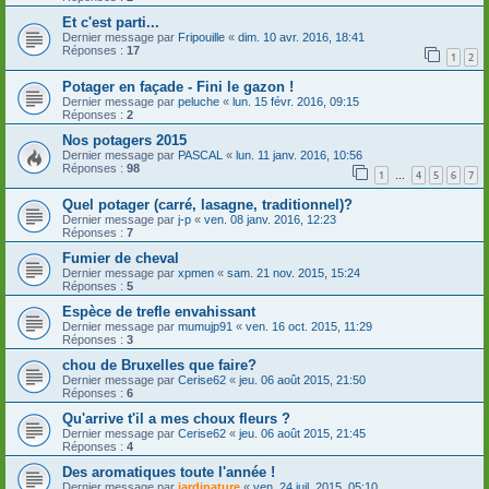
Et c'est parti...
Dernier message par
Fripouille
«
dim. 10 avr. 2016, 18:41
Réponses :
17
1
2
Potager en façade - Fini le gazon !
Dernier message par
peluche
«
lun. 15 févr. 2016, 09:15
Réponses :
2
Nos potagers 2015
Dernier message par
PASCAL
«
lun. 11 janv. 2016, 10:56
Réponses :
98
1
4
5
6
7
…
Quel potager (carré, lasagne, traditionnel)?
Dernier message par
j-p
«
ven. 08 janv. 2016, 12:23
Réponses :
7
Fumier de cheval
Dernier message par
xpmen
«
sam. 21 nov. 2015, 15:24
Réponses :
5
Espèce de trefle envahissant
Dernier message par
mumujp91
«
ven. 16 oct. 2015, 11:29
Réponses :
3
chou de Bruxelles que faire?
Dernier message par
Cerise62
«
jeu. 06 août 2015, 21:50
Réponses :
6
Qu'arrive t'il a mes choux fleurs ?
Dernier message par
Cerise62
«
jeu. 06 août 2015, 21:45
Réponses :
4
Des aromatiques toute l'année !
Dernier message par
jardinature
«
ven. 24 juil. 2015, 05:10