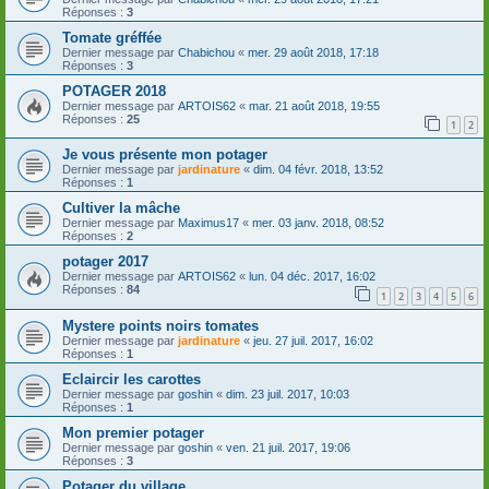
Réponses :
3
Tomate gréffée
Dernier message par
Chabichou
«
mer. 29 août 2018, 17:18
Réponses :
3
POTAGER 2018
Dernier message par
ARTOIS62
«
mar. 21 août 2018, 19:55
Réponses :
25
1
2
Je vous présente mon potager
Dernier message par
jardinature
«
dim. 04 févr. 2018, 13:52
Réponses :
1
Cultiver la mâche
Dernier message par
Maximus17
«
mer. 03 janv. 2018, 08:52
Réponses :
2
potager 2017
Dernier message par
ARTOIS62
«
lun. 04 déc. 2017, 16:02
Réponses :
84
1
2
3
4
5
6
Mystere points noirs tomates
Dernier message par
jardinature
«
jeu. 27 juil. 2017, 16:02
Réponses :
1
Eclaircir les carottes
Dernier message par
goshin
«
dim. 23 juil. 2017, 10:03
Réponses :
1
Mon premier potager
Dernier message par
goshin
«
ven. 21 juil. 2017, 19:06
Réponses :
3
Potager du village