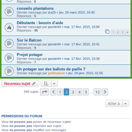
Réponses :
6
conseils plantations
Dernier message par
iza25
«
jeu. 26 mars 2015, 16:40
Réponses :
5
Débutante : besoin d'aide
Dernier message par
jasmin44
«
mar. 17 févr. 2015, 10:56
Réponses :
45
1
2
3
4
Sur le Balcon
Dernier message par
jasmin44
«
mar. 17 févr. 2015, 10:41
Réponses :
9
Projet potager
Dernier message par
jasmin44
«
mar. 17 févr. 2015, 10:38
Réponses :
7
Un potager sur des ballots de paille ?
Dernier message par
jardinature
«
jeu. 29 janv. 2015, 01:56
Nouveau sujet
Page
2
sur
12
1
2
3
4
5
12
Précédente
Suivante
590 sujets
…
Aller à
PERMISSIONS DU FORUM
Vous
ne pouvez pas
poster de nouveaux sujets
Vous
ne pouvez pas
répondre aux sujets
Vous
ne pouvez pas
modifier vos messages