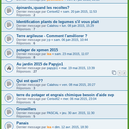
épinards,:quand les recoltes?
Dernier message par
Cerise62
«
sam. 20 juin 2015, 11:53
Réponses :
2
Identification plants de legumes s'il vous plait
Dernier message par
Calahou
«
lun. 08 juin 2015, 15:29
Réponses :
7
Terre argileuse - Comment l'améliorer ?
Dernier message par
j-p
«
sam. 06 juin 2015, 10:44
Réponses :
6
potager de xpmen 2015
Dernier message par
lea
«
sam. 23 mai 2015, 11:07
Réponses :
8
Au jardin 2015 de Papyjo1
Dernier message par
papyjo1
«
mar. 19 mai 2015, 13:39
Réponses :
27
1
2
Qui est quoi??
Dernier message par
Calahou
«
ven. 08 mai 2015, 20:27
Réponses :
3
terre du potager et engrais chimique besoin d'aide svp
Dernier message par
Cerise62
«
mer. 06 mai 2015, 23:04
Réponses :
6
Groseillers
Dernier message par
PASCAL
«
jeu. 30 avr. 2015, 11:30
Réponses :
5
Panais
Dernier message par
lea
«
dim. 12 avr. 2015, 18:30