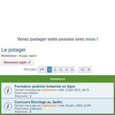
Venez partager votre passion avec nous !
Le potager
Modérateur :
Equipe nature
Nouveau sujet
Page
1
sur
12
1
2
3
4
5
12
Suivante
590 sujets
…
Annonces
Formation jardinier botaniste en ligne
Dernier message par
jardinature
«
dim. 12 juin 2022, 16:13
Posté dans
Divers
Réponses :
3
Concours Bricolage au Jardin
Dernier message par
jardinature
«
mar. 01 janv. 2019, 12:09
Posté dans
Concours
Réponses :
8