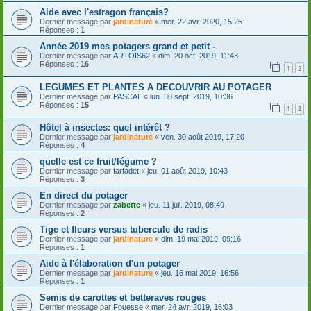
Aide avec l'estragon français?
Dernier message par
jardinature
«
mer. 22 avr. 2020, 15:25
Réponses :
1
Année 2019 mes potagers grand et petit -
Dernier message par
ARTOIS62
«
dim. 20 oct. 2019, 11:43
Réponses :
16
1
2
LEGUMES ET PLANTES A DECOUVRIR AU POTAGER
Dernier message par
PASCAL
«
lun. 30 sept. 2019, 10:36
Réponses :
15
1
2
Hôtel à insectes: quel intérêt ?
Dernier message par
jardinature
«
ven. 30 août 2019, 17:20
Réponses :
4
quelle est ce fruit/légume ?
Dernier message par
farfadet
«
jeu. 01 août 2019, 10:43
Réponses :
3
En direct du potager
Dernier message par
zabette
«
jeu. 11 juil. 2019, 08:49
Réponses :
2
Tige et fleurs versus tubercule de radis
Dernier message par
jardinature
«
dim. 19 mai 2019, 09:16
Réponses :
1
Aide à l'élaboration d'un potager
Dernier message par
jardinature
«
jeu. 16 mai 2019, 16:56
Réponses :
1
Semis de carottes et betteraves rouges
Dernier message par
Fouesse
«
mer. 24 avr. 2019, 16:03