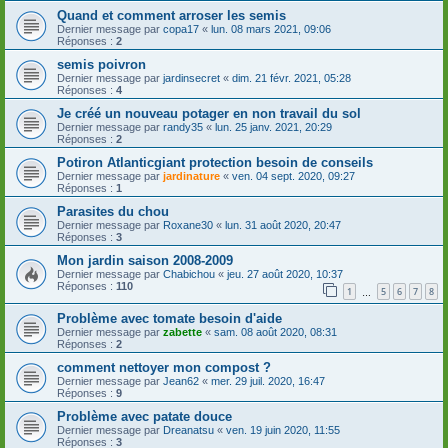
Quand et comment arroser les semis
Dernier message par
copa17
«
lun. 08 mars 2021, 09:06
Réponses :
2
semis poivron
Dernier message par
jardinsecret
«
dim. 21 févr. 2021, 05:28
Réponses :
4
Je créé un nouveau potager en non travail du sol
Dernier message par
randy35
«
lun. 25 janv. 2021, 20:29
Réponses :
2
Potiron Atlanticgiant protection besoin de conseils
Dernier message par
jardinature
«
ven. 04 sept. 2020, 09:27
Réponses :
1
Parasites du chou
Dernier message par
Roxane30
«
lun. 31 août 2020, 20:47
Réponses :
3
Mon jardin saison 2008-2009
Dernier message par
Chabichou
«
jeu. 27 août 2020, 10:37
Réponses :
110
1
5
6
7
8
…
Problème avec tomate besoin d'aide
Dernier message par
zabette
«
sam. 08 août 2020, 08:31
Réponses :
2
comment nettoyer mon compost ?
Dernier message par
Jean62
«
mer. 29 juil. 2020, 16:47
Réponses :
9
Problème avec patate douce
Dernier message par
Dreanatsu
«
ven. 19 juin 2020, 11:55
Réponses :
3