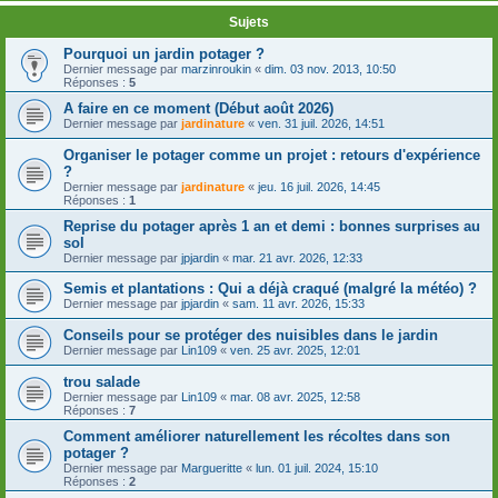
Sujets
Pourquoi un jardin potager ?
Dernier message par
marzinroukin
«
dim. 03 nov. 2013, 10:50
Réponses :
5
A faire en ce moment (Début août 2026)
Dernier message par
jardinature
«
ven. 31 juil. 2026, 14:51
Organiser le potager comme un projet : retours d'expérience
?
Dernier message par
jardinature
«
jeu. 16 juil. 2026, 14:45
Réponses :
1
Reprise du potager après 1 an et demi : bonnes surprises au
sol
Dernier message par
jpjardin
«
mar. 21 avr. 2026, 12:33
Semis et plantations : Qui a déjà craqué (malgré la météo) ?
Dernier message par
jpjardin
«
sam. 11 avr. 2026, 15:33
Conseils pour se protéger des nuisibles dans le jardin
Dernier message par
Lin109
«
ven. 25 avr. 2025, 12:01
trou salade
Dernier message par
Lin109
«
mar. 08 avr. 2025, 12:58
Réponses :
7
Comment améliorer naturellement les récoltes dans son
potager ?
Dernier message par
Margueritte
«
lun. 01 juil. 2024, 15:10
Réponses :
2