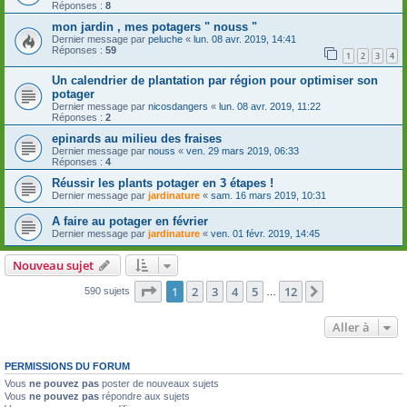
Réponses :
8
mon jardin , mes potagers " nouss "
Dernier message par
peluche
«
lun. 08 avr. 2019, 14:41
Réponses :
59
1
2
3
4
Un calendrier de plantation par région pour optimiser son
potager
Dernier message par
nicosdangers
«
lun. 08 avr. 2019, 11:22
Réponses :
2
epinards au milieu des fraises
Dernier message par
nouss
«
ven. 29 mars 2019, 06:33
Réponses :
4
Réussir les plants potager en 3 étapes !
Dernier message par
jardinature
«
sam. 16 mars 2019, 10:31
A faire au potager en février
Dernier message par
jardinature
«
ven. 01 févr. 2019, 14:45
Nouveau sujet
Page
1
sur
12
1
2
3
4
5
12
Suivante
590 sujets
…
Aller à
PERMISSIONS DU FORUM
Vous
ne pouvez pas
poster de nouveaux sujets
Vous
ne pouvez pas
répondre aux sujets