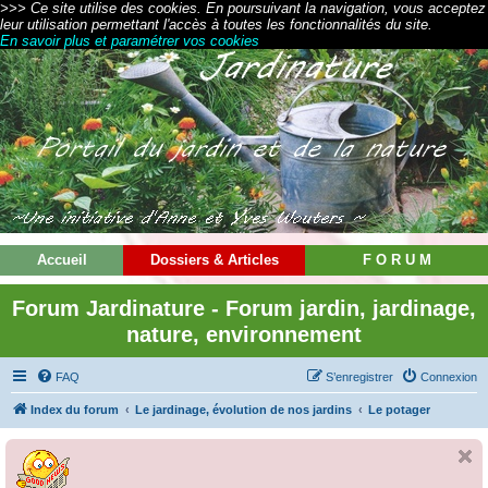
>>> Ce site utilise des cookies. En poursuivant la navigation, vous acceptez
leur utilisation permettant l'accès à toutes les fonctionnalités du site.
En savoir plus et paramétrer vos cookies
Accueil
Dossiers & Articles
F O R U M
Forum Jardinature - Forum jardin, jardinage,
nature, environnement
FAQ
S’enregistrer
Connexion
Index du forum
Le jardinage, évolution de nos jardins
Le potager