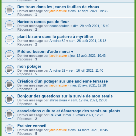
Des trous dans les jeunes feuilles de choux
Dernier message par
jardinature
«
dim. 12 sept. 2021, 19:36
Réponses :
1
Haricots rames pas de fleur
Dernier message par
cococadubec
«
dim. 29 août 2021, 15:49
Réponses :
2
plant bizarre dans le parterre à myrtillier
Dernier message par
Antoiner82
«
sam. 28 août 2021, 15:18
Réponses :
2
Mildiou besoin d'aide merci ♥
Dernier message par
jardinature
«
jeu. 12 août 2021, 10:43
Réponses :
3
mon potager
Dernier message par
Antoiner82
«
ven. 16 juil. 2021, 11:40
Réponses :
5
Création d'un potager sur une ancienne terrasse
Dernier message par
jardinature
«
mer. 28 avr. 2021, 12:18
Réponses :
3
Bonjour des questions sur la survie de mon semis
Dernier message par
shirosakura
«
sam. 17 avr. 2021, 22:08
Réponses :
6
associations culture et démarrage des semis ou plants
Dernier message par
PASCAL
«
mar. 16 mars 2021, 12:23
Réponses :
2
Fraisier conseil
Dernier message par
jardinature
«
dim. 14 mars 2021, 10:45
Réponses :
5