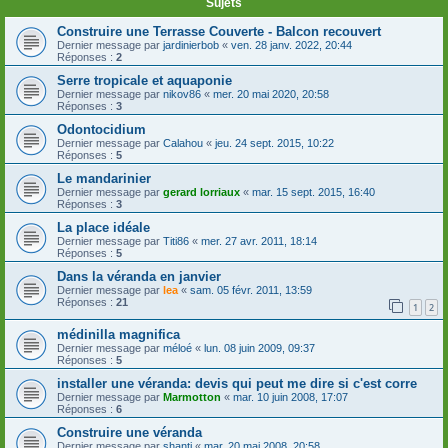
Sujets
Construire une Terrasse Couverte - Balcon recouvert
Dernier message par
jardinierbob
«
ven. 28 janv. 2022, 20:44
Réponses :
2
Serre tropicale et aquaponie
Dernier message par
nikov86
«
mer. 20 mai 2020, 20:58
Réponses :
3
Odontocidium
Dernier message par
Calahou
«
jeu. 24 sept. 2015, 10:22
Réponses :
5
Le mandarinier
Dernier message par
gerard lorriaux
«
mar. 15 sept. 2015, 16:40
Réponses :
3
La place idéale
Dernier message par
Titi86
«
mer. 27 avr. 2011, 18:14
Réponses :
5
Dans la véranda en janvier
Dernier message par
lea
«
sam. 05 févr. 2011, 13:59
Réponses :
21
1
2
médinilla magnifica
Dernier message par
méloé
«
lun. 08 juin 2009, 09:37
Réponses :
5
installer une véranda: devis qui peut me dire si c'est corre
Dernier message par
Marmotton
«
mar. 10 juin 2008, 17:07
Réponses :
6
Construire une véranda
Dernier message par
shanti
«
mar. 20 mai 2008, 20:58