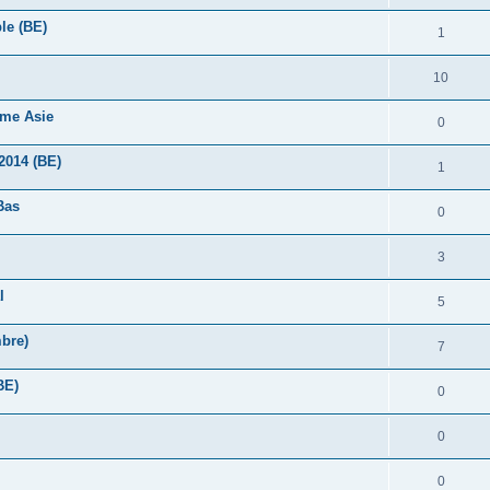
ble (BE)
1
10
ème Asie
0
2014 (BE)
1
Bas
0
3
l
5
mbre)
7
BE)
0
0
0