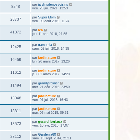
par
jardinsdenosvoisins
8248
ven. 23 juil. 2021, 12:53
par
Super Mom
28737
ven. 09 août 2019, 11:24
par
lea
41872
jeu. 11 oct. 2018, 21:55
par
camomia
12425
sam. 02 juin 2018, 14:35
par
jardinature
16459
lun. 20 mars 2017, 13:26
par
jardinature
11612
jeu. 02 mars 2017, 14:20
par
grandjardinier
11494
mer. 21 déc. 2016, 23:50
par
jardinature
13048
ven. 01 juil. 2016, 16:43
par
jardinature
13811
mar. 05 mai 2015, 09:31
par
gerard lorriaux
13573
ven. 10 avr. 2015, 17:07
par
Gardenia60
28112
sam. 13 sept. 2014, 21:11