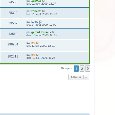
par
zabette
24555
lun. 02 nov. 2009, 18:07
par
zabette
25310
lun. 21 sept. 2009, 22:07
par
Lotus
39509
jeu. 27 août 2009, 17:09
par
gerard lorriaux
43568
dim. 16 août 2009, 08:15
par
lea
298954
lun. 13 juil. 2009, 12:21
par
lea
102511
dim. 12 juil. 2009, 11:23
1
2
Suivante
70 sujets
Aller à