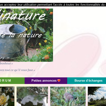
s acceptez leur utilisation permettant l'accès à toutes les fonctionnalités du 
e bonheur.»
ez tout ce qu’il vous faut.»
O R U M
Petites annonces
Bourse d'échanges