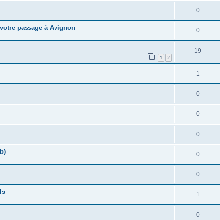
0
 votre passage à Avignon
0
19
1
2
1
0
0
0
b)
0
0
ls
1
0