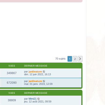
1
2
Suivante
70 sujets
VUES
DERNIER MESSAGE
par
jardinature
349867
dim. 12 juin 2022, 16:13
par
jardinature
672090
mar. 01 janv. 2019, 12:09
VUES
DERNIER MESSAGE
par
Mimi21
38809
jeu. 12 août 2021, 09:59