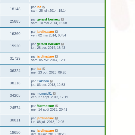
par
lea
18148
sam. 28 juin 2014, 18:14
par
gerard lorriaux
25885
sam. 10 mai 2014, 16:58
par
jardinature
16360
ven. 02 mai 2014, 08:54
par
gerard lorriaux
15920
lun. 28 avr. 2014, 18:43
par
jardinature
31729
sam. 05 avr. 2014, 12:11
par
lea
36324
mer. 23 oct. 2013, 09:26
par
Calahou
38118
jeu. 03 oct. 2013, 12:53
par
mumujp91
34205
ven. 27 sept. 2013, 17:19
par
Marmotton
24574
mer. 14 août 2013, 20:41
par
jardinature
30811
lun. 08 juil. 2013, 12:05
par
jardinature
18650
dim. 09 juin 2013, 10:28