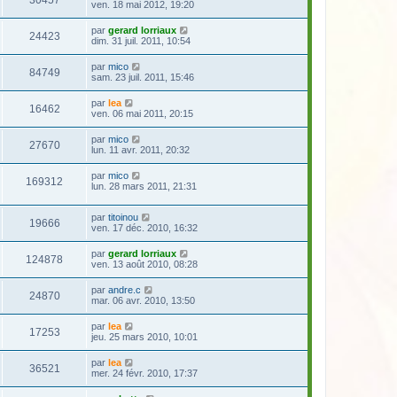
30457
ven. 18 mai 2012, 19:20
par
gerard lorriaux
24423
dim. 31 juil. 2011, 10:54
par
mico
84749
sam. 23 juil. 2011, 15:46
par
lea
16462
ven. 06 mai 2011, 20:15
par
mico
27670
lun. 11 avr. 2011, 20:32
par
mico
169312
lun. 28 mars 2011, 21:31
par
titoinou
19666
ven. 17 déc. 2010, 16:32
par
gerard lorriaux
124878
ven. 13 août 2010, 08:28
par
andre.c
24870
mar. 06 avr. 2010, 13:50
par
lea
17253
jeu. 25 mars 2010, 10:01
par
lea
36521
mer. 24 févr. 2010, 17:37