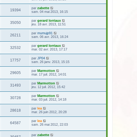
par
zabette
19394
sam. 04 mai 2013, 16:15
par
gerard lorriaux
35050
jeu. 18 avr. 2013, 11:51
par
mumujp91
26211
sam. 06 avr. 2013, 16:24
par
gerard lorriaux
32532
mar. 02 avr. 2013, 17:17
par
JP04
17757
sam. 26 janv. 2013, 15:15
par
Marmotton
29605
mar. 17 juil. 2012, 14:01
par
Marmotton
31493
jeu. 12 juil. 2012, 15:42
par
Marmotton
30728
mar. 03 juil. 2012, 14:18
par
lea
28618
mar. 26 juin 2012, 20:28
par
lea
64587
sam. 26 mai 2012, 22:03
par
zabette