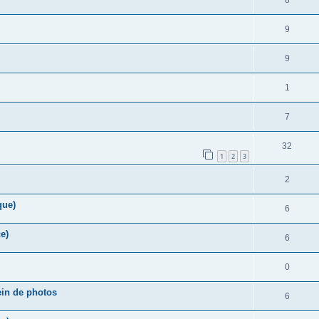
8
9
9
1
7
32
1
2
3
2
que)
6
e)
6
0
ein de photos
6