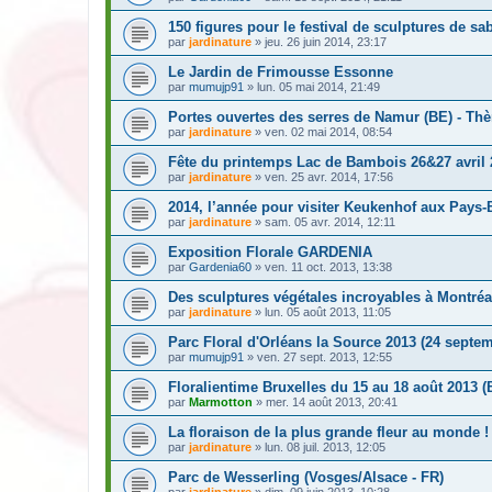
150 figures pour le festival de sculptures de sa
par
jardinature
» jeu. 26 juin 2014, 23:17
Le Jardin de Frimousse Essonne
par
mumujp91
» lun. 05 mai 2014, 21:49
Portes ouvertes des serres de Namur (BE) - Th
par
jardinature
» ven. 02 mai 2014, 08:54
Fête du printemps Lac de Bambois 26&27 avril 
par
jardinature
» ven. 25 avr. 2014, 17:56
2014, l’année pour visiter Keukenhof aux Pays-
par
jardinature
» sam. 05 avr. 2014, 12:11
Exposition Florale GARDENIA
par
Gardenia60
» ven. 11 oct. 2013, 13:38
Des sculptures végétales incroyables à Montréa
par
jardinature
» lun. 05 août 2013, 11:05
Parc Floral d'Orléans la Source 2013 (24 septe
par
mumujp91
» ven. 27 sept. 2013, 12:55
Floralientime Bruxelles du 15 au 18 août 2013 (
par
Marmotton
» mer. 14 août 2013, 20:41
La floraison de la plus grande fleur au monde !
par
jardinature
» lun. 08 juil. 2013, 12:05
Parc de Wesserling (Vosges/Alsace - FR)
par
jardinature
» dim. 09 juin 2013, 10:28