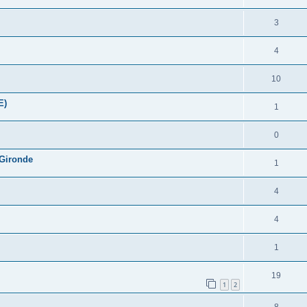
3
4
10
E)
1
0
 Gironde
1
4
4
1
19
1
2