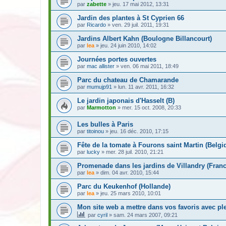
par
zabette
» jeu. 17 mai 2012, 13:31
Jardin des plantes à St Cyprien 66
par
Ricardo
» ven. 29 juil. 2011, 19:31
Jardins Albert Kahn (Boulogne Billancourt)
par
lea
» jeu. 24 juin 2010, 14:02
Journées portes ouvertes
par
mac allister
» ven. 06 mai 2011, 18:49
Parc du chateau de Chamarande
par
mumujp91
» lun. 11 avr. 2011, 16:32
Le jardin japonais d'Hasselt (B)
par
Marmotton
» mer. 15 oct. 2008, 20:33
Les bulles à Paris
par
titoinou
» jeu. 16 déc. 2010, 17:15
Fête de la tomate à Fourons saint Martin (Belgi
par
lucky
» mer. 28 juil. 2010, 21:21
Promenade dans les jardins de Villandry (Franc
par
lea
» dim. 04 avr. 2010, 15:44
Parc du Keukenhof (Hollande)
par
lea
» jeu. 25 mars 2010, 10:01
Mon site web a mettre dans vos favoris avec pl
par
cyril
» sam. 24 mars 2007, 09:21