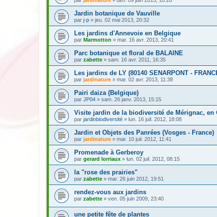
Jardin botanique de Vauville
par
j-p
» jeu. 02 mai 2013, 20:32
Les jardins d'Annevoie en Belgique
par
Marmotton
» mar. 16 avr. 2013, 20:41
Parc botanique et floral de BALAINE
par
zabette
» sam. 16 avr. 2011, 16:35
Les jardins de LY (80140 SENARPONT - FRANC
par
jardinature
» mar. 02 avr. 2013, 11:38
Pairi daiza (Belgique)
par
JP04
» sam. 26 janv. 2013, 15:15
Visite jardin de la biodiversité de Mérignac, en
par
jardinbiodiversité
» lun. 16 juil. 2012, 18:08
Jardin et Objets des Panrées (Vosges - France)
par
jardinature
» mar. 10 juil. 2012, 11:41
Promenade à Gerberoy
par
gerard lorriaux
» lun. 02 juil. 2012, 08:15
la "rose des prairies"
par
zabette
» mar. 26 juin 2012, 19:51
rendez-vous aux jardins
par
zabette
» ven. 05 juin 2009, 23:40
une petite fête de plantes