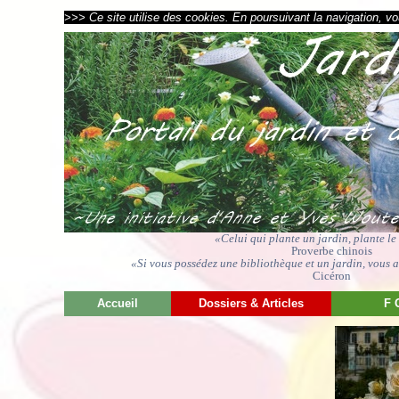
>>> Ce site utilise des cookies. En poursuivant la navigation, vou
«Celui qui plante un jardin, plante l
Proverbe chinois
«Si vous possédez une bibliothèque et un jardin, vous av
Cicéron
Accueil
Dossiers & Articles
F 