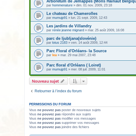
Arboretum de Jemappes (Mons Hainaut Belgiqu
par
hommenature
» dim. 01 nov. 2009, 23:18
Le chateau de Chamerolles
par
mumujp91
» lun. 21 sept. 2009, 12:43
Les jardins de Villandry
par
renée jeanne mignard
» mar. 25 août 2009, 16:08
parc de ljubljana(slovénie)
par
lotus 2183
» ven. 14 août 2009, 12:44
Parc Floral d'Orléans- la Source
par
lea
» mar. 29 mai 2007, 23:48
Parc floral d'Orléans ( Loiret)
par
mumujp91
» mer. 08 juil. 2009, 11:01
Nouveau sujet
Retourner à l’index du forum
PERMISSIONS DU FORUM
Vous
ne pouvez pas
poster de nouveaux sujets
Vous
ne pouvez pas
répondre aux sujets
Vous
ne pouvez pas
modifier vos messages
Vous
ne pouvez pas
supprimer vos messages
Vous
ne pouvez pas
joindre des fichiers