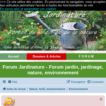
>>> Ce site utilise des cookies. En poursuivant la navigation, vous acceptez
leur utilisation permettant l'accès à toutes les fonctionnalités du site.
En savoir plus et paramétrer vos cookies
Accueil
Dossiers & Articles
F O R U M
Forum Jardinature - Forum jardin, jardinage,
nature, environnement
FAQ
S’enregistrer
Connexion
Index du forum
Nature, forêt, environnement
Environnement