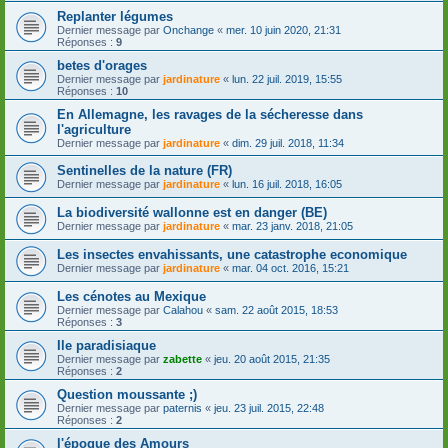
Replanter légumes
Dernier message par
Onchange
«
mer. 10 juin 2020, 21:31
Réponses :
9
betes d'orages
Dernier message par
jardinature
«
lun. 22 juil. 2019, 15:55
Réponses :
10
En Allemagne, les ravages de la sécheresse dans
l'agriculture
Dernier message par
jardinature
«
dim. 29 juil. 2018, 11:34
Sentinelles de la nature (FR)
Dernier message par
jardinature
«
lun. 16 juil. 2018, 16:05
La biodiversité wallonne est en danger (BE)
Dernier message par
jardinature
«
mar. 23 janv. 2018, 21:05
Les insectes envahissants, une catastrophe economique
Dernier message par
jardinature
«
mar. 04 oct. 2016, 15:21
Les cénotes au Mexique
Dernier message par
Calahou
«
sam. 22 août 2015, 18:53
Réponses :
3
Ile paradisiaque
Dernier message par
zabette
«
jeu. 20 août 2015, 21:35
Réponses :
2
Question moussante ;)
Dernier message par
paternis
«
jeu. 23 juil. 2015, 22:48
Réponses :
2
l'époque des Amours