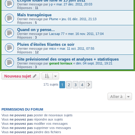
Eclipse totale de lune le 15 juin 2011
Dernier message par
j-p
«
mar. 27 déc. 2011, 20:03
Réponses :
11
Maïs transgénique
Dernier message par
Plume
«
jeu. 01 déc. 2011, 21:13
Réponses :
5
Quand on y pense...
Dernier message par
Lacsap 77
«
mer. 16 nov. 2011, 17:04
Réponses :
3
Pluies d'étoiles filantes ce soir
Dernier message par
mico
«
mar. 11 oct. 2011, 07:55
Réponses :
12
Site prévisionnel des orages et analyses + statistiques
Dernier message par
gerard lorriaux
«
dim. 04 sept. 2011, 19:21
Réponses :
3
Nouveau sujet
1
2
3
4
Suivante
171 sujets
Aller à
PERMISSIONS DU FORUM
Vous
ne pouvez pas
poster de nouveaux sujets
Vous
ne pouvez pas
répondre aux sujets
Vous
ne pouvez pas
modifier vos messages
Vous
ne pouvez pas
supprimer vos messages
Vous
ne pouvez pas
joindre des fichiers