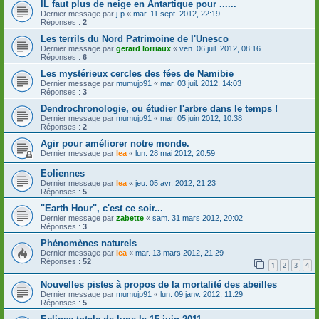
IL faut plus de neige en Antartique pour ......
Dernier message par
j-p
«
mar. 11 sept. 2012, 22:19
Réponses :
2
Les terrils du Nord Patrimoine de l'Unesco
Dernier message par
gerard lorriaux
«
ven. 06 juil. 2012, 08:16
Réponses :
6
Les mystérieux cercles des fées de Namibie
Dernier message par
mumujp91
«
mar. 03 juil. 2012, 14:03
Réponses :
3
Dendrochronologie, ou étudier l'arbre dans le temps !
Dernier message par
mumujp91
«
mar. 05 juin 2012, 10:38
Réponses :
2
Agir pour améliorer notre monde.
Dernier message par
lea
«
lun. 28 mai 2012, 20:59
Eoliennes
Dernier message par
lea
«
jeu. 05 avr. 2012, 21:23
Réponses :
5
"Earth Hour", c'est ce soir...
Dernier message par
zabette
«
sam. 31 mars 2012, 20:02
Réponses :
3
Phénomènes naturels
Dernier message par
lea
«
mar. 13 mars 2012, 21:29
Réponses :
52
1
2
3
4
Nouvelles pistes à propos de la mortalité des abeilles
Dernier message par
mumujp91
«
lun. 09 janv. 2012, 11:29
Réponses :
5