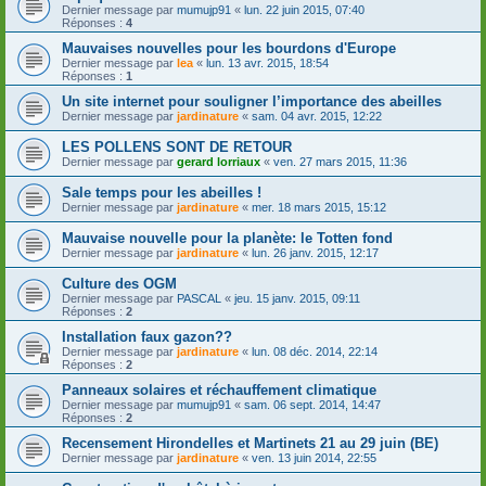
Dernier message par
mumujp91
«
lun. 22 juin 2015, 07:40
Réponses :
4
Mauvaises nouvelles pour les bourdons d'Europe
Dernier message par
lea
«
lun. 13 avr. 2015, 18:54
Réponses :
1
Un site internet pour souligner l’importance des abeilles
Dernier message par
jardinature
«
sam. 04 avr. 2015, 12:22
LES POLLENS SONT DE RETOUR
Dernier message par
gerard lorriaux
«
ven. 27 mars 2015, 11:36
Sale temps pour les abeilles !
Dernier message par
jardinature
«
mer. 18 mars 2015, 15:12
Mauvaise nouvelle pour la planète: le Totten fond
Dernier message par
jardinature
«
lun. 26 janv. 2015, 12:17
Culture des OGM
Dernier message par
PASCAL
«
jeu. 15 janv. 2015, 09:11
Réponses :
2
Installation faux gazon??
Dernier message par
jardinature
«
lun. 08 déc. 2014, 22:14
Réponses :
2
Panneaux solaires et réchauffement climatique
Dernier message par
mumujp91
«
sam. 06 sept. 2014, 14:47
Réponses :
2
Recensement Hirondelles et Martinets 21 au 29 juin (BE)
Dernier message par
jardinature
«
ven. 13 juin 2014, 22:55