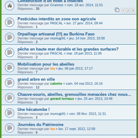
Construction d'un hôtel à insectes
Dernier message par
Grannos
«
ven. 18 avr. 2014, 11:01
Réponses :
35
1
2
3
Pesticides interdits en zone non agricole
Dernier message par
PASCAL
«
lun. 27 janv. 2014, 09:44
Réponses :
1
Orpaillage artisanal (!!!) au Burkina Faso
Dernier message par
mumujp91
«
jeu. 14 nov. 2013, 19:58
Réponses :
2
pêche en haute mer durable et les grandes surfaces?
Dernier message par
PASCAL
«
mar. 18 juin 2013, 11:06
Réponses :
2
Mobilisation pour les abeilles
Dernier message par
lea
«
jeu. 06 juin 2013, 17:17
Réponses :
7
grand arbre en ville
Dernier message par
zabette
«
sam. 04 mai 2013, 16:16
Réponses :
12
Chauve-souris, abeilles, grenouilles menacées chez nous...
Dernier message par
gerard lorriaux
«
jeu. 25 avr. 2013, 19:48
Réponses :
3
Une hécatombe !
Dernier message par
mumujp91
«
ven. 08 févr. 2013, 11:31
Réponses :
2
Journées du Patrimoine
Dernier message par
lea
«
lun. 17 sept. 2012, 12:58
Réponses :
6