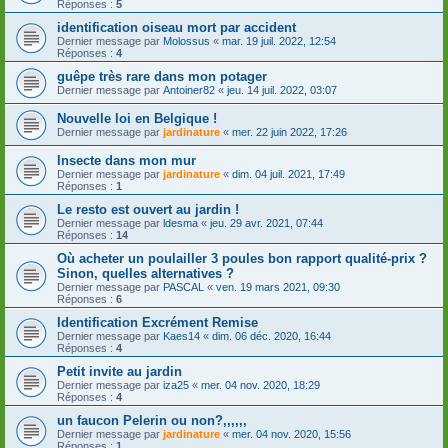
Réponses :
5
identification oiseau mort par accident
Dernier message par
Molossus
«
mar. 19 juil. 2022, 12:54
Réponses :
4
guêpe très rare dans mon potager
Dernier message par
Antoiner82
«
jeu. 14 juil. 2022, 03:07
Nouvelle loi en Belgique !
Dernier message par
jardinature
«
mer. 22 juin 2022, 17:26
Insecte dans mon mur
Dernier message par
jardinature
«
dim. 04 juil. 2021, 17:49
Réponses :
1
Le resto est ouvert au jardin !
Dernier message par
ldesma
«
jeu. 29 avr. 2021, 07:44
Réponses :
14
Où acheter un poulailler 3 poules bon rapport qualité-prix ?
Sinon, quelles alternatives ?
Dernier message par
PASCAL
«
ven. 19 mars 2021, 09:30
Réponses :
6
Identification Excrément Remise
Dernier message par
Kaes14
«
dim. 06 déc. 2020, 16:44
Réponses :
4
Petit invite au jardin
Dernier message par
iza25
«
mer. 04 nov. 2020, 18:29
Réponses :
4
un faucon Pelerin ou non?,,,,,,
Dernier message par
jardinature
«
mer. 04 nov. 2020, 15:56
Réponses :
1