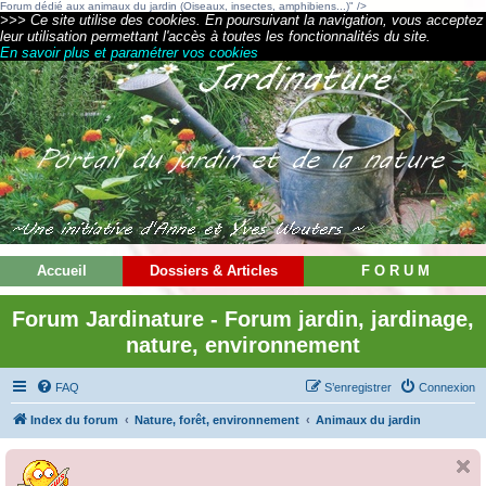
Forum dédié aux animaux du jardin (Oiseaux, insectes, amphibiens...)" />
>>> Ce site utilise des cookies. En poursuivant la navigation, vous acceptez
leur utilisation permettant l'accès à toutes les fonctionnalités du site.
En savoir plus et paramétrer vos cookies
Accueil
Dossiers & Articles
F O R U M
Forum Jardinature - Forum jardin, jardinage,
nature, environnement
FAQ
S’enregistrer
Connexion
Index du forum
Nature, forêt, environnement
Animaux du jardin