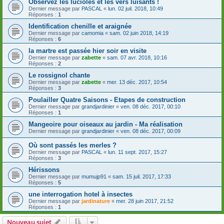
Observez les lucioles et les vers luisants !
Dernier message par
PASCAL
«
lun. 02 juil. 2018, 10:49
Réponses :
1
Identification chenille et araignée
Dernier message par
camomia
«
sam. 02 juin 2018, 14:19
Réponses :
6
la martre est passée hier soir en visite
Dernier message par
zabette
«
sam. 07 avr. 2018, 10:16
Réponses :
2
Le rossignol chante
Dernier message par
zabette
«
mer. 13 déc. 2017, 10:54
Réponses :
3
Poulailler Quatre Saisons - Etapes de construction
Dernier message par
grandjardinier
«
ven. 08 déc. 2017, 00:10
Réponses :
1
Mangeoire pour oiseaux au jardin - Ma réalisation
Dernier message par
grandjardinier
«
ven. 08 déc. 2017, 00:09
Où sont passés les merles ?
Dernier message par
PASCAL
«
lun. 11 sept. 2017, 15:27
Réponses :
3
Hérissons
Dernier message par
mumujp91
«
sam. 15 juil. 2017, 17:33
Réponses :
5
une interrogation hotel à insectes
Dernier message par
jardinature
«
mer. 28 juin 2017, 21:52
Réponses :
1
Nouveau sujet