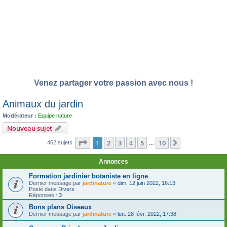
Venez partager votre passion avec nous !
Animaux du jardin
Modérateur :
Equipe nature
Nouveau sujet
Page
1
sur
10
1
2
3
4
5
10
Suivante
462 sujets
…
Annonces
Formation jardinier botaniste en ligne
Dernier message par
jardinature
«
dim. 12 juin 2022, 16:13
Posté dans
Divers
Réponses :
3
Bons plans Oiseaux
Dernier message par
jardinature
«
lun. 28 févr. 2022, 17:38