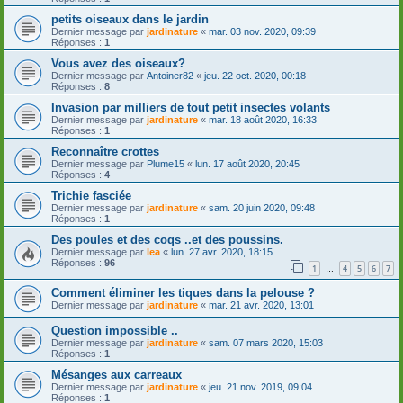
petits oiseaux dans le jardin
Dernier message par
jardinature
«
mar. 03 nov. 2020, 09:39
Réponses :
1
Vous avez des oiseaux?
Dernier message par
Antoiner82
«
jeu. 22 oct. 2020, 00:18
Réponses :
8
Invasion par milliers de tout petit insectes volants
Dernier message par
jardinature
«
mar. 18 août 2020, 16:33
Réponses :
1
Reconnaître crottes
Dernier message par
Plume15
«
lun. 17 août 2020, 20:45
Réponses :
4
Trichie fasciée
Dernier message par
jardinature
«
sam. 20 juin 2020, 09:48
Réponses :
1
Des poules et des coqs ..et des poussins.
Dernier message par
lea
«
lun. 27 avr. 2020, 18:15
Réponses :
96
1
4
5
6
7
…
Comment éliminer les tiques dans la pelouse ?
Dernier message par
jardinature
«
mar. 21 avr. 2020, 13:01
Question impossible ..
Dernier message par
jardinature
«
sam. 07 mars 2020, 15:03
Réponses :
1
Mésanges aux carreaux
Dernier message par
jardinature
«
jeu. 21 nov. 2019, 09:04
Réponses :
1