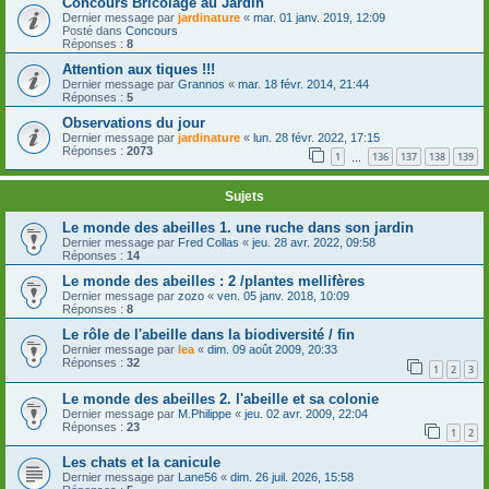
Concours Bricolage au Jardin
Dernier message par
jardinature
«
mar. 01 janv. 2019, 12:09
Posté dans
Concours
Réponses :
8
Attention aux tiques !!!
Dernier message par
Grannos
«
mar. 18 févr. 2014, 21:44
Réponses :
5
Observations du jour
Dernier message par
jardinature
«
lun. 28 févr. 2022, 17:15
Réponses :
2073
1
136
137
138
139
…
Sujets
Le monde des abeilles 1. une ruche dans son jardin
Dernier message par
Fred Collas
«
jeu. 28 avr. 2022, 09:58
Réponses :
14
Le monde des abeilles : 2 /plantes mellifères
Dernier message par
zozo
«
ven. 05 janv. 2018, 10:09
Réponses :
8
Le rôle de l'abeille dans la biodiversité / fin
Dernier message par
lea
«
dim. 09 août 2009, 20:33
Réponses :
32
1
2
3
Le monde des abeilles 2. l'abeille et sa colonie
Dernier message par
M.Philippe
«
jeu. 02 avr. 2009, 22:04
Réponses :
23
1
2
Les chats et la canicule
Dernier message par
Lane56
«
dim. 26 juil. 2026, 15:58