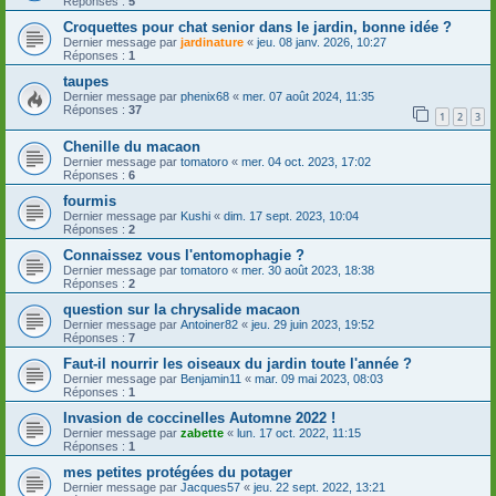
Réponses :
5
Croquettes pour chat senior dans le jardin, bonne idée ?
Dernier message par
jardinature
«
jeu. 08 janv. 2026, 10:27
Réponses :
1
taupes
Dernier message par
phenix68
«
mer. 07 août 2024, 11:35
Réponses :
37
1
2
3
Chenille du macaon
Dernier message par
tomatoro
«
mer. 04 oct. 2023, 17:02
Réponses :
6
fourmis
Dernier message par
Kushi
«
dim. 17 sept. 2023, 10:04
Réponses :
2
Connaissez vous l'entomophagie ?
Dernier message par
tomatoro
«
mer. 30 août 2023, 18:38
Réponses :
2
question sur la chrysalide macaon
Dernier message par
Antoiner82
«
jeu. 29 juin 2023, 19:52
Réponses :
7
Faut-il nourrir les oiseaux du jardin toute l'année ?
Dernier message par
Benjamin11
«
mar. 09 mai 2023, 08:03
Réponses :
1
Invasion de coccinelles Automne 2022 !
Dernier message par
zabette
«
lun. 17 oct. 2022, 11:15
Réponses :
1
mes petites protégées du potager
Dernier message par
Jacques57
«
jeu. 22 sept. 2022, 13:21