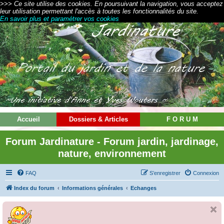
>>> Ce site utilise des cookies. En poursuivant la navigation, vous acceptez
leur utilisation permettant l'accès à toutes les fonctionnalités du site.
En savoir plus et paramétrer vos cookies
Accueil
Dossiers & Articles
F O R U M
Forum Jardinature - Forum jardin, jardinage,
nature, environnement
FAQ
S’enregistrer
Connexion
Index du forum
Informations générales
Echanges