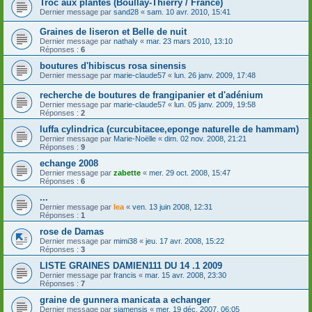
Troc aux plantes (Boullay-Thierry / France)
Dernier message par
sand28
«
sam. 10 avr. 2010, 15:41
Graines de liseron et Belle de nuit
Dernier message par
nathaly
«
mar. 23 mars 2010, 13:10
Réponses :
6
boutures d'hibiscus rosa sinensis
Dernier message par
marie-claude57
«
lun. 26 janv. 2009, 17:48
recherche de boutures de frangipanier et d'adénium
Dernier message par
marie-claude57
«
lun. 05 janv. 2009, 19:58
Réponses :
2
luffa cylindrica (curcubitacee,eponge naturelle de hammam)
Dernier message par
Marie-Noëlle
«
dim. 02 nov. 2008, 21:21
Réponses :
9
echange 2008
Dernier message par
zabette
«
mer. 29 oct. 2008, 15:47
Réponses :
6
...
Dernier message par
lea
«
ven. 13 juin 2008, 12:31
Réponses :
1
rose de Damas
Dernier message par
mimi38
«
jeu. 17 avr. 2008, 15:22
Réponses :
3
LISTE GRAINES DAMIEN111 DU 14 .1 2009
Dernier message par
francis
«
mar. 15 avr. 2008, 23:30
Réponses :
7
graine de gunnera manicata a echanger
Dernier message par
siamensis
«
mer. 19 déc. 2007, 06:05