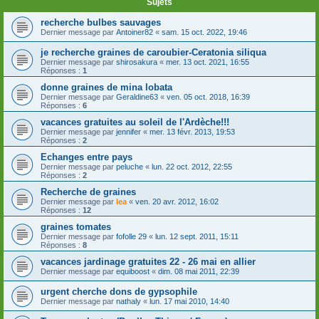
Sujets
recherche bulbes sauvages
Dernier message par
Antoiner82
«
sam. 15 oct. 2022, 19:46
je recherche graines de caroubier-Ceratonia siliqua
Dernier message par
shirosakura
«
mer. 13 oct. 2021, 16:55
Réponses :
1
donne graines de mina lobata
Dernier message par
Geraldine63
«
ven. 05 oct. 2018, 16:39
Réponses :
6
vacances gratuites au soleil de l'Ardèche!!!
Dernier message par
jennifer
«
mer. 13 févr. 2013, 19:53
Réponses :
2
Echanges entre pays
Dernier message par
peluche
«
lun. 22 oct. 2012, 22:55
Réponses :
2
Recherche de graines
Dernier message par
lea
«
ven. 20 avr. 2012, 16:02
Réponses :
12
graines tomates
Dernier message par
fofolle 29
«
lun. 12 sept. 2011, 15:11
Réponses :
8
vacances jardinage gratuites 22 - 26 mai en allier
Dernier message par
equiboost
«
dim. 08 mai 2011, 22:39
urgent cherche dons de gypsophile
Dernier message par
nathaly
«
lun. 17 mai 2010, 14:40