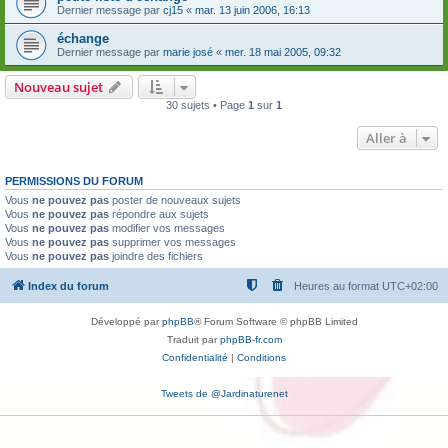
Dernier message par
cj15
«
mar. 13 juin 2006, 16:13
échange
Dernier message par
marie josé
«
mer. 18 mai 2005, 09:32
Nouveau sujet
30 sujets • Page
1
sur
1
Aller à
PERMISSIONS DU FORUM
Vous
ne pouvez pas
poster de nouveaux sujets
Vous
ne pouvez pas
répondre aux sujets
Vous
ne pouvez pas
modifier vos messages
Vous
ne pouvez pas
supprimer vos messages
Vous
ne pouvez pas
joindre des fichiers
Index du forum
Heures au format
UTC+02:00
Développé par
phpBB
® Forum Software © phpBB Limited
Traduit par
phpBB-fr.com
Confidentialité
|
Conditions
Tweets de @Jardinaturenet