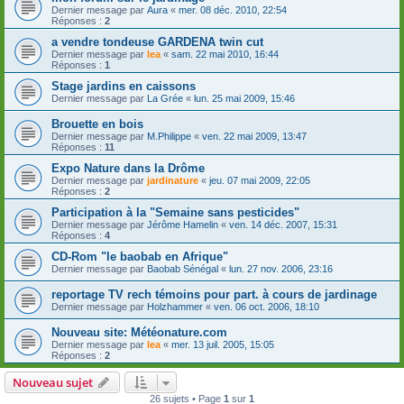
Dernier message par
Aura
«
mer. 08 déc. 2010, 22:54
Réponses :
2
a vendre tondeuse GARDENA twin cut
Dernier message par
lea
«
sam. 22 mai 2010, 16:44
Réponses :
1
Stage jardins en caissons
Dernier message par
La Grée
«
lun. 25 mai 2009, 15:46
Brouette en bois
Dernier message par
M.Philippe
«
ven. 22 mai 2009, 13:47
Réponses :
11
Expo Nature dans la Drôme
Dernier message par
jardinature
«
jeu. 07 mai 2009, 22:05
Réponses :
2
Participation à la "Semaine sans pesticides"
Dernier message par
Jérôme Hamelin
«
ven. 14 déc. 2007, 15:31
Réponses :
4
CD-Rom "le baobab en Afrique"
Dernier message par
Baobab Sénégal
«
lun. 27 nov. 2006, 23:16
reportage TV rech témoins pour part. à cours de jardinage
Dernier message par
Holzhammer
«
ven. 06 oct. 2006, 18:10
Nouveau site: Météonature.com
Dernier message par
lea
«
mer. 13 juil. 2005, 15:05
Réponses :
2
Nouveau sujet
26 sujets • Page
1
sur
1