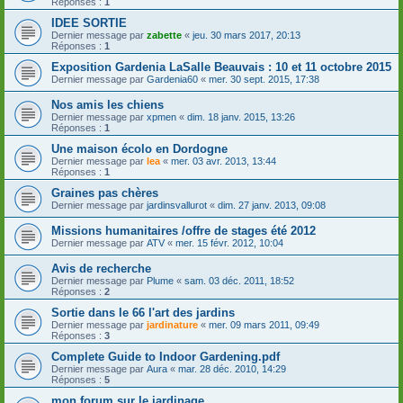
Réponses :
1
IDEE SORTIE
Dernier message par
zabette
«
jeu. 30 mars 2017, 20:13
Réponses :
1
Exposition Gardenia LaSalle Beauvais : 10 et 11 octobre 2015
Dernier message par
Gardenia60
«
mer. 30 sept. 2015, 17:38
Nos amis les chiens
Dernier message par
xpmen
«
dim. 18 janv. 2015, 13:26
Réponses :
1
Une maison écolo en Dordogne
Dernier message par
lea
«
mer. 03 avr. 2013, 13:44
Réponses :
1
Graines pas chères
Dernier message par
jardinsvallurot
«
dim. 27 janv. 2013, 09:08
Missions humanitaires /offre de stages été 2012
Dernier message par
ATV
«
mer. 15 févr. 2012, 10:04
Avis de recherche
Dernier message par
Plume
«
sam. 03 déc. 2011, 18:52
Réponses :
2
Sortie dans le 66 l'art des jardins
Dernier message par
jardinature
«
mer. 09 mars 2011, 09:49
Réponses :
3
Complete Guide to Indoor Gardening.pdf
Dernier message par
Aura
«
mar. 28 déc. 2010, 14:29
Réponses :
5
mon forum sur le jardinage