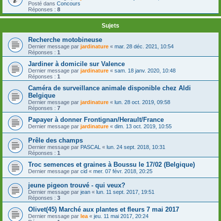
Posté dans
Concours
Réponses :
8
Sujets
Recherche motobineuse
Dernier message par
jardinature
«
mar. 28 déc. 2021, 10:54
Réponses :
1
Jardiner à domicile sur Valence
Dernier message par
jardinature
«
sam. 18 janv. 2020, 10:48
Réponses :
1
Caméra de surveillance animale disponible chez Aldi
Belgique
Dernier message par
jardinature
«
lun. 28 oct. 2019, 09:58
Réponses :
7
Papayer à donner Frontignan/Herault/France
Dernier message par
jardinature
«
dim. 13 oct. 2019, 10:55
Prêle des champs
Dernier message par
PASCAL
«
lun. 24 sept. 2018, 10:31
Réponses :
1
Troc semences et graines à Boussu le 17/02 (Belgique)
Dernier message par
cid
«
mer. 07 févr. 2018, 20:25
jeune pigeon trouvé - qui veux?
Dernier message par
jean
«
lun. 11 sept. 2017, 19:51
Réponses :
3
Olivet(45) Marché aux plantes et fleurs 7 mai 2017
Dernier message par
lea
«
jeu. 11 mai 2017, 20:24