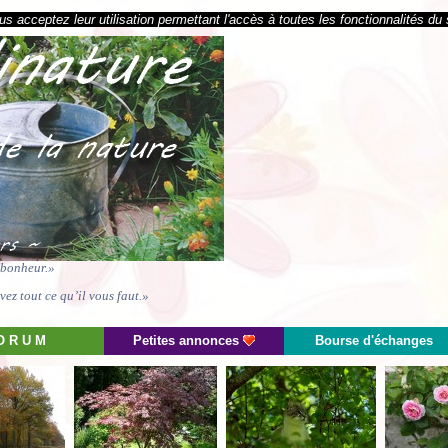
s acceptez leur utilisation permettant l'accès à toutes les fonctionnalités du 
e bonheur.»
ez tout ce qu’il vous faut.»
O R U M
Petites annonces
Bourse d'échanges