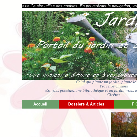
>>> Ce site utilise des cookies. En poursuivant la navigation, vou
«Celui qui plante un jardin, plante l
Proverbe chinois
«Si vous possédez une bibliothèque et un jardin, vous av
Cicéron
Accueil
Dossiers & Articles
F 