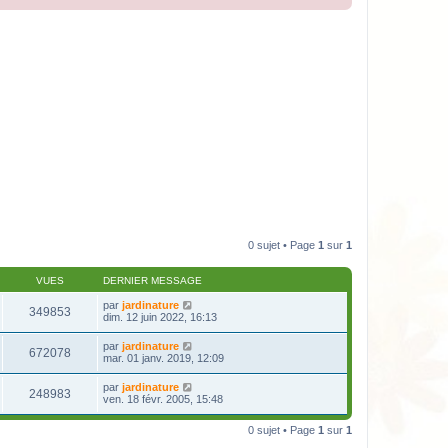
0 sujet • Page
1
sur
1
VUES
DERNIER MESSAGE
par
jardinature
349853
dim. 12 juin 2022, 16:13
par
jardinature
672078
mar. 01 janv. 2019, 12:09
par
jardinature
248983
ven. 18 févr. 2005, 15:48
0 sujet • Page
1
sur
1