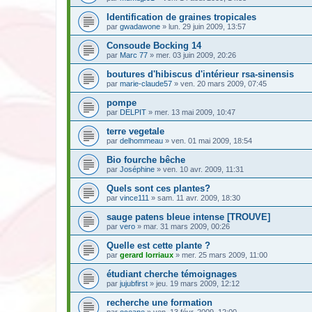
Identification de graines tropicales
par
gwadawone
» lun. 29 juin 2009, 13:57
Consoude Bocking 14
par
Marc 77
» mer. 03 juin 2009, 20:26
boutures d'hibiscus d'intérieur rsa-sinensis
par
marie-claude57
» ven. 20 mars 2009, 07:45
pompe
par
DELPIT
» mer. 13 mai 2009, 10:47
terre vegetale
par
delhommeau
» ven. 01 mai 2009, 18:54
Bio fourche bêche
par
Joséphine
» ven. 10 avr. 2009, 11:31
Quels sont ces plantes?
par
vince111
» sam. 11 avr. 2009, 18:30
sauge patens bleue intense [TROUVE]
par
vero
» mar. 31 mars 2009, 00:26
Quelle est cette plante ?
par
gerard lorriaux
» mer. 25 mars 2009, 11:00
étudiant cherche témoignages
par
jujubfirst
» jeu. 19 mars 2009, 12:12
recherche une formation