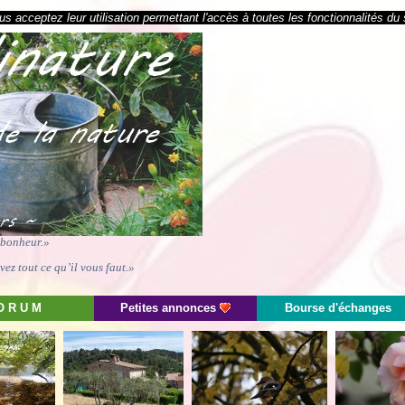
s acceptez leur utilisation permettant l'accès à toutes les fonctionnalités du 
e bonheur.»
ez tout ce qu’il vous faut.»
O R U M
Petites annonces
Bourse d'échanges