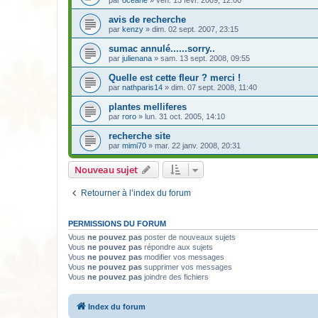
par
oceane
» ven. 13 févr. 2009, 12:00
avis de recherche
par
kenzy
» dim. 02 sept. 2007, 23:15
sumac annulé......sorry..
par
julienana
» sam. 13 sept. 2008, 09:55
Quelle est cette fleur ? merci !
par
nathparis14
» dim. 07 sept. 2008, 11:40
plantes melliferes
par
roro
» lun. 31 oct. 2005, 14:10
recherche site
par
mimi70
» mar. 22 janv. 2008, 20:31
Nouveau sujet
Retourner à l’index du forum
PERMISSIONS DU FORUM
Vous
ne pouvez pas
poster de nouveaux sujets
Vous
ne pouvez pas
répondre aux sujets
Vous
ne pouvez pas
modifier vos messages
Vous
ne pouvez pas
supprimer vos messages
Vous
ne pouvez pas
joindre des fichiers
Index du forum