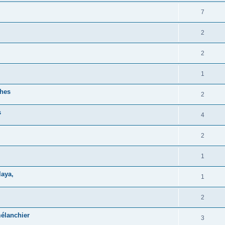
7
2
2
1
ches
2
s
4
2
1
laya,
1
2
mélanchier
3