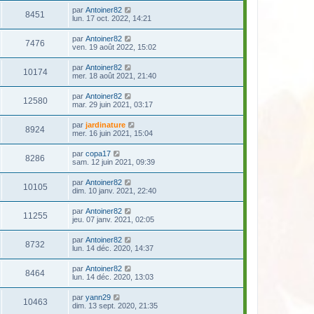
par
Antoiner82
8451
lun. 17 oct. 2022, 14:21
par
Antoiner82
7476
ven. 19 août 2022, 15:02
par
Antoiner82
10174
mer. 18 août 2021, 21:40
par
Antoiner82
12580
mar. 29 juin 2021, 03:17
par
jardinature
8924
mer. 16 juin 2021, 15:04
par
copa17
8286
sam. 12 juin 2021, 09:39
par
Antoiner82
10105
dim. 10 janv. 2021, 22:40
par
Antoiner82
11255
jeu. 07 janv. 2021, 02:05
par
Antoiner82
8732
lun. 14 déc. 2020, 14:37
par
Antoiner82
8464
lun. 14 déc. 2020, 13:03
par
yann29
10463
dim. 13 sept. 2020, 21:35