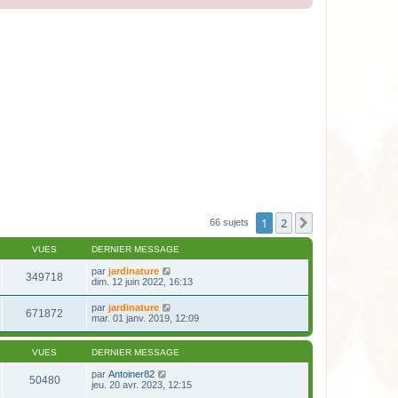
1
2
Suivante
66 sujets
VUES
DERNIER MESSAGE
par
jardinature
349718
dim. 12 juin 2022, 16:13
par
jardinature
671872
mar. 01 janv. 2019, 12:09
VUES
DERNIER MESSAGE
par
Antoiner82
50480
jeu. 20 avr. 2023, 12:15