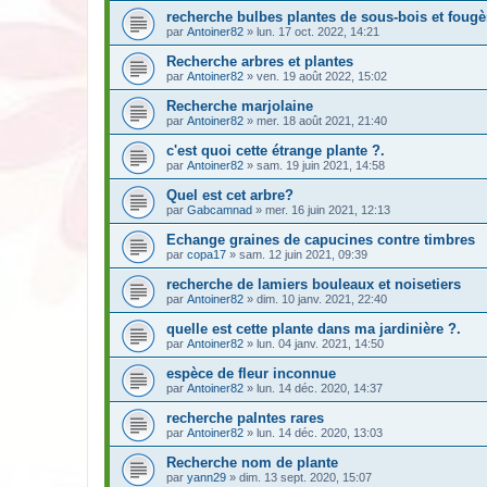
recherche bulbes plantes de sous-bois et fougè
par
Antoiner82
» lun. 17 oct. 2022, 14:21
Recherche arbres et plantes
par
Antoiner82
» ven. 19 août 2022, 15:02
Recherche marjolaine
par
Antoiner82
» mer. 18 août 2021, 21:40
c'est quoi cette étrange plante ?.
par
Antoiner82
» sam. 19 juin 2021, 14:58
Quel est cet arbre?
par
Gabcamnad
» mer. 16 juin 2021, 12:13
Echange graines de capucines contre timbres
par
copa17
» sam. 12 juin 2021, 09:39
recherche de lamiers bouleaux et noisetiers
par
Antoiner82
» dim. 10 janv. 2021, 22:40
quelle est cette plante dans ma jardinière ?.
par
Antoiner82
» lun. 04 janv. 2021, 14:50
espèce de fleur inconnue
par
Antoiner82
» lun. 14 déc. 2020, 14:37
recherche palntes rares
par
Antoiner82
» lun. 14 déc. 2020, 13:03
Recherche nom de plante
par
yann29
» dim. 13 sept. 2020, 15:07