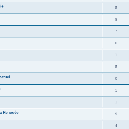
ie
5
8
7
0
1
5
petuel
0
e
1
1
La Renouée
9
4