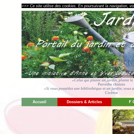
>>> Ce site utilise des cookies. En poursuivant la navigation, vou
«Celui qui plante un jardin, plante l
Proverbe chinois
«Si vous possédez une bibliothèque et un jardin, vous av
Cicéron
Accueil
Dossiers & Articles
F 