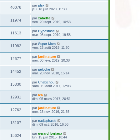
par
plex
40076
jeu. 18 juin 2020, 11:30
par
zabette
11974
ven. 20 sept. 2019, 10:53
par
Hypostase
11613
mar. 03 sept. 2019, 19:58
par
Super Mom
11982
ven. 23 août 2019, 11:30
par
jardinature
12677
mer. 06 févr. 2019, 20:38
par
peluche
14452
mar. 20 nov. 2018, 15:14
par
Chabichou
15330
sam. 19 août 2017, 12:03
par
lea
12931
dim. 05 mars 2017, 20:51
par
jardinature
12762
mer. 23 nov. 2016, 21:35
par
nadjaphasie
13107
dim. 09 oct. 2016, 16:56
par
gerard lorriaux
15624
lun. 15 juin 2015, 18:44