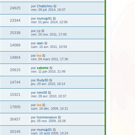
par
Chabichou
24625
mer. 09 juil. 2014, 16:07
par
mumujp91
23344
mer. 01 janv. 2014, 12:06
par
j-p
25338
ven. 25 nov. 2011, 17:05
par
alain
14066
sam. 16 avr. 2011, 10:59
par
lea
14904
ven. 04 mars 2011, 17:36
par
zabette
20615
ven. 11 juin 2010, 21:49
par
Rudy80
14744
jeu. 29 avr. 2010, 18:14
par
mimi38
15321
mer. 28 avr. 2010, 10:37
par
lea
17605
sam. 19 déc. 2009, 10:21
par
hommenature
30457
jeu. 05 nov. 2009, 16:28
par
mumujp91
20145
sam. 15 août 2009, 14:24