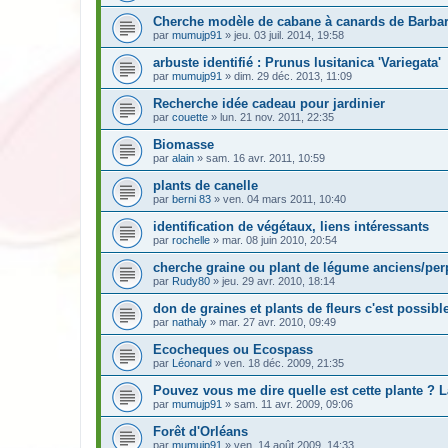
Cherche modèle de cabane à canards de Barbar
par
mumujp91
» jeu. 03 juil. 2014, 19:58
arbuste identifié : Prunus lusitanica 'Variegata'
par
mumujp91
» dim. 29 déc. 2013, 11:09
Recherche idée cadeau pour jardinier
par
couette
» lun. 21 nov. 2011, 22:35
Biomasse
par
alain
» sam. 16 avr. 2011, 10:59
plants de canelle
par
berni 83
» ven. 04 mars 2011, 10:40
identification de végétaux, liens intéressants
par
rochelle
» mar. 08 juin 2010, 20:54
cherche graine ou plant de légume anciens/per
par
Rudy80
» jeu. 29 avr. 2010, 18:14
don de graines et plants de fleurs c'est possibl
par
nathaly
» mar. 27 avr. 2010, 09:49
Ecocheques ou Ecospass
par
Léonard
» ven. 18 déc. 2009, 21:35
Pouvez vous me dire quelle est cette plante ? 
par
mumujp91
» sam. 11 avr. 2009, 09:06
Forêt d'Orléans
par
mumujp91
» ven. 14 août 2009, 14:33