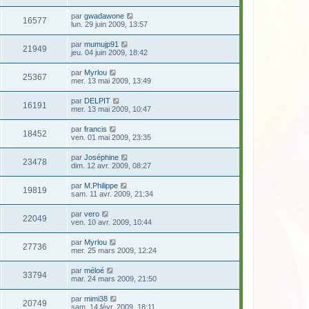
par
gwadawone
16577
lun. 29 juin 2009, 13:57
par
mumujp91
21949
jeu. 04 juin 2009, 18:42
par
Myrlou
25367
mer. 13 mai 2009, 13:49
par
DELPIT
16191
mer. 13 mai 2009, 10:47
par
francis
18452
ven. 01 mai 2009, 23:35
par
Joséphine
23478
dim. 12 avr. 2009, 08:27
par
M.Philippe
19819
sam. 11 avr. 2009, 21:34
par
vero
22049
ven. 10 avr. 2009, 10:44
par
Myrlou
27736
mer. 25 mars 2009, 12:24
par
méloé
33794
mar. 24 mars 2009, 21:50
par
mimi38
20749
sam. 14 févr. 2009, 18:11