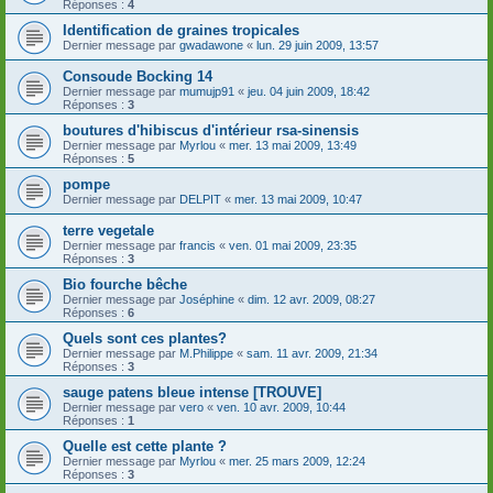
Réponses :
4
Identification de graines tropicales
Dernier message par
gwadawone
«
lun. 29 juin 2009, 13:57
Consoude Bocking 14
Dernier message par
mumujp91
«
jeu. 04 juin 2009, 18:42
Réponses :
3
boutures d'hibiscus d'intérieur rsa-sinensis
Dernier message par
Myrlou
«
mer. 13 mai 2009, 13:49
Réponses :
5
pompe
Dernier message par
DELPIT
«
mer. 13 mai 2009, 10:47
terre vegetale
Dernier message par
francis
«
ven. 01 mai 2009, 23:35
Réponses :
3
Bio fourche bêche
Dernier message par
Joséphine
«
dim. 12 avr. 2009, 08:27
Réponses :
6
Quels sont ces plantes?
Dernier message par
M.Philippe
«
sam. 11 avr. 2009, 21:34
Réponses :
3
sauge patens bleue intense [TROUVE]
Dernier message par
vero
«
ven. 10 avr. 2009, 10:44
Réponses :
1
Quelle est cette plante ?
Dernier message par
Myrlou
«
mer. 25 mars 2009, 12:24
Réponses :
3