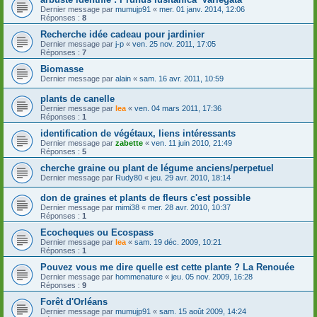
Dernier message par
mumujp91
«
mer. 01 janv. 2014, 12:06
Réponses :
8
Recherche idée cadeau pour jardinier
Dernier message par
j-p
«
ven. 25 nov. 2011, 17:05
Réponses :
7
Biomasse
Dernier message par
alain
«
sam. 16 avr. 2011, 10:59
plants de canelle
Dernier message par
lea
«
ven. 04 mars 2011, 17:36
Réponses :
1
identification de végétaux, liens intéressants
Dernier message par
zabette
«
ven. 11 juin 2010, 21:49
Réponses :
5
cherche graine ou plant de légume anciens/perpetuel
Dernier message par
Rudy80
«
jeu. 29 avr. 2010, 18:14
don de graines et plants de fleurs c'est possible
Dernier message par
mimi38
«
mer. 28 avr. 2010, 10:37
Réponses :
1
Ecocheques ou Ecospass
Dernier message par
lea
«
sam. 19 déc. 2009, 10:21
Réponses :
1
Pouvez vous me dire quelle est cette plante ? La Renouée
Dernier message par
hommenature
«
jeu. 05 nov. 2009, 16:28
Réponses :
9
Forêt d'Orléans
Dernier message par
mumujp91
«
sam. 15 août 2009, 14:24