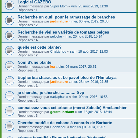
Logiciel GAZEBO
Dernier message par
Super Mom
«
ven. 23 août 2019, 11:30
Réponses :
1
Recherche un outil pour le ramassage de branches
Dernier message par
jardinature
«
mer. 06 févr. 2019, 20:38
Réponses :
2
Recherche de vielles variétés de tomates belges
Dernier message par
peluche
«
mar. 20 nov. 2018, 15:14
Réponses :
4
quelle est cette plante?
Dernier message par
Chabichou
«
sam. 19 août 2017, 12:03
Réponses :
2
Nom d'une plante
Dernier message par
lea
«
dim. 05 mars 2017, 20:51
Réponses :
1
Euphorbia characias et Le pavot bleu de l'Himalaya,
Dernier message par
jardinature
«
mer. 23 nov. 2016, 21:35
Réponses :
1
je cherche, je cherche............. Svp
Dernier message par
nadjaphasie
«
dim. 09 oct. 2016, 16:56
Réponses :
2
connaissez vous cet arbuste (merci Zabette):Amélanchier
Dernier message par
gerard lorriaux
«
lun. 15 juin 2015, 18:44
Réponses :
3
Cherche modèle de cabane à canards de Barbarie
Dernier message par
Chabichou
«
mer. 09 juil. 2014, 16:07
Réponses :
5
arbuste identifié : Prunus lusitanica 'Variegata'