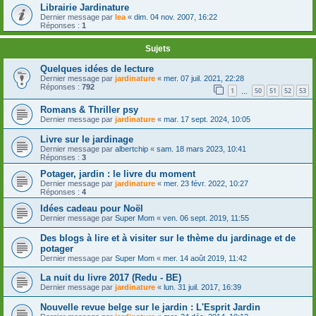
Librairie Jardinature
Dernier message par
lea
«
dim. 04 nov. 2007, 16:22
Réponses :
1
Sujets
Quelques idées de lecture
Dernier message par
jardinature
«
mer. 07 juil. 2021, 22:28
Réponses :
792
1
50
51
52
53
…
Romans & Thriller psy
Dernier message par
jardinature
«
mar. 17 sept. 2024, 10:05
Livre sur le jardinage
Dernier message par
albertchip
«
sam. 18 mars 2023, 10:41
Réponses :
3
Potager, jardin : le livre du moment
Dernier message par
jardinature
«
mer. 23 févr. 2022, 10:27
Réponses :
4
Idées cadeau pour Noël
Dernier message par
Super Mom
«
ven. 06 sept. 2019, 11:55
Des blogs à lire et à visiter sur le thème du jardinage et de
potager
Dernier message par
Super Mom
«
mer. 14 août 2019, 11:42
La nuit du livre 2017 (Redu - BE)
Dernier message par
jardinature
«
lun. 31 juil. 2017, 16:39
Nouvelle revue belge sur le jardin : L'Esprit Jardin