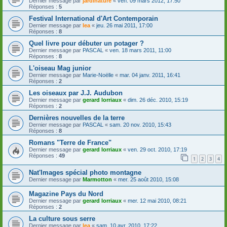
Dernier message par
jardinature
«
ven. 09 mars 2012, 17:50
Réponses :
5
Festival International d'Art Contemporain
Dernier message par
lea
«
jeu. 26 mai 2011, 17:00
Réponses :
8
Quel livre pour débuter un potager ?
Dernier message par
PASCAL
«
ven. 18 mars 2011, 11:00
Réponses :
8
L'oiseau Mag junior
Dernier message par
Marie-Noëlle
«
mar. 04 janv. 2011, 16:41
Réponses :
2
Les oiseaux par J.J. Audubon
Dernier message par
gerard lorriaux
«
dim. 26 déc. 2010, 15:19
Réponses :
2
Dernières nouvelles de la terre
Dernier message par
PASCAL
«
sam. 20 nov. 2010, 15:43
Réponses :
8
Romans "Terre de France"
Dernier message par
gerard lorriaux
«
ven. 29 oct. 2010, 17:19
Réponses :
49
1
2
3
4
Nat'Images spécial photo montagne
Dernier message par
Marmotton
«
mer. 25 août 2010, 15:08
Magazine Pays du Nord
Dernier message par
gerard lorriaux
«
mer. 12 mai 2010, 08:21
Réponses :
2
La culture sous serre
Dernier message par
lea
«
sam. 10 avr. 2010, 17:22