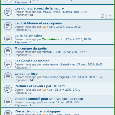
Réponses :
1
Les dons précieux de la nature
Dernier message par
PASCAL
«
ven. 26 mars 2010, 13:43
Réponses :
18
1
2
Le chat Moune et ses copains
Dernier message par
lea
«
sam. 23 janv. 2010, 20:42
Réponses :
2
La reine africaine
Dernier message par
Marmotton
«
dim. 17 janv. 2010, 18:30
Réponses :
4
Ma cuisine du jardin
Dernier message par
mumujp91
«
lun. 05 oct. 2009, 12:47
Réponses :
2
Les Contes de Nodier
Dernier message par
renée jeanne mignard
«
jeu. 17 sept. 2009, 16:00
Réponses :
4
Le petit prince
Dernier message par
renée jeanne mignard
«
dim. 13 sept. 2009, 16:43
Réponses :
14
Parfums et saveurs par Delbard
Dernier message par
lea
«
ven. 02 janv. 2009, 17:41
Réponses :
2
cherche conseil pour un livre sur les roses
Dernier message par
ikiru
«
mar. 11 nov. 2008, 10:55
Réponses :
2
Précis de culture biologique
Dernier message par
lea
«
dim. 02 nov. 2008, 14:45