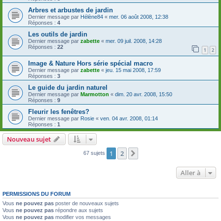
Arbres et arbustes de jardin
Dernier message par
Hélène84
«
mer. 06 août 2008, 12:38
Réponses :
4
Les outils de jardin
Dernier message par
zabette
«
mer. 09 juil. 2008, 14:28
Réponses :
22
1
2
Image & Nature Hors série spécial macro
Dernier message par
zabette
«
jeu. 15 mai 2008, 17:59
Réponses :
3
Le guide du jardin naturel
Dernier message par
Marmotton
«
dim. 20 avr. 2008, 15:50
Réponses :
9
Fleurir les fenêtres?
Dernier message par
Rosie
«
ven. 04 avr. 2008, 01:14
Réponses :
1
Nouveau sujet
1
2
Suivante
67 sujets
Aller à
PERMISSIONS DU FORUM
Vous
ne pouvez pas
poster de nouveaux sujets
Vous
ne pouvez pas
répondre aux sujets
Vous
ne pouvez pas
modifier vos messages