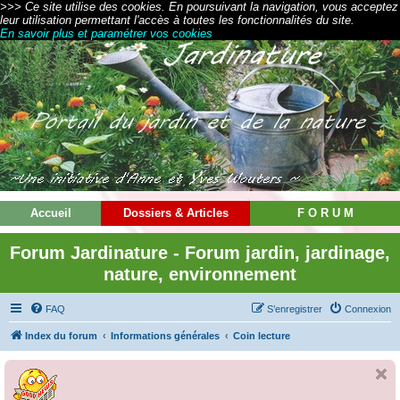
>>> Ce site utilise des cookies. En poursuivant la navigation, vous acceptez
leur utilisation permettant l'accès à toutes les fonctionnalités du site.
En savoir plus et paramétrer vos cookies
Accueil
Dossiers & Articles
F O R U M
Forum Jardinature - Forum jardin, jardinage,
nature, environnement
FAQ
S’enregistrer
Connexion
Index du forum
Informations générales
Coin lecture