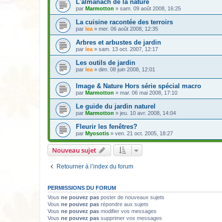
L'almanach de la nature
par
Marmotton
» sam. 09 août 2008, 16:25
La cuisine racontée des terroirs
par
lea
» mer. 06 août 2008, 12:35
Arbres et arbustes de jardin
par
lea
» sam. 13 oct. 2007, 12:17
Les outils de jardin
par
lea
» dim. 08 juin 2008, 12:01
Image & Nature Hors série spécial macro
par
Marmotton
» mar. 06 mai 2008, 17:10
Le guide du jardin naturel
par
Marmotton
» jeu. 10 avr. 2008, 14:04
Fleurir les fenêtres?
par
Myosotis
» ven. 21 oct. 2005, 18:27
Nouveau sujet
Retourner à l’index du forum
PERMISSIONS DU FORUM
Vous
ne pouvez pas
poster de nouveaux sujets
Vous
ne pouvez pas
répondre aux sujets
Vous
ne pouvez pas
modifier vos messages
Vous
ne pouvez pas
supprimer vos messages