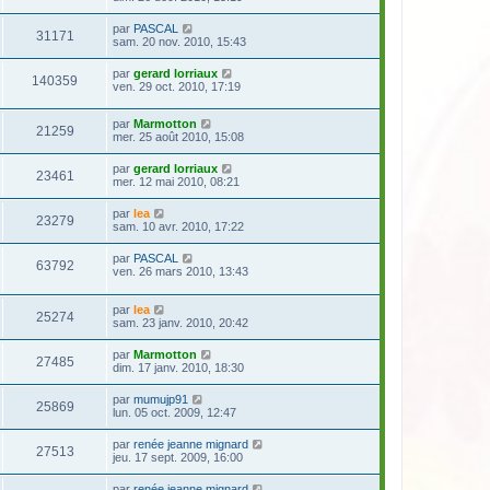
par
PASCAL
31171
sam. 20 nov. 2010, 15:43
par
gerard lorriaux
140359
ven. 29 oct. 2010, 17:19
par
Marmotton
21259
mer. 25 août 2010, 15:08
par
gerard lorriaux
23461
mer. 12 mai 2010, 08:21
par
lea
23279
sam. 10 avr. 2010, 17:22
par
PASCAL
63792
ven. 26 mars 2010, 13:43
par
lea
25274
sam. 23 janv. 2010, 20:42
par
Marmotton
27485
dim. 17 janv. 2010, 18:30
par
mumujp91
25869
lun. 05 oct. 2009, 12:47
par
renée jeanne mignard
27513
jeu. 17 sept. 2009, 16:00
par
renée jeanne mignard