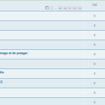
792
1
49
50
51
52
53
…
0
3
4
0
dinage et de potager
0
0
din
3
13
0
0
0