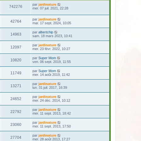
par
jardinature
742276
mer. 07 juil. 2021, 22:28
par
jardinature
42764
mar. 17 sept. 2024, 10:05
par
albertchip
14963
sam. 18 mars 2023, 10:41
par
jardinature
12097
mer. 23 févr. 2022, 10:27
par
Super Mom
10820
ven. 06 sept. 2019, 11:55
par
Super Mom
11749
mer. 14 août 2019, 11:42
par
jardinature
13271
lun. 31 juil. 2017, 16:39
par
jardinature
24652
mer. 24 déc. 2014, 10:12
par
jardinature
22792
mer. 11 sept. 2013, 18:42
par
jardinature
23060
mer. 11 sept. 2013, 17:50
par
jardinature
27704
mer. 28 août 2013, 17:27