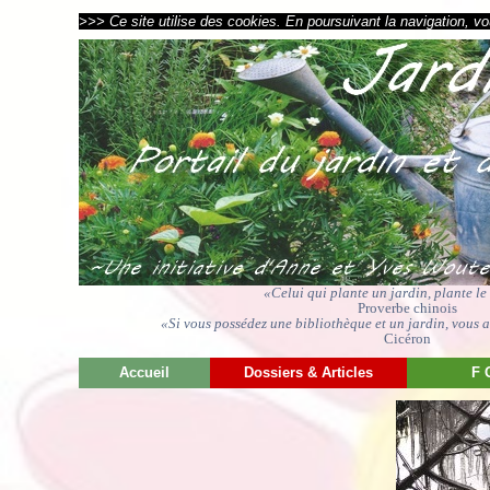
>>> Ce site utilise des cookies. En poursuivant la navigation, vou
«Celui qui plante un jardin, plante l
Proverbe chinois
«Si vous possédez une bibliothèque et un jardin, vous av
Cicéron
Accueil
Dossiers & Articles
F 