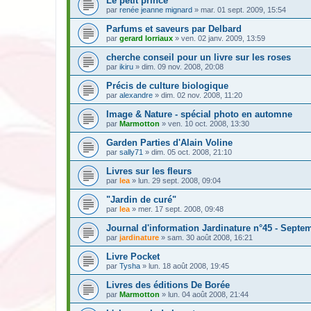
Le petit prince
par
renée jeanne mignard
» mar. 01 sept. 2009, 15:54
Parfums et saveurs par Delbard
par
gerard lorriaux
» ven. 02 janv. 2009, 13:59
cherche conseil pour un livre sur les roses
par
ikiru
» dim. 09 nov. 2008, 20:08
Précis de culture biologique
par
alexandre
» dim. 02 nov. 2008, 11:20
Image & Nature - spécial photo en automne
par
Marmotton
» ven. 10 oct. 2008, 13:30
Garden Parties d'Alain Voline
par
sally71
» dim. 05 oct. 2008, 21:10
Livres sur les fleurs
par
lea
» lun. 29 sept. 2008, 09:04
"Jardin de curé"
par
lea
» mer. 17 sept. 2008, 09:48
Journal d'information Jardinature n°45 - Septe
par
jardinature
» sam. 30 août 2008, 16:21
Livre Pocket
par
Tysha
» lun. 18 août 2008, 19:45
Livres des éditions De Borée
par
Marmotton
» lun. 04 août 2008, 21:44