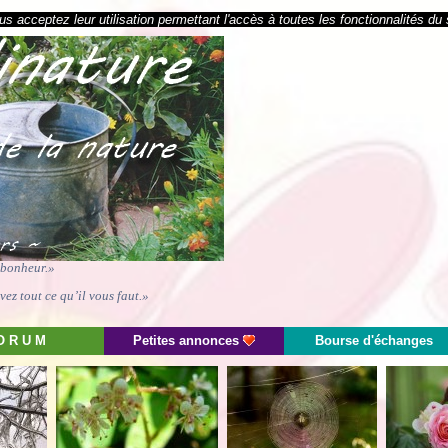
s acceptez leur utilisation permettant l'accès à toutes les fonctionnalités du 
e bonheur.»
ez tout ce qu’il vous faut.»
O R U M
Petites annonces
Bourse d'échanges