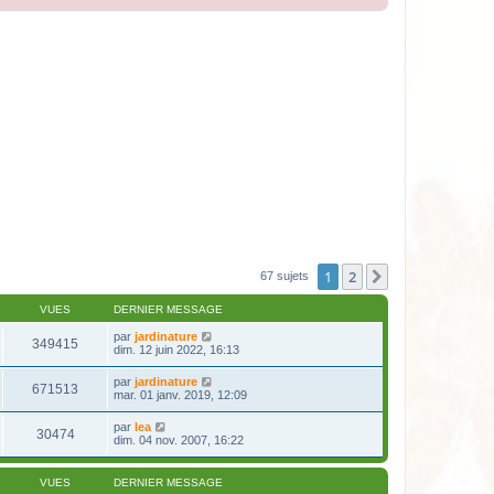
1
2
Suivante
67 sujets
VUES
DERNIER MESSAGE
par
jardinature
349415
dim. 12 juin 2022, 16:13
par
jardinature
671513
mar. 01 janv. 2019, 12:09
par
lea
30474
dim. 04 nov. 2007, 16:22
VUES
DERNIER MESSAGE