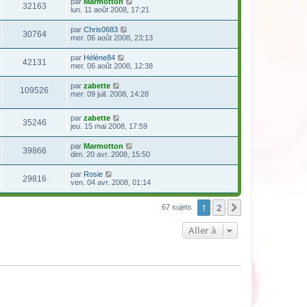
par
Marmotton
32163
lun. 11 août 2008, 17:21
par
Chris0683
30764
mer. 06 août 2008, 23:13
par
Hélène84
42131
mer. 06 août 2008, 12:38
par
zabette
109526
mer. 09 juil. 2008, 14:28
par
zabette
35246
jeu. 15 mai 2008, 17:59
par
Marmotton
39866
dim. 20 avr. 2008, 15:50
par
Rosie
29816
ven. 04 avr. 2008, 01:14
1
2
Suivante
67 sujets
Aller à