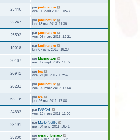
par
jardinature
23446
ven. 09 août 2013, 10:43
par
jardinature
22247
lun. 13 mai 2013, 11:39
par
jardinature
25592
ven. 08 mars 2013, 12:21
par
jardinature
19018
lun. 07 janv. 2013, 16:28
par
Marmotton
20167
mer. 19 sept. 2012, 11:09
par
lea
20941
ven. 27 juil. 2012, 07:54
par
jardinature
26281
ven. 09 mars 2012, 17:50
par
lea
63116
jeu. 26 mai 2011, 17:00
par
PASCAL
34683
ven. 18 mars 2011, 11:00
par
Marie-Noëlle
23191
mar. 04 janv. 2011, 16:41
par
gerard lorriaux
25300
dim. 26 déc. 2010, 15:19