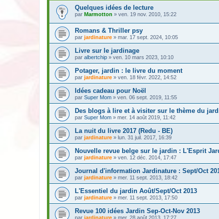
Quelques idées de lecture
par
Marmotton
» ven. 19 nov. 2010, 15:22
Romans & Thriller psy
par
jardinature
» mar. 17 sept. 2024, 10:05
Livre sur le jardinage
par
albertchip
» ven. 10 mars 2023, 10:10
Potager, jardin : le livre du moment
par
jardinature
» ven. 18 févr. 2022, 14:52
Idées cadeau pour Noël
par
Super Mom
» ven. 06 sept. 2019, 11:55
Des blogs à lire et à visiter sur le thème du jar
par
Super Mom
» mer. 14 août 2019, 11:42
La nuit du livre 2017 (Redu - BE)
par
jardinature
» lun. 31 juil. 2017, 16:39
Nouvelle revue belge sur le jardin : L'Esprit Jar
par
jardinature
» ven. 12 déc. 2014, 17:47
Journal d'information Jardinature : Sept/Oct 20
par
jardinature
» mer. 11 sept. 2013, 18:42
L'Essentiel du jardin Août/Sept/Oct 2013
par
jardinature
» mer. 11 sept. 2013, 17:50
Revue 100 idées Jardin Sep-Oct-Nov 2013
par
jardinature
» mer. 28 août 2013, 17:27