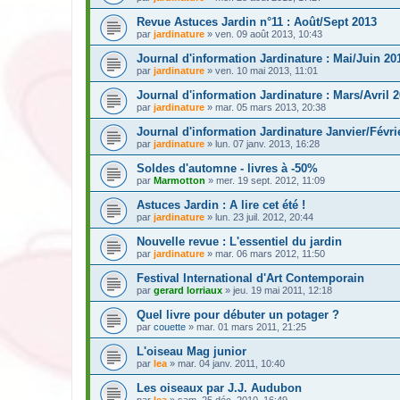
Revue Astuces Jardin n°11 : Août/Sept 2013
par
jardinature
» ven. 09 août 2013, 10:43
Journal d'information Jardinature : Mai/Juin 20
par
jardinature
» ven. 10 mai 2013, 11:01
Journal d'information Jardinature : Mars/Avril 
par
jardinature
» mar. 05 mars 2013, 20:38
Journal d'information Jardinature Janvier/Févri
par
jardinature
» lun. 07 janv. 2013, 16:28
Soldes d'automne - livres à -50%
par
Marmotton
» mer. 19 sept. 2012, 11:09
Astuces Jardin : A lire cet été !
par
jardinature
» lun. 23 juil. 2012, 20:44
Nouvelle revue : L'essentiel du jardin
par
jardinature
» mar. 06 mars 2012, 11:50
Festival International d'Art Contemporain
par
gerard lorriaux
» jeu. 19 mai 2011, 12:18
Quel livre pour débuter un potager ?
par
couette
» mar. 01 mars 2011, 21:25
L'oiseau Mag junior
par
lea
» mar. 04 janv. 2011, 10:40
Les oiseaux par J.J. Audubon
par
lea
» sam. 25 déc. 2010, 16:49