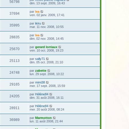
56798
dim. 13 sept. 2009, 16:43
par
lea
37694
ven. 02 janv. 2009, 17:41
par
ikiru
35995
mar. 11 nov. 2008, 10:55
par
lea
28835
dim. 02 nov. 2008, 14:45
par
gerard lorriaux
25670
ven. 10 oct. 2008, 19:23
par
sally71
25113
dim. 05 oct. 2008, 21:10
par
zabette
24748
lun. 29 sept. 2008, 10:22
par
mimi38
29165
mer. 17 sept. 2008, 15:59
par
Hélène84
24205
dim. 31 août 2008, 16:11
par
Hélène84
28911
mer. 20 août 2008, 08:24
par
Marmotton
36989
lun. 11 août 2008, 21:44