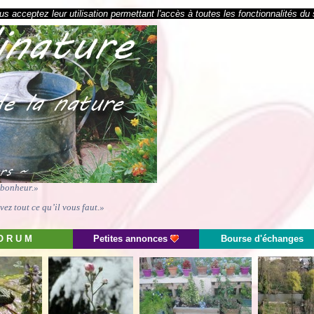
s acceptez leur utilisation permettant l'accès à toutes les fonctionnalités du 
e bonheur.»
ez tout ce qu’il vous faut.»
O R U M
Petites annonces
Bourse d'échanges