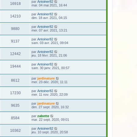
par
Antoiner82
16918
mar. 04 mai 2021, 16:44
par
Antoiner82
14210
dim. 18 avr. 2021, 04:15
par
Antoiner82
9880
mer. 07 avr. 2021, 13:21
par
Antoiner82
9137
sam. 03 avr. 2021, 09:04
par
Antoiner82
12442
jeu. 18 févr. 2021, 21:06
par
Antoiner82
19444
sam. 30 janv. 2021, 00:57
par
jardinature
8612
mer. 23 déc. 2020, 11:11
par
Antoiner82
17230
mer. 11 nov. 2020, 22:09
par
jardinature
9635
dim. 27 sept. 2020, 16:32
par
zabette
8584
mar. 22 sept. 2020, 09:01
par
Antoiner82
10362
jeu. 10 sept. 2020, 20:58