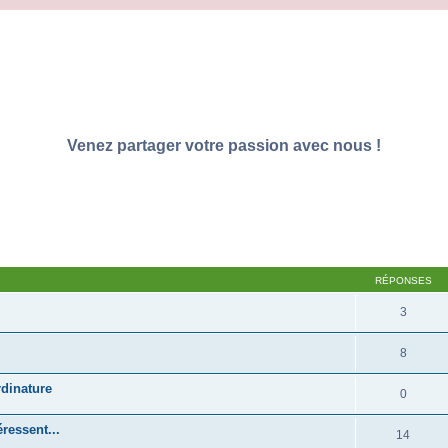
Venez partager votre passion avec nous !
RÉPONSES
3
8
dinature
0
ressent...
14