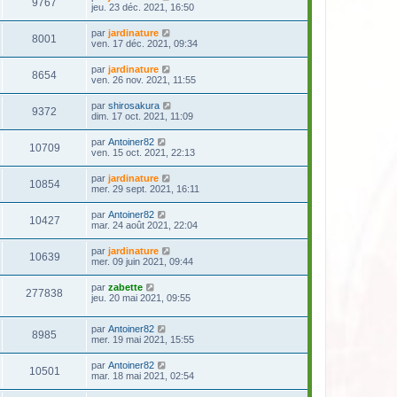
9767
jeu. 23 déc. 2021, 16:50
par
jardinature
8001
ven. 17 déc. 2021, 09:34
par
jardinature
8654
ven. 26 nov. 2021, 11:55
par
shirosakura
9372
dim. 17 oct. 2021, 11:09
par
Antoiner82
10709
ven. 15 oct. 2021, 22:13
par
jardinature
10854
mer. 29 sept. 2021, 16:11
par
Antoiner82
10427
mar. 24 août 2021, 22:04
par
jardinature
10639
mer. 09 juin 2021, 09:44
par
zabette
277838
jeu. 20 mai 2021, 09:55
par
Antoiner82
8985
mer. 19 mai 2021, 15:55
par
Antoiner82
10501
mar. 18 mai 2021, 02:54