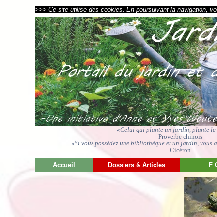
>>> Ce site utilise des cookies. En poursuivant la navigation, vou
«Celui qui plante un jardin, plante l
Proverbe chinois
«Si vous possédez une bibliothèque et un jardin, vous av
Cicéron
Accueil
Dossiers & Articles
F 