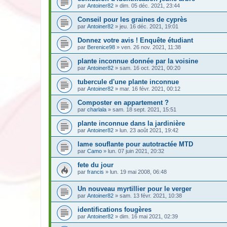
par
Antoiner82
» dim. 05 déc. 2021, 23:44
Conseil pour les graines de cyprès
par
Antoiner82
» jeu. 16 déc. 2021, 19:01
Donnez votre avis ! Enquête étudiant
par
Berenice98
» ven. 26 nov. 2021, 11:38
plante inconnue donnée par la voisine
par
Antoiner82
» sam. 16 oct. 2021, 00:20
tubercule d'une plante inconnue
par
Antoiner82
» mar. 16 févr. 2021, 00:12
Composter en appartement ?
par
charlala
» sam. 18 sept. 2021, 15:51
plante inconnue dans la jardinière
par
Antoiner82
» lun. 23 août 2021, 19:42
lame souflante pour autotractée MTD
par
Camo
» lun. 07 juin 2021, 20:32
fete du jour
par
francis
» lun. 19 mai 2008, 06:48
Un nouveau myrtillier pour le verger
par
Antoiner82
» sam. 13 févr. 2021, 10:38
identifications fougères
par
Antoiner82
» dim. 16 mai 2021, 02:39