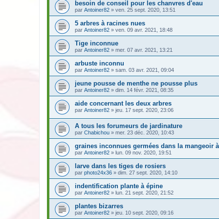
besoin de conseil pour les chanvres d'eau
par
Antoiner82
» ven. 25 sept. 2020, 13:51
5 arbres à racines nues
par
Antoiner82
» ven. 09 avr. 2021, 18:48
Tige inconnue
par
Antoiner82
» mer. 07 avr. 2021, 13:21
arbuste inconnu
par
Antoiner82
» sam. 03 avr. 2021, 09:04
jeune pousse de menthe ne pousse plus
par
Antoiner82
» dim. 14 févr. 2021, 08:35
aide concernant les deux arbres
par
Antoiner82
» jeu. 17 sept. 2020, 23:06
A tous les forumeurs de jardinature
par
Chabichou
» mer. 23 déc. 2020, 10:43
graines inconnues germées dans la mangeoir à
par
Antoiner82
» lun. 09 nov. 2020, 19:51
larve dans les tiges de rosiers
par
photo24x36
» dim. 27 sept. 2020, 14:10
indentification plante à épine
par
Antoiner82
» lun. 21 sept. 2020, 21:52
plantes bizarres
par
Antoiner82
» jeu. 10 sept. 2020, 09:16