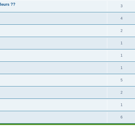
fleurs ??
3
4
2
1
1
1
5
2
1
6