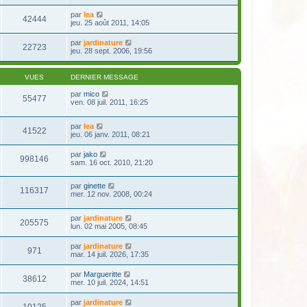
par
lea
42444
jeu. 25 août 2011, 14:05
par
jardinature
22723
jeu. 28 sept. 2006, 19:56
VUES
DERNIER MESSAGE
par
mico
55477
ven. 08 juil. 2011, 16:25
par
lea
41522
jeu. 06 janv. 2011, 08:21
par
jako
998146
sam. 16 oct. 2010, 21:20
par
ginette
116317
mer. 12 nov. 2008, 00:24
par
jardinature
205575
lun. 02 mai 2005, 08:45
par
jardinature
971
mar. 14 juil. 2026, 17:35
par
Margueritte
38612
mer. 10 juil. 2024, 14:51
par
jardinature
10125