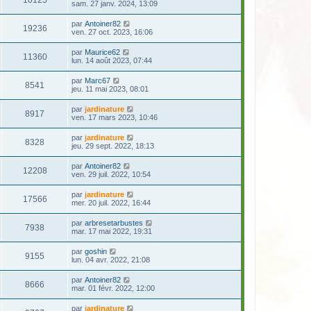
sam. 27 janv. 2024, 13:09
par
Antoiner82
19236
ven. 27 oct. 2023, 16:06
par
Maurice62
11360
lun. 14 août 2023, 07:44
par
Marc67
8541
jeu. 11 mai 2023, 08:01
par
jardinature
8917
ven. 17 mars 2023, 10:46
par
jardinature
8328
jeu. 29 sept. 2022, 18:13
par
Antoiner82
12208
ven. 29 juil. 2022, 10:54
par
jardinature
17566
mer. 20 juil. 2022, 16:44
par
arbresetarbustes
7938
mar. 17 mai 2022, 19:31
par
goshin
9155
lun. 04 avr. 2022, 21:08
par
Antoiner82
8666
mar. 01 févr. 2022, 12:00
par
jardinature