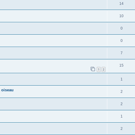
14
10
0
0
7
15
1
2
1
 oiseau
2
2
1
2