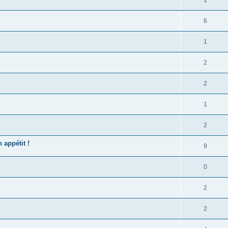
6
1
2
2
1
2
 appétit !
9
0
2
2