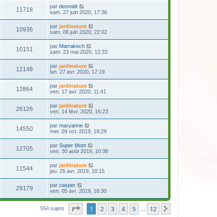
par
desmidt
11718
sam. 27 juin 2020, 17:36
par
jardinature
10936
sam. 06 juin 2020, 22:02
par
Marrakech
10151
sam. 23 mai 2020, 12:33
par
jardinature
12148
lun. 27 avr. 2020, 17:19
par
jardinature
12864
ven. 17 avr. 2020, 11:41
par
jardinature
26126
ven. 14 févr. 2020, 16:23
par
maryanne
14550
mer. 09 oct. 2019, 19:29
par
Super Mom
12705
ven. 30 août 2019, 10:38
par
jardinature
11544
jeu. 25 avr. 2019, 10:15
par
casper
29179
ven. 05 avr. 2019, 16:30
Page
1
sur
12
1
2
3
4
5
12
Suivante
554 sujets
…