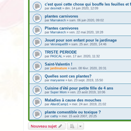
c'est quoi cette chose qui bouffe les feuilles et 
par
desmidt
» dim. 14 juin 2020, 12:09
plantes carnivores
par
Marrakech
» sam. 06 juin 2020, 09:02
Plantes carnivores
par
Marrakech
» ven. 22 mai 2020, 18:28
Jouet pour son enfant pour le jardinage
par
Veronique89
» sam. 25 avr. 2020, 14:46
TRISTE PERIODE
par
PASCAL
» ven. 17 avr. 2020, 11:32
Saint-Valentin !
par
jardinature
» sam. 08 févr. 2020, 20:31
Quelles sont ces plantes?
par
maryanne
» lun. 23 sept. 2019, 15:50
Cuisine d'été pour petite fille de 4 ans
par
Super Mom
» ven. 23 août 2019, 10:06
Maladies à cause des mouches
par
AllardCamp1
» mer. 24 avr. 2019, 21:02
plante comestible ou toxique ?
par
cathy
» mer. 15 août 2007, 20:25
Nouveau sujet