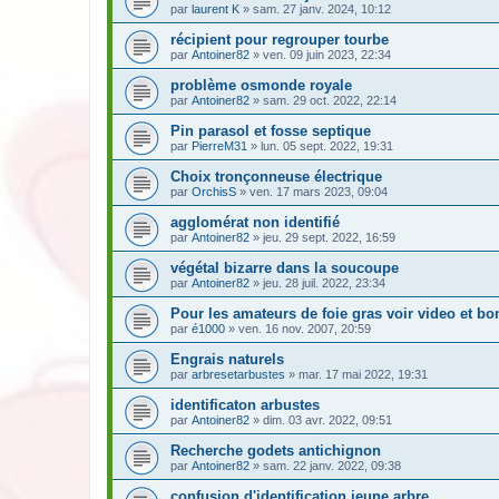
par
laurent K
» sam. 27 janv. 2024, 10:12
récipient pour regrouper tourbe
par
Antoiner82
» ven. 09 juin 2023, 22:34
problème osmonde royale
par
Antoiner82
» sam. 29 oct. 2022, 22:14
Pin parasol et fosse septique
par
PierreM31
» lun. 05 sept. 2022, 19:31
Choix tronçonneuse électrique
par
OrchisS
» ven. 17 mars 2023, 09:04
agglomérat non identifié
par
Antoiner82
» jeu. 29 sept. 2022, 16:59
végétal bizarre dans la soucoupe
par
Antoiner82
» jeu. 28 juil. 2022, 23:34
Pour les amateurs de foie gras voir video et bon
par
é1000
» ven. 16 nov. 2007, 20:59
Engrais naturels
par
arbresetarbustes
» mar. 17 mai 2022, 19:31
identificaton arbustes
par
Antoiner82
» dim. 03 avr. 2022, 09:51
Recherche godets antichignon
par
Antoiner82
» sam. 22 janv. 2022, 09:38
confusion d'identification jeune arbre