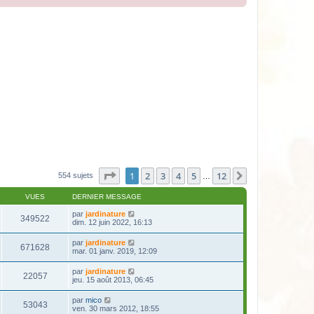
Page
1
sur
12
1
2
3
4
5
12
Suivante
554 sujets
…
VUES
DERNIER MESSAGE
par
jardinature
349522
dim. 12 juin 2022, 16:13
par
jardinature
671628
mar. 01 janv. 2019, 12:09
par
jardinature
22057
jeu. 15 août 2013, 06:45
par
mico
53043
ven. 30 mars 2012, 18:55