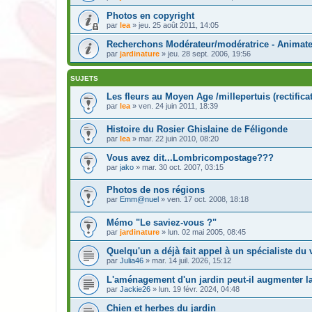
Photos en copyright
par
lea
» jeu. 25 août 2011, 14:05
Recherchons Modérateur/modératrice - Animate
par
jardinature
» jeu. 28 sept. 2006, 19:56
SUJETS
Les fleurs au Moyen Age /millepertuis (rectificati
par
lea
» ven. 24 juin 2011, 18:39
Histoire du Rosier Ghislaine de Féligonde
par
lea
» mar. 22 juin 2010, 08:20
Vous avez dit...Lombricompostage???
par
jako
» mar. 30 oct. 2007, 03:15
Photos de nos régions
par
Emm@nuel
» ven. 17 oct. 2008, 18:18
Mémo "Le saviez-vous ?"
par
jardinature
» lun. 02 mai 2005, 08:45
Quelqu'un a déjà fait appel à un spécialiste du
par
Julia46
» mar. 14 juil. 2026, 15:12
L'aménagement d'un jardin peut-il augmenter la
par
Jackie26
» lun. 19 févr. 2024, 04:48
Chien et herbes du jardin