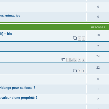
0
ur/animatrice
0
RÉPONSES
f) + iris
18
1
2
7
74
1
2
3
4
5
22
1
2
0
 vidange pour sa fosse ?
1
 valeur d'une propriété ?
2
1