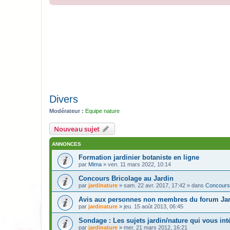
Divers
Modérateur :
Equipe nature
Nouveau sujet
ANNONCES
Formation jardinier botaniste en ligne
par
Mima
» ven. 11 mars 2022, 10:14
Concours Bricolage au Jardin
par
jardinature
» sam. 22 avr. 2017, 17:42 » dans
Concours
Avis aux personnes non membres du forum Jar
par
jardinature
» jeu. 15 août 2013, 06:45
Sondage : Les sujets jardin/nature qui vous inté
par
jardinature
» mer. 21 mars 2012, 16:21