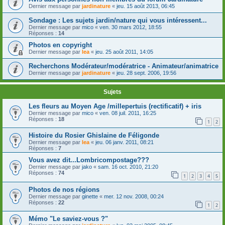
Dernier message par
jardinature
«
jeu. 15 août 2013, 06:45
Sondage : Les sujets jardin/nature qui vous intéressent...
Dernier message par
mico
«
ven. 30 mars 2012, 18:55
Réponses :
14
Photos en copyright
Dernier message par
lea
«
jeu. 25 août 2011, 14:05
Recherchons Modérateur/modératrice - Animateur/animatrice
Dernier message par
jardinature
«
jeu. 28 sept. 2006, 19:56
Sujets
Les fleurs au Moyen Age /millepertuis (rectificatif) + iris
Dernier message par
mico
«
ven. 08 juil. 2011, 16:25
Réponses :
18
1
2
Histoire du Rosier Ghislaine de Féligonde
Dernier message par
lea
«
jeu. 06 janv. 2011, 08:21
Réponses :
7
Vous avez dit...Lombricompostage???
Dernier message par
jako
«
sam. 16 oct. 2010, 21:20
Réponses :
74
1
2
3
4
5
Photos de nos régions
Dernier message par
ginette
«
mer. 12 nov. 2008, 00:24
Réponses :
22
1
2
Mémo "Le saviez-vous ?"