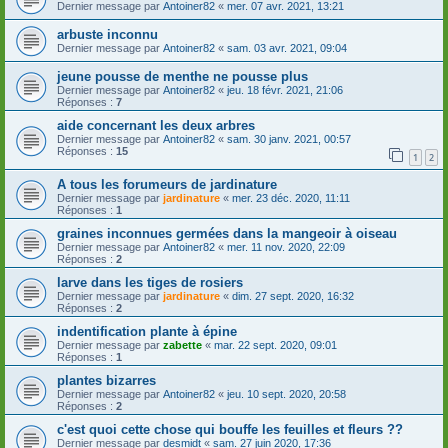
Dernier message par
Antoiner82
«
mer. 07 avr. 2021, 13:21
arbuste inconnu
Dernier message par
Antoiner82
«
sam. 03 avr. 2021, 09:04
jeune pousse de menthe ne pousse plus
Dernier message par
Antoiner82
«
jeu. 18 févr. 2021, 21:06
Réponses :
7
aide concernant les deux arbres
Dernier message par
Antoiner82
«
sam. 30 janv. 2021, 00:57
Réponses :
15
1
2
A tous les forumeurs de jardinature
Dernier message par
jardinature
«
mer. 23 déc. 2020, 11:11
Réponses :
1
graines inconnues germées dans la mangeoir à oiseau
Dernier message par
Antoiner82
«
mer. 11 nov. 2020, 22:09
Réponses :
2
larve dans les tiges de rosiers
Dernier message par
jardinature
«
dim. 27 sept. 2020, 16:32
Réponses :
2
indentification plante à épine
Dernier message par
zabette
«
mar. 22 sept. 2020, 09:01
Réponses :
1
plantes bizarres
Dernier message par
Antoiner82
«
jeu. 10 sept. 2020, 20:58
Réponses :
2
c'est quoi cette chose qui bouffe les feuilles et fleurs ??
Dernier message par
desmidt
«
sam. 27 juin 2020, 17:36