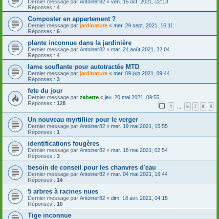
Dernier message par
Antoiner82
«
ven. 15 oct. 2021, 22:13
Réponses :
4
Composter en appartement ?
Dernier message par
jardinature
«
mer. 29 sept. 2021, 16:11
Réponses :
6
plante inconnue dans la jardinière
Dernier message par
Antoiner82
«
mar. 24 août 2021, 22:04
Réponses :
4
lame souflante pour autotractée MTD
Dernier message par
jardinature
«
mer. 09 juin 2021, 09:44
Réponses :
3
fete du jour
Dernier message par
zabette
«
jeu. 20 mai 2021, 09:55
Réponses :
128
1
6
7
8
9
…
Un nouveau myrtillier pour le verger
Dernier message par
Antoiner82
«
mer. 19 mai 2021, 15:55
Réponses :
1
identifications fougères
Dernier message par
Antoiner82
«
mar. 18 mai 2021, 02:54
Réponses :
3
besoin de conseil pour les chanvres d'eau
Dernier message par
Antoiner82
«
mar. 04 mai 2021, 16:44
Réponses :
14
5 arbres à racines nues
Dernier message par
Antoiner82
«
dim. 18 avr. 2021, 04:15
Réponses :
10
Tige inconnue