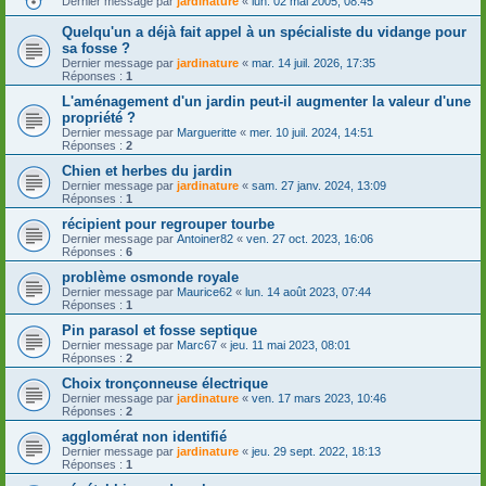
Dernier message par
jardinature
«
lun. 02 mai 2005, 08:45
Quelqu'un a déjà fait appel à un spécialiste du vidange pour
sa fosse ?
Dernier message par
jardinature
«
mar. 14 juil. 2026, 17:35
Réponses :
1
L'aménagement d'un jardin peut-il augmenter la valeur d'une
propriété ?
Dernier message par
Margueritte
«
mer. 10 juil. 2024, 14:51
Réponses :
2
Chien et herbes du jardin
Dernier message par
jardinature
«
sam. 27 janv. 2024, 13:09
Réponses :
1
récipient pour regrouper tourbe
Dernier message par
Antoiner82
«
ven. 27 oct. 2023, 16:06
Réponses :
6
problème osmonde royale
Dernier message par
Maurice62
«
lun. 14 août 2023, 07:44
Réponses :
1
Pin parasol et fosse septique
Dernier message par
Marc67
«
jeu. 11 mai 2023, 08:01
Réponses :
2
Choix tronçonneuse électrique
Dernier message par
jardinature
«
ven. 17 mars 2023, 10:46
Réponses :
2
agglomérat non identifié
Dernier message par
jardinature
«
jeu. 29 sept. 2022, 18:13
Réponses :
1