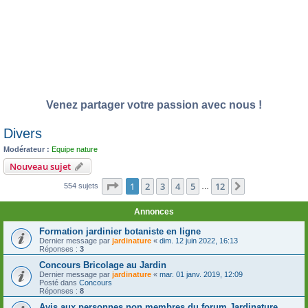
Venez partager votre passion avec nous !
Divers
Modérateur :
Equipe nature
Nouveau sujet
Page
1
sur
12
1
2
3
4
5
12
Suivante
554 sujets
…
Annonces
Formation jardinier botaniste en ligne
Dernier message par
jardinature
«
dim. 12 juin 2022, 16:13
Réponses :
3
Concours Bricolage au Jardin
Dernier message par
jardinature
«
mar. 01 janv. 2019, 12:09
Posté dans
Concours
Réponses :
8
Avis aux personnes non membres du forum Jardinature