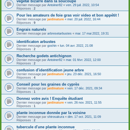
végétal bizarre dans la soucoupe
Dernier message par
Antoiner82
«
ven. 29 juil. 2022, 10:54
Réponses :
2
Pour les amateurs de foie gras voir video et bon appétit !
Dernier message par
jardinature
«
mer. 20 juil. 2022, 16:44
Réponses :
9
Engrais naturels
Dernier message par
arbresetarbustes
«
mar. 17 mai 2022, 19:31
identificaton arbustes
Dernier message par
goshin
«
lun. 04 avr. 2022, 21:08
Réponses :
2
Recherche godets antichignon
Dernier message par
Antoiner82
«
mar. 01 févr. 2022, 12:00
Réponses :
2
confusion d'identification jeune arbre
Dernier message par
jardinature
«
jeu. 23 déc. 2021, 16:50
Réponses :
4
Conseil pour les graines de cyprès
Dernier message par
jardinature
«
ven. 17 déc. 2021, 09:34
Réponses :
1
Donnez votre avis ! Enquête étudiant
Dernier message par
jardinature
«
ven. 26 nov. 2021, 11:55
Réponses :
1
plante inconnue donnée par la voisine
Dernier message par
shirosakura
«
dim. 17 oct. 2021, 11:09
Réponses :
2
tubercule d'une plante inconnue