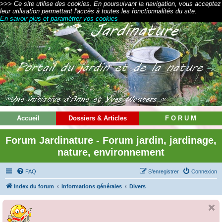
>>> Ce site utilise des cookies. En poursuivant la navigation, vous acceptez
leur utilisation permettant l'accès à toutes les fonctionnalités du site.
En savoir plus et paramétrer vos cookies
Accueil
Dossiers & Articles
F O R U M
Forum Jardinature - Forum jardin, jardinage,
nature, environnement
FAQ
S’enregistrer
Connexion
Index du forum
Informations générales
Divers