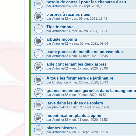
besoin de conseil pour les chanvres d'eau
par
Antoiner82
» ven. 25 sept. 2020, 13:51
5 arbres à racines nues
par
Antoiner82
» ven. 09 avr. 2021, 18:48
Tige inconnue
par
Antoiner82
» mer. 07 avr. 2021, 13:21
arbuste inconnu
par
Antoiner82
» sam. 03 avr. 2021, 09:04
jeune pousse de menthe ne pousse plus
par
Antoiner82
» dim. 14 févr. 2021, 08:35
aide concernant les deux arbres
par
Antoiner82
» jeu. 17 sept. 2020, 23:06
A tous les forumeurs de jardinature
par
Chabichou
» mer. 23 déc. 2020, 10:43
graines inconnues germées dans la mangeoir à
par
Antoiner82
» lun. 09 nov. 2020, 19:51
larve dans les tiges de rosiers
par
photo24x36
» dim. 27 sept. 2020, 14:10
indentification plante à épine
par
Antoiner82
» lun. 21 sept. 2020, 21:52
plantes bizarres
par
Antoiner82
» jeu. 10 sept. 2020, 09:16