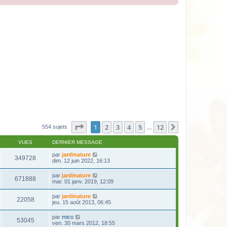
Page
1
sur
12
1
2
3
4
5
12
Suivante
554 sujets
…
VUES
DERNIER MESSAGE
par
jardinature
349728
dim. 12 juin 2022, 16:13
par
jardinature
671888
mar. 01 janv. 2019, 12:09
par
jardinature
22058
jeu. 15 août 2013, 06:45
par
mico
53045
ven. 30 mars 2012, 18:55