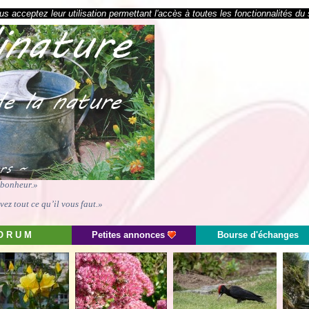
s acceptez leur utilisation permettant l'accès à toutes les fonctionnalités du 
e bonheur.»
ez tout ce qu’il vous faut.»
O R U M
Petites annonces
Bourse d'échanges