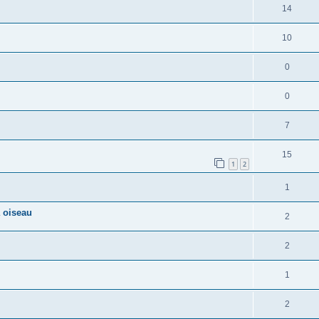
14
10
0
0
7
15
1
2
1
 oiseau
2
2
1
2