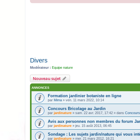
Divers
Modérateur :
Equipe nature
Nouveau sujet
ANNONCES
Formation jardinier botaniste en ligne
par
Mima
» ven. 11 mars 2022, 10:14
Concours Bricolage au Jardin
par
jardinature
» sam. 22 avr. 2017, 17:42 » dans
Concours
Avis aux personnes non membres du forum Jar
par
jardinature
» jeu. 15 août 2013, 06:45
Sondage : Les sujets jardin/nature qui vous inté
par
jardinature
» mer. 21 mars 2012, 16:21