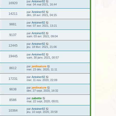
par
Antoiner82
16920
mar. 04 mai 2021, 16:44
par
Antoiner82
14211
dim. 18 avr. 2021, 04:15
par
Antoiner82
9881
mer. 07 avr. 2021, 13:21
par
Antoiner82
9137
sam. 03 avr. 2021, 09:04
par
Antoiner82
12445
jeu. 18 févr. 2021, 21:06
par
Antoiner82
19445
sam. 30 janv. 2021, 00:57
par
jardinature
8612
mer. 23 déc. 2020, 11:11
par
Antoiner82
17231
mer. 11 nov. 2020, 22:09
par
jardinature
9638
dim. 27 sept. 2020, 16:32
par
zabette
8586
mar. 22 sept. 2020, 09:01
par
Antoiner82
10364
jeu. 10 sept. 2020, 20:58