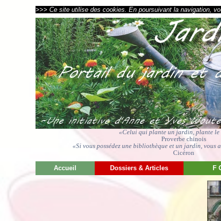
>>> Ce site utilise des cookies. En poursuivant la navigation, vou
«Celui qui plante un jardin, plante l
Proverbe chinois
«Si vous possédez une bibliothèque et un jardin, vous av
Cicéron
Accueil
Dossiers & Articles
F 