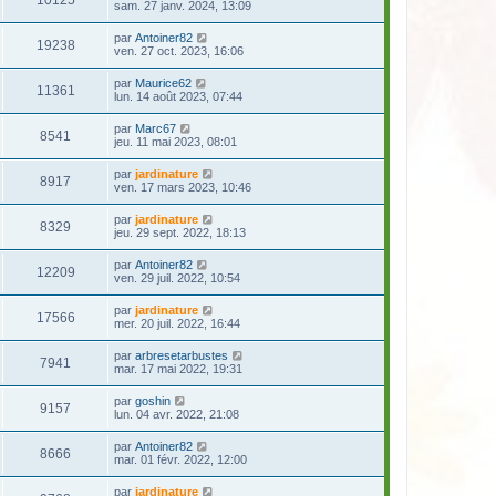
sam. 27 janv. 2024, 13:09
par
Antoiner82
19238
ven. 27 oct. 2023, 16:06
par
Maurice62
11361
lun. 14 août 2023, 07:44
par
Marc67
8541
jeu. 11 mai 2023, 08:01
par
jardinature
8917
ven. 17 mars 2023, 10:46
par
jardinature
8329
jeu. 29 sept. 2022, 18:13
par
Antoiner82
12209
ven. 29 juil. 2022, 10:54
par
jardinature
17566
mer. 20 juil. 2022, 16:44
par
arbresetarbustes
7941
mar. 17 mai 2022, 19:31
par
goshin
9157
lun. 04 avr. 2022, 21:08
par
Antoiner82
8666
mar. 01 févr. 2022, 12:00
par
jardinature