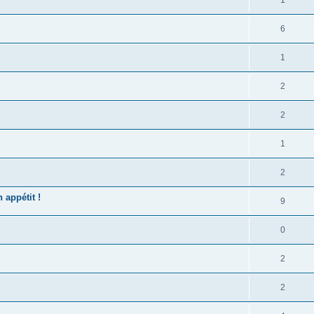
6
1
2
2
1
2
 appétit !
9
0
2
2