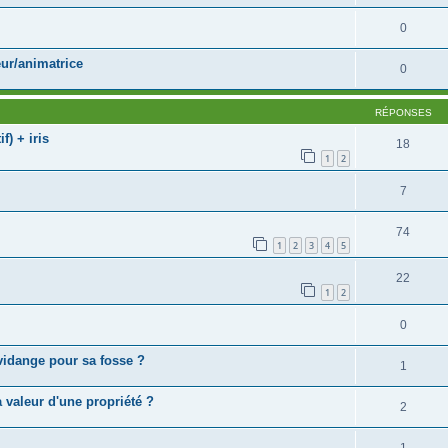
0
ur/animatrice
0
RÉPONSES
f) + iris
18
1
2
7
74
1
2
3
4
5
22
1
2
0
 vidange pour sa fosse ?
1
 valeur d'une propriété ?
2
1