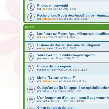
Photos en copyright
par
lea
» jeu. 25 août 2011, 14:05
Recherchons Modérateur/modératrice - Animate
par
jardinature
» jeu. 28 sept. 2006, 19:56
SUJETS
Les fleurs au Moyen Age /millepertuis (rectificati
par
lea
» ven. 24 juin 2011, 18:39
Histoire du Rosier Ghislaine de Féligonde
par
lea
» mar. 22 juin 2010, 08:20
Vous avez dit...Lombricompostage???
par
jako
» mar. 30 oct. 2007, 03:15
Photos de nos régions
par
Emm@nuel
» ven. 17 oct. 2008, 18:18
Mémo "Le saviez-vous ?"
par
jardinature
» lun. 02 mai 2005, 08:45
Quelqu'un a déjà fait appel à un spécialiste du
par
Julia46
» mar. 14 juil. 2026, 15:12
L'aménagement d'un jardin peut-il augmenter la
par
Jackie26
» lun. 19 févr. 2024, 04:48
Chien et herbes du jardin