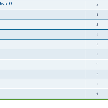
fleurs ??
3
4
2
1
1
1
5
2
1
6