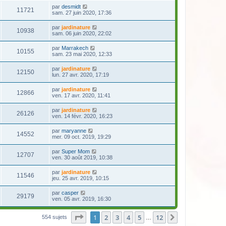
par
desmidt
11721
sam. 27 juin 2020, 17:36
par
jardinature
10938
sam. 06 juin 2020, 22:02
par
Marrakech
10155
sam. 23 mai 2020, 12:33
par
jardinature
12150
lun. 27 avr. 2020, 17:19
par
jardinature
12866
ven. 17 avr. 2020, 11:41
par
jardinature
26126
ven. 14 févr. 2020, 16:23
par
maryanne
14552
mer. 09 oct. 2019, 19:29
par
Super Mom
12707
ven. 30 août 2019, 10:38
par
jardinature
11546
jeu. 25 avr. 2019, 10:15
par
casper
29179
ven. 05 avr. 2019, 16:30
Page
1
sur
12
1
2
3
4
5
12
Suivante
554 sujets
…