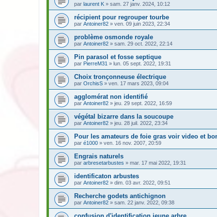
par
laurent K
» sam. 27 janv. 2024, 10:12
récipient pour regrouper tourbe
par
Antoiner82
» ven. 09 juin 2023, 22:34
problème osmonde royale
par
Antoiner82
» sam. 29 oct. 2022, 22:14
Pin parasol et fosse septique
par
PierreM31
» lun. 05 sept. 2022, 19:31
Choix tronçonneuse électrique
par
OrchisS
» ven. 17 mars 2023, 09:04
agglomérat non identifié
par
Antoiner82
» jeu. 29 sept. 2022, 16:59
végétal bizarre dans la soucoupe
par
Antoiner82
» jeu. 28 juil. 2022, 23:34
Pour les amateurs de foie gras voir video et bon
par
é1000
» ven. 16 nov. 2007, 20:59
Engrais naturels
par
arbresetarbustes
» mar. 17 mai 2022, 19:31
identificaton arbustes
par
Antoiner82
» dim. 03 avr. 2022, 09:51
Recherche godets antichignon
par
Antoiner82
» sam. 22 janv. 2022, 09:38
confusion d'identification jeune arbre