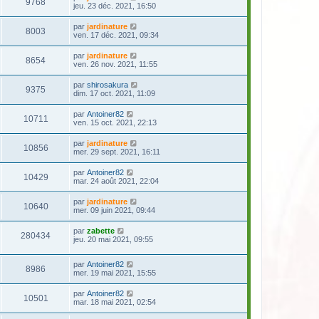
9768
jeu. 23 déc. 2021, 16:50
par
jardinature
8003
ven. 17 déc. 2021, 09:34
par
jardinature
8654
ven. 26 nov. 2021, 11:55
par
shirosakura
9375
dim. 17 oct. 2021, 11:09
par
Antoiner82
10711
ven. 15 oct. 2021, 22:13
par
jardinature
10856
mer. 29 sept. 2021, 16:11
par
Antoiner82
10429
mar. 24 août 2021, 22:04
par
jardinature
10640
mer. 09 juin 2021, 09:44
par
zabette
280434
jeu. 20 mai 2021, 09:55
par
Antoiner82
8986
mer. 19 mai 2021, 15:55
par
Antoiner82
10501
mar. 18 mai 2021, 02:54