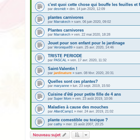
c'est quoi cette chose qui bouffe les feuilles et 
par
desmidt
» dim. 14 juin 2020, 12:09
plantes carnivores
par
Marrakech
» sam. 06 juin 2020, 09:02
Plantes carnivores
par
Marrakech
» ven. 22 mai 2020, 18:28
Jouet pour son enfant pour le jardinage
par
Veronique89
» sam. 25 avr. 2020, 14:46
TRISTE PERIODE
par
PASCAL
» ven. 17 avr. 2020, 11:32
Saint-Valentin !
par
jardinature
» sam. 08 févr. 2020, 20:31
Quelles sont ces plantes?
par
maryanne
» lun. 23 sept. 2019, 15:50
Cuisine d'été pour petite fille de 4 ans
par
Super Mom
» ven. 23 août 2019, 10:06
Maladies à cause des mouches
par
AllardCamp1
» mer. 24 avr. 2019, 21:02
plante comestible ou toxique ?
par
cathy
» mer. 15 août 2007, 20:25
Nouveau sujet