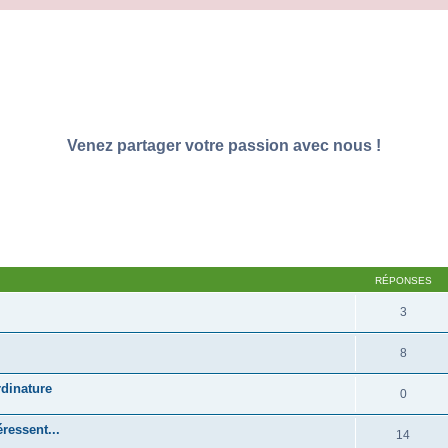
Venez partager votre passion avec nous !
RÉPONSES
3
8
dinature
0
ressent...
14