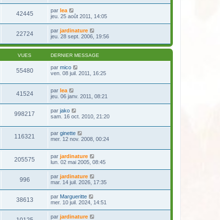
par
lea
42445
jeu. 25 août 2011, 14:05
par
jardinature
22724
jeu. 28 sept. 2006, 19:56
VUES
DERNIER MESSAGE
par
mico
55480
ven. 08 juil. 2011, 16:25
par
lea
41524
jeu. 06 janv. 2011, 08:21
par
jako
998217
sam. 16 oct. 2010, 21:20
par
ginette
116321
mer. 12 nov. 2008, 00:24
par
jardinature
205575
lun. 02 mai 2005, 08:45
par
jardinature
996
mar. 14 juil. 2026, 17:35
par
Margueritte
38613
mer. 10 juil. 2024, 14:51
par
jardinature
10125