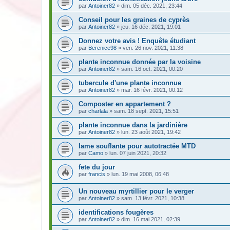
par
Antoiner82
» dim. 05 déc. 2021, 23:44
Conseil pour les graines de cyprès
par
Antoiner82
» jeu. 16 déc. 2021, 19:01
Donnez votre avis ! Enquête étudiant
par
Berenice98
» ven. 26 nov. 2021, 11:38
plante inconnue donnée par la voisine
par
Antoiner82
» sam. 16 oct. 2021, 00:20
tubercule d'une plante inconnue
par
Antoiner82
» mar. 16 févr. 2021, 00:12
Composter en appartement ?
par
charlala
» sam. 18 sept. 2021, 15:51
plante inconnue dans la jardinière
par
Antoiner82
» lun. 23 août 2021, 19:42
lame souflante pour autotractée MTD
par
Camo
» lun. 07 juin 2021, 20:32
fete du jour
par
francis
» lun. 19 mai 2008, 06:48
Un nouveau myrtillier pour le verger
par
Antoiner82
» sam. 13 févr. 2021, 10:38
identifications fougères
par
Antoiner82
» dim. 16 mai 2021, 02:39