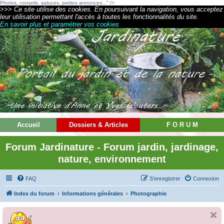
Photos, conseils, astuces, petites annonces..." />
>>> Ce site utilise des cookies. En poursuivant la navigation, vous acceptez
leur utilisation permettant l'accès à toutes les fonctionnalités du site.
En savoir plus et paramétrer vos cookies
Accueil
Dossiers & Articles
F O R U M
Forum Jardinature - Forum jardin, jardinage,
nature, environnement
FAQ
S’enregistrer
Connexion
Index du forum
Informations générales
Photographie