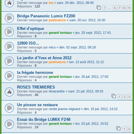
Dernier message par
lea
«
sam. 29 déc. 2012, 08:40
Réponses :
122
1
6
7
8
9
…
Bridge Panasonic Lumix FZ200
Dernier message par
jardinature
«
sam. 20 oct. 2012, 16:30
Effet d'optique
Dernier message par
gerard lorriaux
«
jeu. 20 sept. 2012, 17:41
Réponses :
8
12800 ISO...
Dernier message par
mico
«
dim. 02 sept. 2012, 08:18
Réponses :
5
Le jardin d'Yves et Anne 2012
Dernier message par
jardinature
«
lun. 13 août 2012, 11:12
Réponses :
8
la frégate hermione
Dernier message par
gerard lorriaux
«
jeu. 26 juil. 2012, 17:50
Réponses :
4
ROSES TREMIERES
Dernier message par
Amaranthe
«
sam. 21 juil. 2012, 09:33
Réponses :
40
1
2
3
Un pinson se restaure
Dernier message par
renée jeanne mignard
«
dim. 15 juil. 2012, 14:22
Réponses :
4
Essai du Bridge LUMIX FZ48
Dernier message par
gerard lorriaux
«
lun. 02 juil. 2012, 15:52
Réponses :
19
1
2