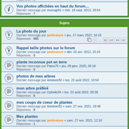
Vos photos affichées en haut du forum...
Dernier message par
mumujp91
«
mer. 18 sept. 2013, 18:54
Réponses :
7
Sujets
La photo du jour
Dernier message par
jardinature
«
jeu. 17 mars 2022, 16:16
Réponses :
965
1
62
63
64
65
…
Rappel taille photos sur le forum
Dernier message par
jardinature
«
dim. 01 avr. 2012, 15:24
Réponses :
5
plante inconnue pot en terre
Dernier message par
Patou76
«
jeu. 09 janv. 2025, 09:18
Réponses :
6
photos de mes arbres
Dernier message par
Antoiner82
«
lun. 22 août 2022, 10:54
mon arbre préféré
Dernier message par
Ophelie34
«
lun. 22 août 2022, 09:38
Réponses :
6
mes coups de coeur de plantes
Dernier message par
Antoiner82
«
sam. 27 nov. 2021, 19:48
Réponses :
9
Mes plantes
Dernier message par
jardinature
«
sam. 27 nov. 2021, 12:18
Réponses :
1