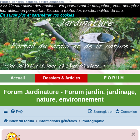
Photos, conseils, astuces, petites annonces..." />
>>> Ce site utilise des cookies. En poursuivant la navigation, vous acceptez
leur utilisation permettant l'accès à toutes les fonctionnalités du site.
En savoir plus et paramétrer vos cookies
Accueil
Dossiers & Articles
F O R U M
Forum Jardinature - Forum jardin, jardinage,
nature, environnement
FAQ
S’enregistrer
Connexion
Index du forum
Informations générales
Photographie