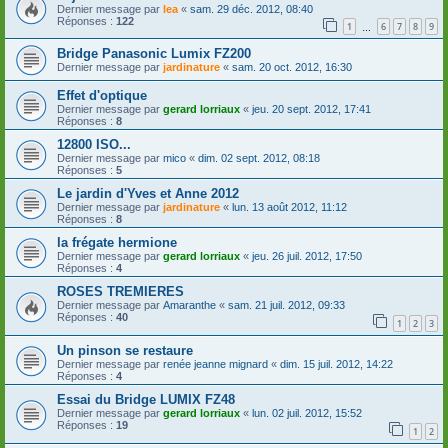
Dernier message par
lea
«
sam. 29 déc. 2012, 08:40
Réponses :
122
1
6
7
8
9
…
Bridge Panasonic Lumix FZ200
Dernier message par
jardinature
«
sam. 20 oct. 2012, 16:30
Effet d'optique
Dernier message par
gerard lorriaux
«
jeu. 20 sept. 2012, 17:41
Réponses :
8
12800 ISO...
Dernier message par
mico
«
dim. 02 sept. 2012, 08:18
Réponses :
5
Le jardin d'Yves et Anne 2012
Dernier message par
jardinature
«
lun. 13 août 2012, 11:12
Réponses :
8
la frégate hermione
Dernier message par
gerard lorriaux
«
jeu. 26 juil. 2012, 17:50
Réponses :
4
ROSES TREMIERES
Dernier message par
Amaranthe
«
sam. 21 juil. 2012, 09:33
Réponses :
40
1
2
3
Un pinson se restaure
Dernier message par
renée jeanne mignard
«
dim. 15 juil. 2012, 14:22
Réponses :
4
Essai du Bridge LUMIX FZ48
Dernier message par
gerard lorriaux
«
lun. 02 juil. 2012, 15:52
Réponses :
19
1
2