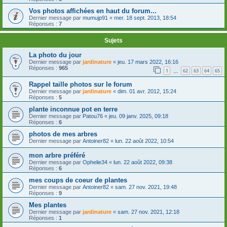
Vos photos affichées en haut du forum...
Dernier message par
mumujp91
«
mer. 18 sept. 2013, 18:54
Réponses :
7
Sujets
La photo du jour
Dernier message par
jardinature
«
jeu. 17 mars 2022, 16:16
Réponses :
965
1
62
63
64
65
…
Rappel taille photos sur le forum
Dernier message par
jardinature
«
dim. 01 avr. 2012, 15:24
Réponses :
5
plante inconnue pot en terre
Dernier message par
Patou76
«
jeu. 09 janv. 2025, 09:18
Réponses :
6
photos de mes arbres
Dernier message par
Antoiner82
«
lun. 22 août 2022, 10:54
mon arbre préféré
Dernier message par
Ophelie34
«
lun. 22 août 2022, 09:38
Réponses :
6
mes coups de coeur de plantes
Dernier message par
Antoiner82
«
sam. 27 nov. 2021, 19:48
Réponses :
9
Mes plantes
Dernier message par
jardinature
«
sam. 27 nov. 2021, 12:18
Réponses :
1