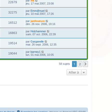
par
lea
22679
jeu. 17 mai 2007, 23:08
par
Emm@nuel
32275
jeu. 10 mai 2007, 17:26
par
jardinature
16512
dim. 26 nov. 2006, 19:16
par
Holzhammer
16863
sam. 07 oct. 2006, 22:39
par
Garganelle
19514
mar. 26 sept. 2006, 12:35
par
barney1
19044
lun. 01 mai 2006, 10:05
1
2
Suivante
58 sujets
Aller à