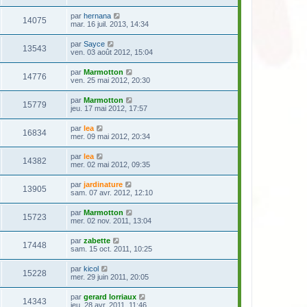
par
hernana
14075
mar. 16 juil. 2013, 14:34
par
Sayce
13543
ven. 03 août 2012, 15:04
par
Marmotton
14776
ven. 25 mai 2012, 20:30
par
Marmotton
15779
jeu. 17 mai 2012, 17:57
par
lea
16834
mer. 09 mai 2012, 20:34
par
lea
14382
mer. 02 mai 2012, 09:35
par
jardinature
13905
sam. 07 avr. 2012, 12:10
par
Marmotton
15723
mer. 02 nov. 2011, 13:04
par
zabette
17448
sam. 15 oct. 2011, 10:25
par
kicol
15228
mer. 29 juin 2011, 20:05
par
gerard lorriaux
14343
jeu. 28 avr. 2011, 11:46