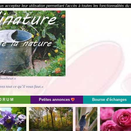
s acceptez leur utilisation permettant l'accès à toutes les fonctionnalités du 
e bonheur.»
ez tout ce qu’il vous faut.»
O R U M
Petites annonces
Bourse d'échanges