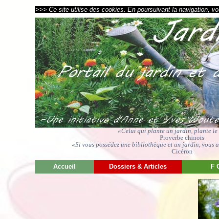
>>> Ce site utilise des cookies. En poursuivant la navigation, vou
«Celui qui plante un jardin, plante l
Proverbe chinois
«Si vous possédez une bibliothèque et un jardin, vous av
Cicéron
Accueil
Dossiers & Articles
F 