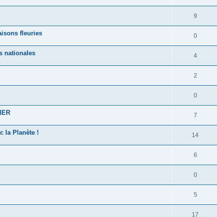
9
isons fleuries
0
s nationales
4
2
0
IER
7
 la Planète !
14
6
0
5
17