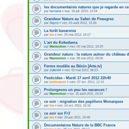
les documentaires natures que je regarde en 
par
hernana
» mar. 16 juil. 2013, 14:34
Grandeur Nature au Safari de Peaugres
par
Sayce
» ven. 03 août 2012, 15:04
La forêt bavaroise
par
lea
» ven. 25 mai 2012, 19:27
L'art du Kokedama
par
Marmotton
» mer. 02 mai 2012, 10:29
Grandeur nature : la nature autour du château
par
Marmotton
» mar. 08 mai 2012, 09:00
Ferme modèle au Bénin [Arte.tv]
par
Julien64
» mer. 02 mai 2012, 08:23
Pesticides - Mardi 17 avril 2012 22h40
par
jardinature
» sam. 07 avr. 2012, 12:10
Prolongeons un peu les vacances !
par
Marmotton
» lun. 15 août 2011, 19:24
ce soir : migration des papillons Monarques
par
lea
» ven. 14 oct. 2011, 15:16
ce soir sur Fr3
par
lea
» mer. 29 juin 2011, 16:46
Documentaires Nature de la BBC France
par
lea
» jeu. 28 avr. 2011, 09:17