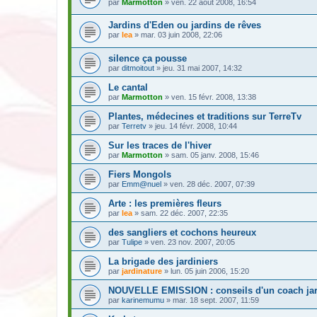
par
Marmotton
» ven. 22 août 2008, 16:54
Jardins d'Eden ou jardins de rêves
par
lea
» mar. 03 juin 2008, 22:06
silence ça pousse
par
ditmoitout
» jeu. 31 mai 2007, 14:32
Le cantal
par
Marmotton
» ven. 15 févr. 2008, 13:38
Plantes, médecines et traditions sur TerreTv
par
Terretv
» jeu. 14 févr. 2008, 10:44
Sur les traces de l'hiver
par
Marmotton
» sam. 05 janv. 2008, 15:46
Fiers Mongols
par
Emm@nuel
» ven. 28 déc. 2007, 07:39
Arte : les premières fleurs
par
lea
» sam. 22 déc. 2007, 22:35
des sangliers et cochons heureux
par
Tulipe
» ven. 23 nov. 2007, 20:05
La brigade des jardiniers
par
jardinature
» lun. 05 juin 2006, 15:20
NOUVELLE EMISSION : conseils d'un coach ja
par
karinemumu
» mar. 18 sept. 2007, 11:59