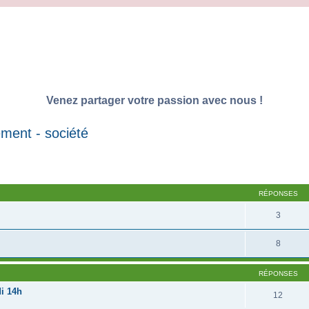
Venez partager votre passion avec nous !
ement - société
RÉPONSES
3
8
RÉPONSES
i 14h
12