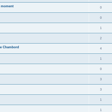
ce moment
0
0
1
2
 de Chambord
4
1
0
3
3
1
1