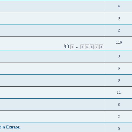
4
0
2
116
1
4
5
6
7
8
…
3
6
0
11
8
2
in Extraor..
0