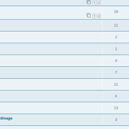
1
2
19
1
2
11
2
1
0
7
11
0
13
rdinage
3