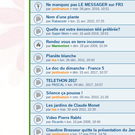
Ne manquez pas LE MESSAGER sur FR3
par
jardinature
» mer. 06 janv. 2016, 10:51
Nom d'une plante
par
Rabassier
» lun. 11 avr. 2022, 07:25
Quelle est votre émission télé préférée?
par
Super Mom
» ven. 16 août 2019, 18:01
Rendez vous en terre inconnue
par
Marmotton
» dim. 28 juin 2009, 10:34
Planète blanche
par
lea
» lun. 26 déc. 2011, 20:42
Le doc du dimanche - France 5
par
jardinature
» dim. 15 oct. 2017, 10:37
TELETHON 2017
par
PASCAL
» lun. 04 déc. 2017, 10:07
Silence ça pousse !
par
jardinature
» ven. 05 nov. 2010, 21:26
Les jardins de Claude Monet
par
lea
» mar. 30 août 2011, 22:30
Video Pierre Rabhi
par
Ricardo
» lun. 16 juin 2008, 18:40
Claudine Brasseur quitte la présentation du Jard
par
jardinature
» lun. 12 mai 2014, 14:34