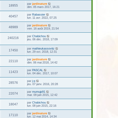
par
jardinature
18955
dim. 05 mars 2017, 16:21
par
Rabassier
40457
lun. 11 avr. 2022, 07:25
par
jardinature
48989
ven. 16 août 2019, 21:54
par
Chabichou
240216
jeu. 06 déc. 2018, 17:09
par
mathieukassovitz
17450
lun. 29 oct. 2018, 12:31
par
jardinature
22110
dim. 06 mai 2018, 14:42
par
PASCAL
11423
lun. 04 déc. 2017, 10:07
par
j-p
28576
jeu. 07 janv. 2016, 20:28
par
mumujp91
22074
mar. 09 juin 2015, 12:42
par
Chabichou
18047
lun. 08 juin 2015, 22:16
par
jardinature
17110
lun. 12 mai 2014, 14:34