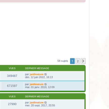
1
2
Suivante
58 sujets
VUES
DERNIER MESSAGE
par
jardinature
349487
dim. 12 juin 2022, 16:13
par
jardinature
671597
mar. 01 janv. 2019, 12:09
VUES
DERNIER MESSAGE
par
jardinature
27990
mer. 20 sept. 2017, 20:55