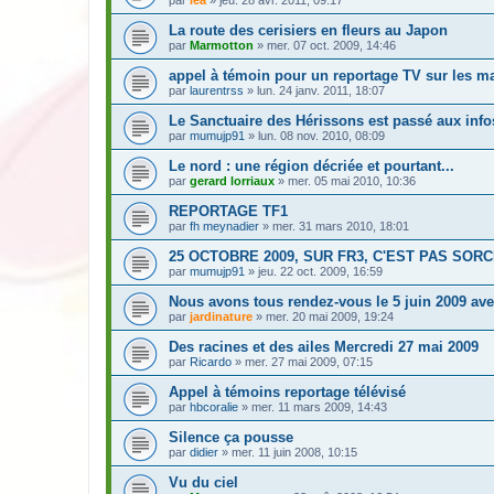
La route des cerisiers en fleurs au Japon
par
Marmotton
» mer. 07 oct. 2009, 14:46
appel à témoin pour un reportage TV sur les ma
par
laurentrss
» lun. 24 janv. 2011, 18:07
Le Sanctuaire des Hérissons est passé aux info
par
mumujp91
» lun. 08 nov. 2010, 08:09
Le nord : une région décriée et pourtant...
par
gerard lorriaux
» mer. 05 mai 2010, 10:36
REPORTAGE TF1
par
fh meynadier
» mer. 31 mars 2010, 18:01
25 OCTOBRE 2009, SUR FR3, C'EST PAS SORC
par
mumujp91
» jeu. 22 oct. 2009, 16:59
Nous avons tous rendez-vous le 5 juin 2009 avec
par
jardinature
» mer. 20 mai 2009, 19:24
Des racines et des ailes Mercredi 27 mai 2009
par
Ricardo
» mer. 27 mai 2009, 07:15
Appel à témoins reportage télévisé
par
hbcoralie
» mer. 11 mars 2009, 14:43
Silence ça pousse
par
didier
» mer. 11 juin 2008, 10:15
Vu du ciel