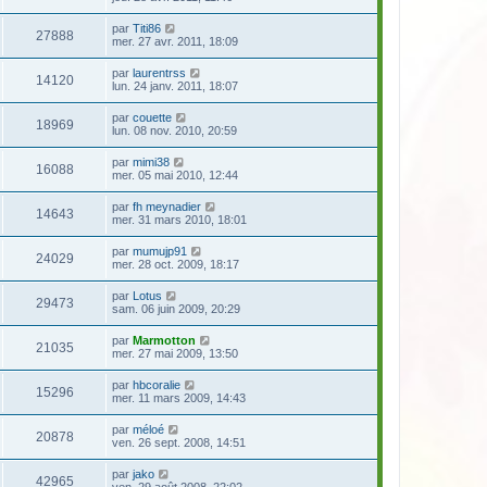
par
Titi86
27888
mer. 27 avr. 2011, 18:09
par
laurentrss
14120
lun. 24 janv. 2011, 18:07
par
couette
18969
lun. 08 nov. 2010, 20:59
par
mimi38
16088
mer. 05 mai 2010, 12:44
par
fh meynadier
14643
mer. 31 mars 2010, 18:01
par
mumujp91
24029
mer. 28 oct. 2009, 18:17
par
Lotus
29473
sam. 06 juin 2009, 20:29
par
Marmotton
21035
mer. 27 mai 2009, 13:50
par
hbcoralie
15296
mer. 11 mars 2009, 14:43
par
méloé
20878
ven. 26 sept. 2008, 14:51
par
jako
42965
ven. 29 août 2008, 22:02