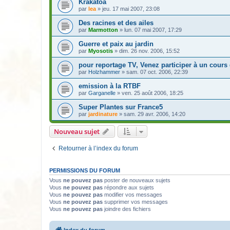
Krakatoa
par
lea
» jeu. 17 mai 2007, 23:08
Des racines et des ailes
par
Marmotton
» lun. 07 mai 2007, 17:29
Guerre et paix au jardin
par
Myosotis
» dim. 26 nov. 2006, 15:52
pour reportage TV, Venez participer à un cours
par
Holzhammer
» sam. 07 oct. 2006, 22:39
emission à la RTBF
par
Garganelle
» ven. 25 août 2006, 18:25
Super Plantes sur France5
par
jardinature
» sam. 29 avr. 2006, 14:20
Nouveau sujet
Retourner à l’index du forum
PERMISSIONS DU FORUM
Vous
ne pouvez pas
poster de nouveaux sujets
Vous
ne pouvez pas
répondre aux sujets
Vous
ne pouvez pas
modifier vos messages
Vous
ne pouvez pas
supprimer vos messages
Vous
ne pouvez pas
joindre des fichiers