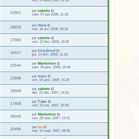
par
zabette
43901
sam. 07 juin 2008, 11:18
par
Maria
39859
mer. 16 avr. 2008, 00:55
par
zabette
17083
ven. 15 févr. 2008, 18:05
par
Emm@nuel
16427
jeu. 14 févr. 2008, 11:16
par
Marmotton
15544
sam. 05 janv. 2008, 15:46
par
louisa
23998
ven. 04 janv. 2008, 15:29
par
zabette
28949
dim. 23 déc. 2007, 14:15
par
Tulipe
17408
ven. 23 nov. 2007, 20:05
par
Marmotton
38040
ven. 28 sept. 2007, 13:31
par
lea
20499
mer. 19 sept. 2007, 09:45