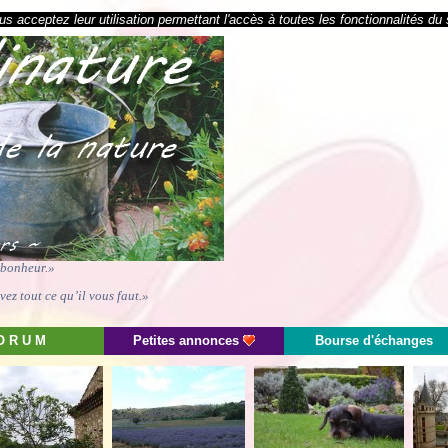
s acceptez leur utilisation permettant l'accès à toutes les fonctionnalités du 
e bonheur.»
ez tout ce qu’il vous faut.»
O R U M
Petites annonces
Bourse d'échanges