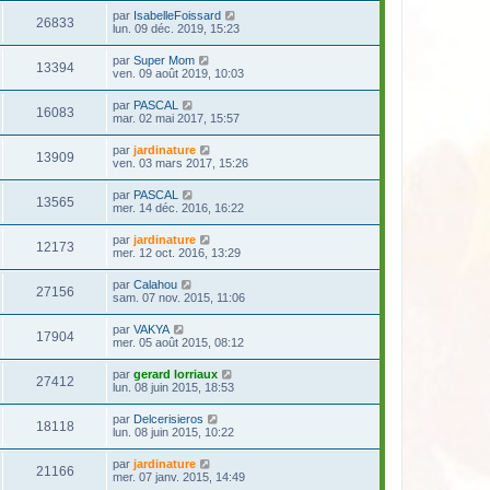
par
IsabelleFoissard
26833
lun. 09 déc. 2019, 15:23
par
Super Mom
13394
ven. 09 août 2019, 10:03
par
PASCAL
16083
mar. 02 mai 2017, 15:57
par
jardinature
13909
ven. 03 mars 2017, 15:26
par
PASCAL
13565
mer. 14 déc. 2016, 16:22
par
jardinature
12173
mer. 12 oct. 2016, 13:29
par
Calahou
27156
sam. 07 nov. 2015, 11:06
par
VAKYA
17904
mer. 05 août 2015, 08:12
par
gerard lorriaux
27412
lun. 08 juin 2015, 18:53
par
Delcerisieros
18118
lun. 08 juin 2015, 10:22
par
jardinature
21166
mer. 07 janv. 2015, 14:49