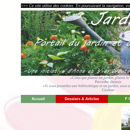
>>> Ce site utilise des cookies. En poursuivant la navigation, vou
«Celui qui plante un jardin, plante l
Proverbe chinois
«Si vous possédez une bibliothèque et un jardin, vous av
Cicéron
Accueil
Dossiers & Articles
F 