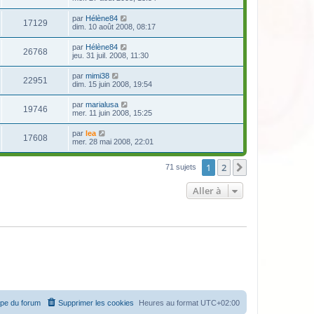
par
Hélène84
17129
dim. 10 août 2008, 08:17
par
Hélène84
26768
jeu. 31 juil. 2008, 11:30
par
mimi38
22951
dim. 15 juin 2008, 19:54
par
marialusa
19746
mer. 11 juin 2008, 15:25
par
lea
17608
mer. 28 mai 2008, 22:01
1
2
Suivante
71 sujets
Aller à
ipe du forum
Supprimer les cookies
Heures au format
UTC+02:00