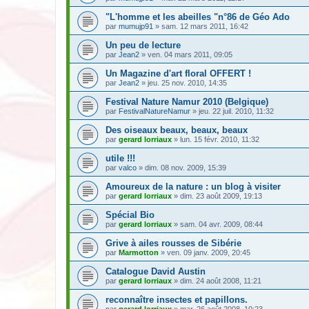
"L'homme et les abeilles "n°86 de Géo Ado
par
mumujp91
» sam. 12 mars 2011, 16:42
Un peu de lecture
par
Jean2
» ven. 04 mars 2011, 09:05
Un Magazine d'art floral OFFERT !
par
Jean2
» jeu. 25 nov. 2010, 14:35
Festival Nature Namur 2010 (Belgique)
par
FestivalNatureNamur
» jeu. 22 juil. 2010, 11:32
Des oiseaux beaux, beaux, beaux
par
gerard lorriaux
» lun. 15 févr. 2010, 11:32
utile !!!
par
valco
» dim. 08 nov. 2009, 15:39
Amoureux de la nature : un blog à visiter
par
gerard lorriaux
» dim. 23 août 2009, 19:13
Spécial Bio
par
gerard lorriaux
» sam. 04 avr. 2009, 08:44
Grive à ailes rousses de Sibérie
par
Marmotton
» ven. 09 janv. 2009, 20:45
Catalogue David Austin
par
gerard lorriaux
» dim. 24 août 2008, 11:21
reconnaître insectes et papillons.