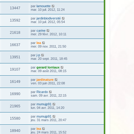
par
lamouette
13447
mar. 10 juil. 2012, 11:24
par
jardinbiodiversité
13592
mar. 10 juil. 2012, 05:54
par
carine
21618
mer. 29 févr. 2012, 10:11
par
lea
16637
mer. 09 nov. 2011, 21:50
par
j-p
13951
mar. 20 sept. 2011, 18:45
par
gerard lorriaux
19107
mar. 09 août 2011, 08:15
par
jardinature
16149
ven. 03 juin 2011, 22:08
par
Ricardo
16990
sam. 09 avr. 2011, 22:15
par
mumujp91
21965
lun. 04 avr. 2011, 14:20
par
mumujp91
15580
jeu. 31 mars 2011, 20:47
par
lea
18940
jeu. 24 mars 2011, 15:52