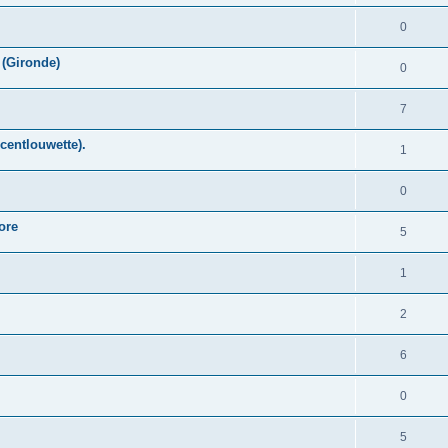
0
 (Gironde)
0
7
centlouwette).
1
0
ore
5
1
2
6
0
5