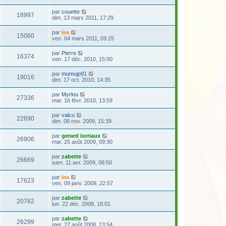
par
couette
18997
dim. 13 mars 2011, 17:29
par
lea
15060
ven. 04 mars 2011, 09:25
par
Pierre
16374
ven. 17 déc. 2010, 15:00
par
mumujp91
19016
dim. 17 oct. 2010, 14:35
par
Myrlou
27336
mar. 16 févr. 2010, 13:59
par
valco
22690
dim. 08 nov. 2009, 15:39
par
gerard lorriaux
26906
mar. 25 août 2009, 09:30
par
zabette
26669
sam. 11 avr. 2009, 08:50
par
lea
17623
ven. 09 janv. 2009, 22:57
par
zabette
20782
lun. 22 déc. 2008, 18:01
par
zabette
26299
mer. 27 août 2008, 13:54