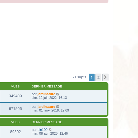
1
2
Suivante
71 sujets
VUES
DERNIER MESSAGE
par
jardinature
349409
dim. 12 juin 2022, 16:13
par
jardinature
671506
mar. 01 janv. 2019, 12:09
VUES
DERNIER MESSAGE
par
Lin109
89302
mar. 08 avr. 2025, 12:46