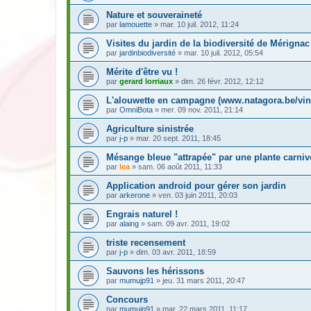
Nature et souveraineté
par
lamouette
» mar. 10 juil. 2012, 11:24
Visites du jardin de la biodiversité de Mérignac
par
jardinbiodiversité
» mar. 10 juil. 2012, 05:54
Mérite d'être vu !
par
gerard lorriaux
» dim. 26 févr. 2012, 12:12
L'alouwette en campagne (www.natagora.be/vin
par
OmniBota
» mer. 09 nov. 2011, 21:14
Agriculture sinistrée
par
j-p
» mar. 20 sept. 2011, 18:45
Mésange bleue "attrapée" par une plante carniv
par
lea
» sam. 06 août 2011, 11:33
Application android pour gérer son jardin
par
arkerone
» ven. 03 juin 2011, 20:03
Engrais naturel !
par
alaing
» sam. 09 avr. 2011, 19:02
triste recensement
par
j-p
» dim. 03 avr. 2011, 18:59
Sauvons les hérissons
par
mumujp91
» jeu. 31 mars 2011, 20:47
Concours
par
mumujp91
» mar. 22 mars 2011, 11:17