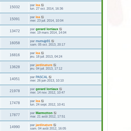
par
lea
15032
lun. 27 oct. 2014, 16:36
par
lea
15091
mer. 23 juil. 2014, 10:04
par
gerard lorriaux
13472
mer. 19 mars 2014, 14:04
par
mumujp91
16058
sam. 05 oct. 2013, 20:17
par
lea
16816
jeu. 18 juil. 2013, 04:24
par
jardinature
13628
jeu. 04 juil. 2013, 17:12
par
PASCAL
14051
mer. 26 juin 2013, 10:10
par
gerard lorriaux
21978
mer. 14 nov. 2012, 10:47
par
lea
17478
lun. 24 sept. 2012, 10:41
par
Marmotton
17877
mar. 21 août 2012, 17:51
par
jardinature
14990
sam. 04 août 2012, 16:05