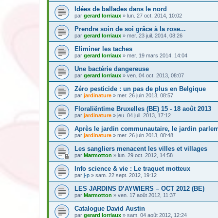
Idées de ballades dans le nord
par
gerard lorriaux
» lun. 27 oct. 2014, 10:02
Prendre soin de soi grâce à la rose...
par
gerard lorriaux
» mer. 23 juil. 2014, 08:26
Eliminer les taches
par
gerard lorriaux
» mer. 19 mars 2014, 14:04
Une bactérie dangereuse
par
gerard lorriaux
» ven. 04 oct. 2013, 08:07
Zéro pesticide : un pas de plus en Belgique
par
jardinature
» mer. 26 juin 2013, 08:57
Floraliëntime Bruxelles (BE) 15 - 18 août 2013
par
jardinature
» jeu. 04 juil. 2013, 17:12
Après le jardin communautaire, le jardin parlem
par
jardinature
» mer. 26 juin 2013, 08:48
Les sangliers menacent les villes et villages
par
Marmotton
» lun. 29 oct. 2012, 14:58
Info science & vie : Le traquet motteux
par
j-p
» sam. 22 sept. 2012, 19:12
LES JARDINS D’AYWIERS – OCT 2012 (BE)
par
Marmotton
» ven. 17 août 2012, 11:37
Catalogue David Austin
par
gerard lorriaux
» sam. 04 août 2012, 12:24