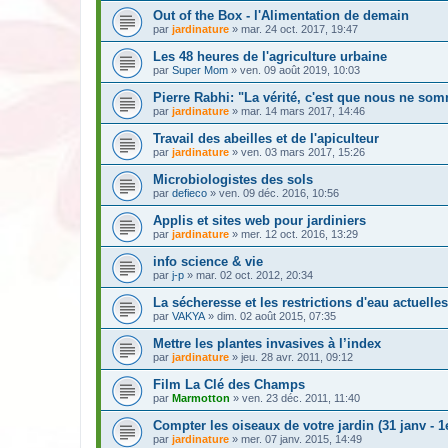
Out of the Box - l'Alimentation de demain
par
jardinature
» mar. 24 oct. 2017, 19:47
Les 48 heures de l'agriculture urbaine
par
Super Mom
» ven. 09 août 2019, 10:03
Pierre Rabhi: "La vérité, c'est que nous ne so
par
jardinature
» mar. 14 mars 2017, 14:46
Travail des abeilles et de l'apiculteur
par
jardinature
» ven. 03 mars 2017, 15:26
Microbiologistes des sols
par
defieco
» ven. 09 déc. 2016, 10:56
Applis et sites web pour jardiniers
par
jardinature
» mer. 12 oct. 2016, 13:29
info science & vie
par
j-p
» mar. 02 oct. 2012, 20:34
La sécheresse et les restrictions d'eau actuelles
par
VAKYA
» dim. 02 août 2015, 07:35
Mettre les plantes invasives à l’index
par
jardinature
» jeu. 28 avr. 2011, 09:12
Film La Clé des Champs
par
Marmotton
» ven. 23 déc. 2011, 11:40
Compter les oiseaux de votre jardin (31 janv - 1
par
jardinature
» mer. 07 janv. 2015, 14:49