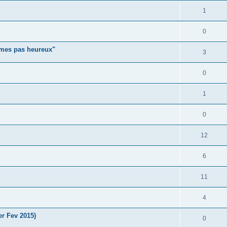
1
0
mmes pas heureux"
3
0
1
0
12
6
11
4
er Fev 2015)
0