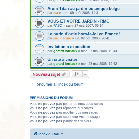
par
gerard lorriaux
» mar. 26 août 2008, 10:23
Arum Titan au jardin botanique belge
par
lea
» sam. 09 août 2008, 14:31
VOUS ET VOTRE JARDIN - RMC
par
PASO
» sam. 27 oct. 2007, 06:14
Le purin d'ortie hors-la-loi en France !!
par
jardinature
» lun. 02 oct. 2006, 20:41
Invitation à exposition
par
gerard lorriaux
» mar. 27 mai 2008, 19:44
Un site à visiter
par
gerard lorriaux
» mer. 28 mai 2008, 19:42
Nouveau sujet
Retourner à l’index du forum
PERMISSIONS DU FORUM
Vous
ne pouvez pas
poster de nouveaux sujets
Vous
ne pouvez pas
répondre aux sujets
Vous
ne pouvez pas
modifier vos messages
Vous
ne pouvez pas
supprimer vos messages
Vous
ne pouvez pas
joindre des fichiers
Index du forum