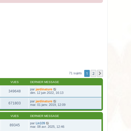
1
2
Suivante
71 sujets
VUES
DERNIER MESSAGE
par
jardinature
349648
dim. 12 juin 2022, 16:13
par
jardinature
671803
mar. 01 janv. 2019, 12:09
VUES
DERNIER MESSAGE
par
Lin109
89345
mar. 08 avr. 2025, 12:46