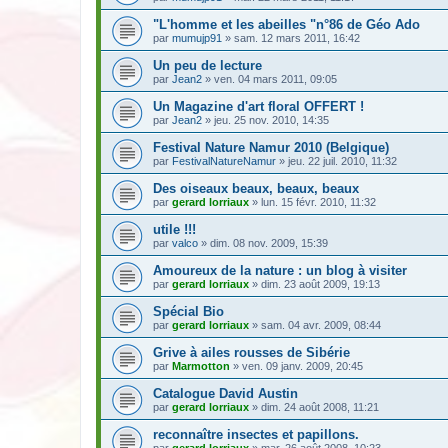
"L'homme et les abeilles "n°86 de Géo Ado
par
mumujp91
» sam. 12 mars 2011, 16:42
Un peu de lecture
par
Jean2
» ven. 04 mars 2011, 09:05
Un Magazine d'art floral OFFERT !
par
Jean2
» jeu. 25 nov. 2010, 14:35
Festival Nature Namur 2010 (Belgique)
par
FestivalNatureNamur
» jeu. 22 juil. 2010, 11:32
Des oiseaux beaux, beaux, beaux
par
gerard lorriaux
» lun. 15 févr. 2010, 11:32
utile !!!
par
valco
» dim. 08 nov. 2009, 15:39
Amoureux de la nature : un blog à visiter
par
gerard lorriaux
» dim. 23 août 2009, 19:13
Spécial Bio
par
gerard lorriaux
» sam. 04 avr. 2009, 08:44
Grive à ailes rousses de Sibérie
par
Marmotton
» ven. 09 janv. 2009, 20:45
Catalogue David Austin
par
gerard lorriaux
» dim. 24 août 2008, 11:21
reconnaître insectes et papillons.