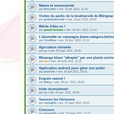
Nature et souveraineté
par
lamouette
» mar. 10 juil. 2012, 11:24
Visites du jardin de la biodiversité de Mérignac
par
jardinbiodiversité
» mar. 10 juil. 2012, 05:54
Mérite d'être vu !
par
gerard lorriaux
» dim. 26 févr. 2012, 12:12
L'alouwette en campagne (www.natagora.be/vin
par
OmniBota
» mer. 09 nov. 2011, 21:14
Agriculture sinistrée
par
j-p
» mar. 20 sept. 2011, 18:45
Mésange bleue "attrapée" par une plante carniv
par
lea
» sam. 06 août 2011, 11:33
Application android pour gérer son jardin
par
arkerone
» ven. 03 juin 2011, 20:03
Engrais naturel !
par
alaing
» sam. 09 avr. 2011, 19:02
triste recensement
par
j-p
» dim. 03 avr. 2011, 18:59
Sauvons les hérissons
par
mumujp91
» jeu. 31 mars 2011, 20:47
Concours
par
mumujp91
» mar. 22 mars 2011, 11:17