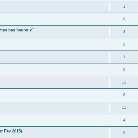
1
0
mmes pas heureux"
3
0
1
0
12
6
11
4
er Fev 2015)
0