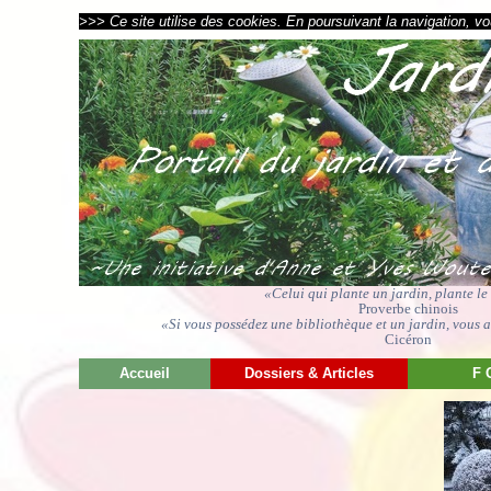
>>> Ce site utilise des cookies. En poursuivant la navigation, vou
«Celui qui plante un jardin, plante l
Proverbe chinois
«Si vous possédez une bibliothèque et un jardin, vous av
Cicéron
Accueil
Dossiers & Articles
F 