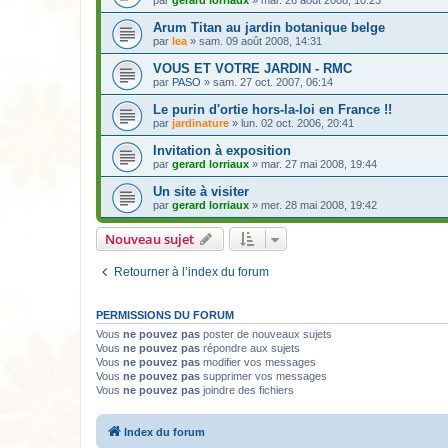
par
gerard lorriaux
» mar. 26 août 2008, 10:23
Arum Titan au jardin botanique belge
par
lea
» sam. 09 août 2008, 14:31
VOUS ET VOTRE JARDIN - RMC
par
PASO
» sam. 27 oct. 2007, 06:14
Le purin d'ortie hors-la-loi en France !!
par
jardinature
» lun. 02 oct. 2006, 20:41
Invitation à exposition
par
gerard lorriaux
» mar. 27 mai 2008, 19:44
Un site à visiter
par
gerard lorriaux
» mer. 28 mai 2008, 19:42
Nouveau sujet
Retourner à l’index du forum
PERMISSIONS DU FORUM
Vous
ne pouvez pas
poster de nouveaux sujets
Vous
ne pouvez pas
répondre aux sujets
Vous
ne pouvez pas
modifier vos messages
Vous
ne pouvez pas
supprimer vos messages
Vous
ne pouvez pas
joindre des fichiers
Index du forum