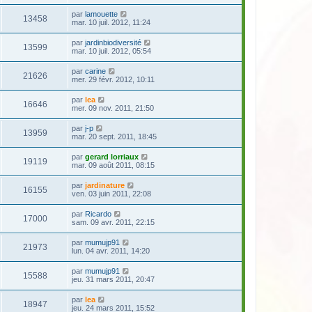
par
lamouette
13458
mar. 10 juil. 2012, 11:24
par
jardinbiodiversité
13599
mar. 10 juil. 2012, 05:54
par
carine
21626
mer. 29 févr. 2012, 10:11
par
lea
16646
mer. 09 nov. 2011, 21:50
par
j-p
13959
mar. 20 sept. 2011, 18:45
par
gerard lorriaux
19119
mar. 09 août 2011, 08:15
par
jardinature
16155
ven. 03 juin 2011, 22:08
par
Ricardo
17000
sam. 09 avr. 2011, 22:15
par
mumujp91
21973
lun. 04 avr. 2011, 14:20
par
mumujp91
15588
jeu. 31 mars 2011, 20:47
par
lea
18947
jeu. 24 mars 2011, 15:52