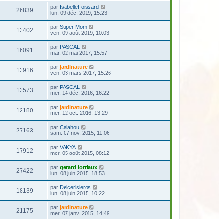
par
IsabelleFoissard
26839
lun. 09 déc. 2019, 15:23
par
Super Mom
13402
ven. 09 août 2019, 10:03
par
PASCAL
16091
mar. 02 mai 2017, 15:57
par
jardinature
13916
ven. 03 mars 2017, 15:26
par
PASCAL
13573
mer. 14 déc. 2016, 16:22
par
jardinature
12180
mer. 12 oct. 2016, 13:29
par
Calahou
27163
sam. 07 nov. 2015, 11:06
par
VAKYA
17912
mer. 05 août 2015, 08:12
par
gerard lorriaux
27422
lun. 08 juin 2015, 18:53
par
Delcerisieros
18139
lun. 08 juin 2015, 10:22
par
jardinature
21175
mer. 07 janv. 2015, 14:49