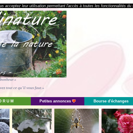
s acceptez leur utilisation permettant l'accès à toutes les fonctionnalités du 
e bonheur.»
ez tout ce qu’il vous faut.»
O R U M
Petites annonces
Bourse d'échanges