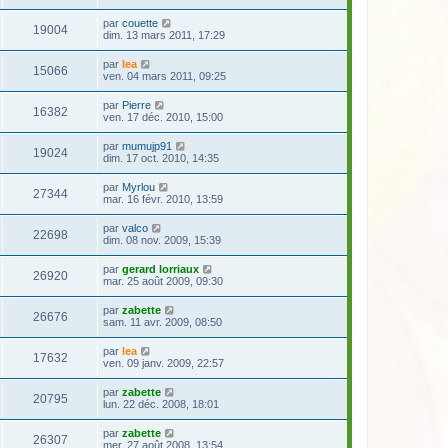
par
couette
19004
dim. 13 mars 2011, 17:29
par
lea
15066
ven. 04 mars 2011, 09:25
par
Pierre
16382
ven. 17 déc. 2010, 15:00
par
mumujp91
19024
dim. 17 oct. 2010, 14:35
par
Myrlou
27344
mar. 16 févr. 2010, 13:59
par
valco
22698
dim. 08 nov. 2009, 15:39
par
gerard lorriaux
26920
mar. 25 août 2009, 09:30
par
zabette
26676
sam. 11 avr. 2009, 08:50
par
lea
17632
ven. 09 janv. 2009, 22:57
par
zabette
20795
lun. 22 déc. 2008, 18:01
par
zabette
26307
mer. 27 août 2008, 13:54