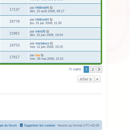
par
Hélène84
17137
dim. 10 août 2008, 08:17
par
Hélène84
26778
jeu. 31 juil. 2008, 11:30
par
mimi38
22961
dim. 15 juin 2008, 19:54
par
marialusa
19753
mer. 11 juin 2008, 15:25
par
lea
17617
mer. 28 mai 2008, 22:01
1
2
Suivante
71 sujets
Aller à
ipe du forum
Supprimer les cookies
Heures au format
UTC+02:00