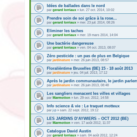
Idées de ballades dans le nord
par
gerard lorriaux
» lun. 27 oct. 2014, 10:02
Prendre soin de soi grâce à la rose...
par
gerard lorriaux
» mer. 23 juil. 2014, 08:26
Eliminer les taches
par
gerard lorriaux
» mer. 19 mars 2014, 14:04
Une bactérie dangereuse
par
gerard lorriaux
» ven. 04 oct. 2013, 08:07
Zéro pesticide : un pas de plus en Belgique
par
jardinature
» mer. 26 juin 2013, 08:57
Floraliëntime Bruxelles (BE) 15 - 18 août 2013
par
jardinature
» jeu. 04 juil. 2013, 17:12
Après le jardin communautaire, le jardin parlem
par
jardinature
» mer. 26 juin 2013, 08:48
Les sangliers menacent les villes et villages
par
Marmotton
» lun. 29 oct. 2012, 14:58
Info science & vie : Le traquet motteux
par
j-p
» sam. 22 sept. 2012, 19:12
LES JARDINS D’AYWIERS – OCT 2012 (BE)
par
Marmotton
» ven. 17 août 2012, 11:37
Catalogue David Austin
par
gerard lorriaux
» sam. 04 août 2012, 12:24