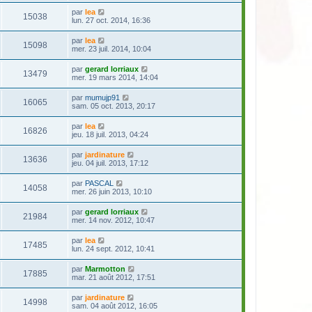
par
lea
15038
lun. 27 oct. 2014, 16:36
par
lea
15098
mer. 23 juil. 2014, 10:04
par
gerard lorriaux
13479
mer. 19 mars 2014, 14:04
par
mumujp91
16065
sam. 05 oct. 2013, 20:17
par
lea
16826
jeu. 18 juil. 2013, 04:24
par
jardinature
13636
jeu. 04 juil. 2013, 17:12
par
PASCAL
14058
mer. 26 juin 2013, 10:10
par
gerard lorriaux
21984
mer. 14 nov. 2012, 10:47
par
lea
17485
lun. 24 sept. 2012, 10:41
par
Marmotton
17885
mar. 21 août 2012, 17:51
par
jardinature
14998
sam. 04 août 2012, 16:05