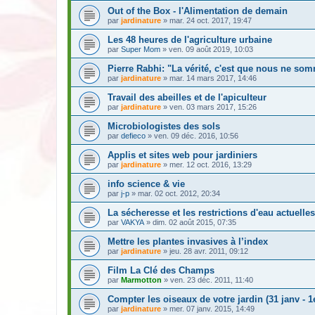
Out of the Box - l'Alimentation de demain
par
jardinature
» mar. 24 oct. 2017, 19:47
Les 48 heures de l'agriculture urbaine
par
Super Mom
» ven. 09 août 2019, 10:03
Pierre Rabhi: "La vérité, c'est que nous ne so
par
jardinature
» mar. 14 mars 2017, 14:46
Travail des abeilles et de l'apiculteur
par
jardinature
» ven. 03 mars 2017, 15:26
Microbiologistes des sols
par
defieco
» ven. 09 déc. 2016, 10:56
Applis et sites web pour jardiniers
par
jardinature
» mer. 12 oct. 2016, 13:29
info science & vie
par
j-p
» mar. 02 oct. 2012, 20:34
La sécheresse et les restrictions d'eau actuelles
par
VAKYA
» dim. 02 août 2015, 07:35
Mettre les plantes invasives à l’index
par
jardinature
» jeu. 28 avr. 2011, 09:12
Film La Clé des Champs
par
Marmotton
» ven. 23 déc. 2011, 11:40
Compter les oiseaux de votre jardin (31 janv - 1
par
jardinature
» mer. 07 janv. 2015, 14:49