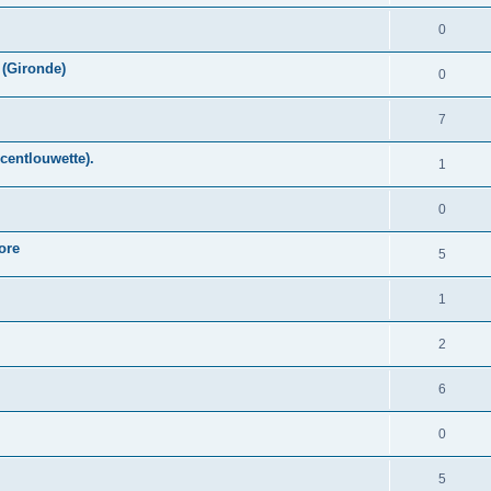
0
 (Gironde)
0
7
centlouwette).
1
0
ore
5
1
2
6
0
5