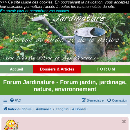
>>> Ce site utilise des cookies. En poursuivant la navigation, vous acceptez
leur utilisation permettant l'accès à toutes les fonctionnalités du site.
En savoir plus et paramétrer vos cookies
Accueil
Dossiers & Articles
F O R U M
Forum Jardinature - Forum jardin, jardinage,
nature, environnement
FAQ
S’enregistrer
Connexion
Index du forum
Ambiance
Feng Shui & Bonsaï