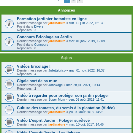
Annonces
Formation jardinier botaniste en ligne
Dernier message par
jardinature
«
dim. 12 juin 2022, 16:13
Posté dans
Divers
Réponses :
3
Concours Bricolage au Jardin
Dernier message par
jardinature
«
mar. 01 janv. 2019, 12:09
Posté dans
Concours
Réponses :
8
Sujets
Vidéos bricolage !
Dernier message par
Juliettebrico
«
mar. 01 nov. 2022, 16:37
Réponses :
4
Cigale sort de sa mue
Dernier message par
Johokage
«
mer. 28 juil. 2021, 10:14
Réponses :
2
Vidéo à regarder pour protéger son jardin potager
Dernier message par
Super Mom
«
ven. 09 août 2019, 11:41
Culture des tomates, du semis à la plantation (Vidéo)
Dernier message par
jardinature
«
jeu. 09 août 2018, 14:23
Vidéo L'esprit Jardin : Potager surélevé
Dernier message par
jardinature
«
mar. 10 oct. 2017, 14:46
Vidéo L'esprit Jardin : Les lichens