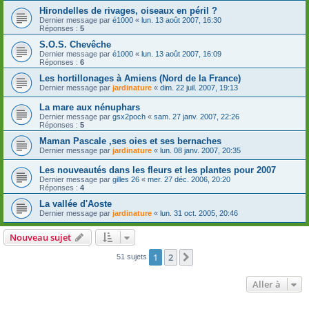
Hirondelles de rivages, oiseaux en péril ?
Dernier message par
é1000
«
lun. 13 août 2007, 16:30
Réponses :
5
S.O.S. Chevêche
Dernier message par
é1000
«
lun. 13 août 2007, 16:09
Réponses :
6
Les hortillonages à Amiens (Nord de la France)
Dernier message par
jardinature
«
dim. 22 juil. 2007, 19:13
La mare aux nénuphars
Dernier message par
gsx2poch
«
sam. 27 janv. 2007, 22:26
Réponses :
5
Maman Pascale ,ses oies et ses bernaches
Dernier message par
jardinature
«
lun. 08 janv. 2007, 20:35
Les nouveautés dans les fleurs et les plantes pour 2007
Dernier message par
gilles 26
«
mer. 27 déc. 2006, 20:20
Réponses :
4
La vallée d'Aoste
Dernier message par
jardinature
«
lun. 31 oct. 2005, 20:46
Nouveau sujet
1
2
Suivante
51 sujets
Aller à