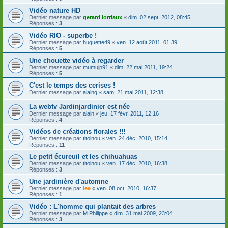
Vidéo nature HD
Dernier message par
gerard lorriaux
«
dim. 02 sept. 2012, 08:45
Réponses :
3
Vidéo RIO - superbe !
Dernier message par
huguette49
«
ven. 12 août 2011, 01:39
Réponses :
5
Une chouette vidéo à regarder
Dernier message par
mumujp91
«
dim. 22 mai 2011, 19:24
Réponses :
5
C'est le temps des cerises !
Dernier message par
alaing
«
sam. 21 mai 2011, 12:38
La webtv Jardinjardinier est née
Dernier message par
alain
«
jeu. 17 févr. 2011, 12:16
Réponses :
4
Vidéos de créations florales !!!
Dernier message par
titoinou
«
ven. 24 déc. 2010, 15:14
Réponses :
11
Le petit écureuil et les chihuahuas
Dernier message par
titoinou
«
ven. 17 déc. 2010, 16:38
Réponses :
3
Une jardinière d'automne
Dernier message par
lea
«
ven. 08 oct. 2010, 16:37
Réponses :
1
Vidéo : L'homme qui plantait des arbres
Dernier message par
M.Philippe
«
dim. 31 mai 2009, 23:04
Réponses :
3