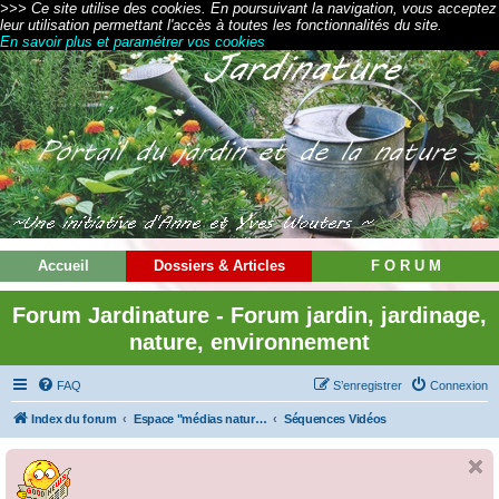
>>> Ce site utilise des cookies. En poursuivant la navigation, vous acceptez
leur utilisation permettant l'accès à toutes les fonctionnalités du site.
En savoir plus et paramétrer vos cookies
Accueil
Dossiers & Articles
F O R U M
Forum Jardinature - Forum jardin, jardinage,
nature, environnement
FAQ
S’enregistrer
Connexion
Index du forum
Espace "médias nature" (journaux, TV, radio)
Séquences Vidéos