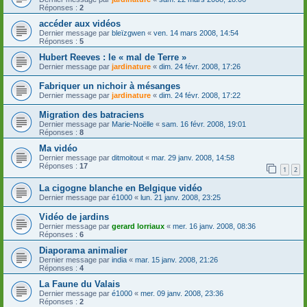
Réponses :
2
accéder aux vidéos
Dernier message par
bleïzgwen
«
ven. 14 mars 2008, 14:54
Réponses :
5
Hubert Reeves : le « mal de Terre »
Dernier message par
jardinature
«
dim. 24 févr. 2008, 17:26
Fabriquer un nichoir à mésanges
Dernier message par
jardinature
«
dim. 24 févr. 2008, 17:22
Migration des batraciens
Dernier message par
Marie-Noëlle
«
sam. 16 févr. 2008, 19:01
Réponses :
8
Ma vidéo
Dernier message par
ditmoitout
«
mar. 29 janv. 2008, 14:58
Réponses :
17
1
2
La cigogne blanche en Belgique vidéo
Dernier message par
é1000
«
lun. 21 janv. 2008, 23:25
Vidéo de jardins
Dernier message par
gerard lorriaux
«
mer. 16 janv. 2008, 08:36
Réponses :
6
Diaporama animalier
Dernier message par
india
«
mar. 15 janv. 2008, 21:26
Réponses :
4
La Faune du Valais
Dernier message par
é1000
«
mer. 09 janv. 2008, 23:36
Réponses :
2