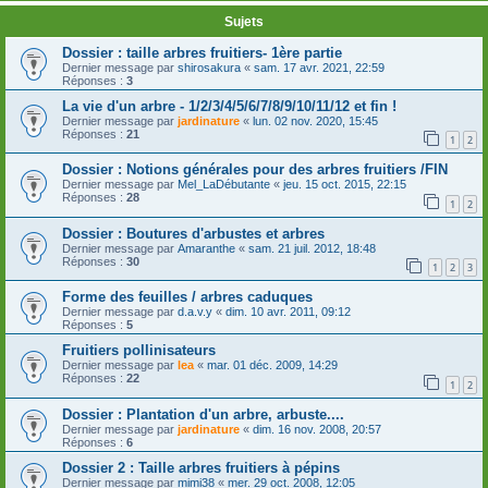
Sujets
Dossier : taille arbres fruitiers- 1ère partie
Dernier message par
shirosakura
«
sam. 17 avr. 2021, 22:59
Réponses :
3
La vie d'un arbre - 1/2/3/4/5/6/7/8/9/10/11/12 et fin !
Dernier message par
jardinature
«
lun. 02 nov. 2020, 15:45
Réponses :
21
1
2
Dossier : Notions générales pour des arbres fruitiers /FIN
Dernier message par
Mel_LaDébutante
«
jeu. 15 oct. 2015, 22:15
Réponses :
28
1
2
Dossier : Boutures d'arbustes et arbres
Dernier message par
Amaranthe
«
sam. 21 juil. 2012, 18:48
Réponses :
30
1
2
3
Forme des feuilles / arbres caduques
Dernier message par
d.a.v.y
«
dim. 10 avr. 2011, 09:12
Réponses :
5
Fruitiers pollinisateurs
Dernier message par
lea
«
mar. 01 déc. 2009, 14:29
Réponses :
22
1
2
Dossier : Plantation d'un arbre, arbuste....
Dernier message par
jardinature
«
dim. 16 nov. 2008, 20:57
Réponses :
6
Dossier 2 : Taille arbres fruitiers à pépins
Dernier message par
mimi38
«
mer. 29 oct. 2008, 12:05