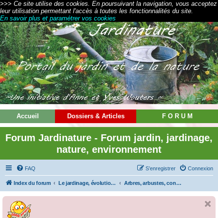
>>> Ce site utilise des cookies. En poursuivant la navigation, vous acceptez
leur utilisation permettant l'accès à toutes les fonctionnalités du site.
En savoir plus et paramétrer vos cookies
Accueil
Dossiers & Articles
F O R U M
Forum Jardinature - Forum jardin, jardinage,
nature, environnement
FAQ
S’enregistrer
Connexion
Index du forum
Le jardinage, évolution de nos jardins
Arbres, arbustes, conifères et fruitiers