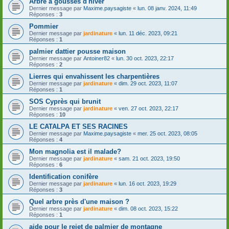
Arbre à gousses d'hiver
Dernier message par
Maxime.paysagiste
«
lun. 08 janv. 2024, 11:49
Réponses :
3
Pommier
Dernier message par
jardinature
«
lun. 11 déc. 2023, 09:21
Réponses :
1
palmier dattier pousse maison
Dernier message par
Antoiner82
«
lun. 30 oct. 2023, 22:17
Réponses :
2
Lierres qui envahissent les charpentières
Dernier message par
jardinature
«
dim. 29 oct. 2023, 11:07
Réponses :
1
SOS Cyprès qui brunit
Dernier message par
jardinature
«
ven. 27 oct. 2023, 22:17
Réponses :
10
LE CATALPA ET SES RACINES
Dernier message par
Maxime.paysagiste
«
mer. 25 oct. 2023, 08:05
Réponses :
4
Mon magnolia est il malade?
Dernier message par
jardinature
«
sam. 21 oct. 2023, 19:50
Réponses :
6
Identification conifère
Dernier message par
jardinature
«
lun. 16 oct. 2023, 19:29
Réponses :
3
Quel arbre près d'une maison ?
Dernier message par
jardinature
«
dim. 08 oct. 2023, 15:22
Réponses :
1
aide pour le rejet de palmier de montagne