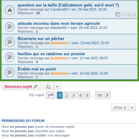
question sur la taille (Callistemon gelé, est-il mort ?)
Dernier message par
Carolune83
«
lun. 29 mai 2023, 19:30
Réponses :
39
1
2
3
arbuste inconnu dans mon terrain agricole
Dernier message par
Antoiner82
«
sam. 20 mai 2023, 21:01
Réponses :
2
Bizarrerie sur un pêcher
Dernier message par
jardinature
«
sam. 13 mai 2023, 20:43
Réponses :
1
feuilles qui se ratatines sur prunier
Dernier message par
jardinature
«
ven. 12 mai 2023, 09:57
Réponses :
9
Érable mal en point
Dernier message par
jardinature
«
mer. 10 mai 2023, 11:04
Réponses :
1
Nouveau sujet
Page
1
sur
19
1
2
3
4
5
19
Suivante
932 sujets
…
Aller à
PERMISSIONS DU FORUM
Vous
ne pouvez pas
poster de nouveaux sujets
Vous
ne pouvez pas
répondre aux sujets
Vous
ne pouvez pas
modifier vos messages