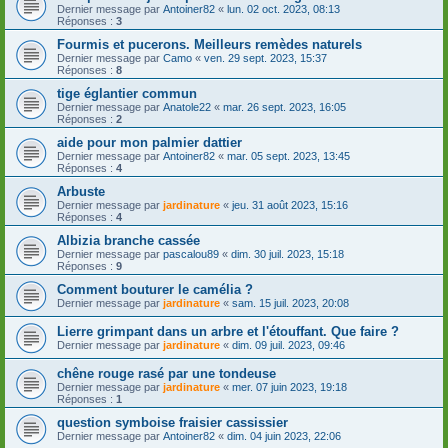
Dernier message par
Antoiner82
«
lun. 02 oct. 2023, 08:13
Réponses :
3
Fourmis et pucerons. Meilleurs remèdes naturels
Dernier message par
Camo
«
ven. 29 sept. 2023, 15:37
Réponses :
8
tige églantier commun
Dernier message par
Anatole22
«
mar. 26 sept. 2023, 16:05
Réponses :
2
aide pour mon palmier dattier
Dernier message par
Antoiner82
«
mar. 05 sept. 2023, 13:45
Réponses :
4
Arbuste
Dernier message par
jardinature
«
jeu. 31 août 2023, 15:16
Réponses :
4
Albizia branche cassée
Dernier message par
pascalou89
«
dim. 30 juil. 2023, 15:18
Réponses :
9
Comment bouturer le camélia ?
Dernier message par
jardinature
«
sam. 15 juil. 2023, 20:08
Lierre grimpant dans un arbre et l'étouffant. Que faire ?
Dernier message par
jardinature
«
dim. 09 juil. 2023, 09:46
chêne rouge rasé par une tondeuse
Dernier message par
jardinature
«
mer. 07 juin 2023, 19:18
Réponses :
1
question symboise fraisier cassissier
Dernier message par
Antoiner82
«
dim. 04 juin 2023, 22:06