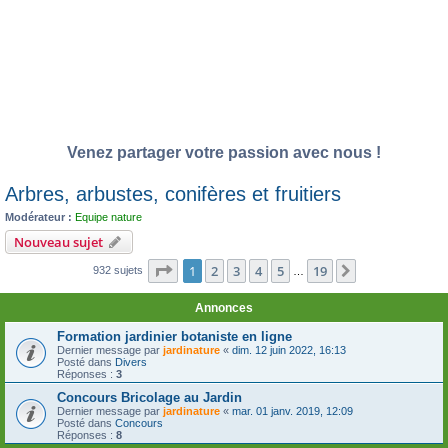
Venez partager votre passion avec nous !
Arbres, arbustes, conifères et fruitiers
Modérateur :
Equipe nature
Nouveau sujet
Page
1
sur
19
1
2
3
4
5
19
Suivante
932 sujets
…
Annonces
Formation jardinier botaniste en ligne
Dernier message par
jardinature
«
dim. 12 juin 2022, 16:13
Posté dans
Divers
Réponses :
3
Concours Bricolage au Jardin
Dernier message par
jardinature
«
mar. 01 janv. 2019, 12:09
Posté dans
Concours
Réponses :
8