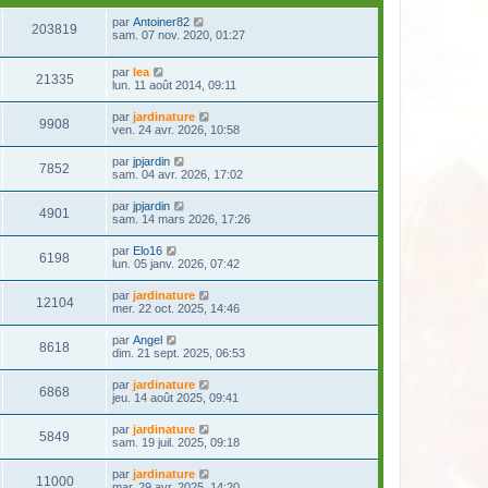
par
Antoiner82
203819
sam. 07 nov. 2020, 01:27
par
lea
21335
lun. 11 août 2014, 09:11
par
jardinature
9908
ven. 24 avr. 2026, 10:58
par
jpjardin
7852
sam. 04 avr. 2026, 17:02
par
jpjardin
4901
sam. 14 mars 2026, 17:26
par
Elo16
6198
lun. 05 janv. 2026, 07:42
par
jardinature
12104
mer. 22 oct. 2025, 14:46
par
Angel
8618
dim. 21 sept. 2025, 06:53
par
jardinature
6868
jeu. 14 août 2025, 09:41
par
jardinature
5849
sam. 19 juil. 2025, 09:18
par
jardinature
11000
mar. 29 avr. 2025, 14:20