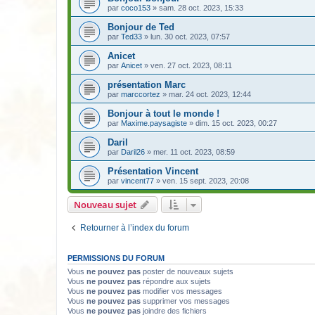
par
coco153
» sam. 28 oct. 2023, 15:33
Bonjour de Ted
par
Ted33
» lun. 30 oct. 2023, 07:57
Anicet
par
Anicet
» ven. 27 oct. 2023, 08:11
présentation Marc
par
marccortez
» mar. 24 oct. 2023, 12:44
Bonjour à tout le monde !
par
Maxime.paysagiste
» dim. 15 oct. 2023, 00:27
Daril
par
Daril26
» mer. 11 oct. 2023, 08:59
Présentation Vincent
par
vincent77
» ven. 15 sept. 2023, 20:08
Nouveau sujet
Retourner à l’index du forum
PERMISSIONS DU FORUM
Vous
ne pouvez pas
poster de nouveaux sujets
Vous
ne pouvez pas
répondre aux sujets
Vous
ne pouvez pas
modifier vos messages
Vous
ne pouvez pas
supprimer vos messages
Vous
ne pouvez pas
joindre des fichiers