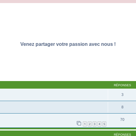
Venez partager votre passion avec nous !
RÉPONSES
3
8
70
1
2
3
4
5
RÉPONSES