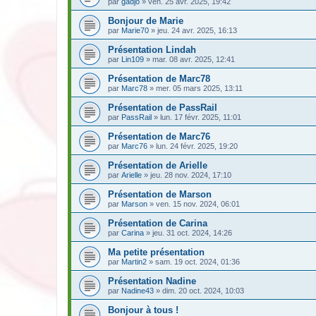
par
gadjo
» ven. 25 avr. 2025, 19:42
Bonjour de Marie
par
Marie70
» jeu. 24 avr. 2025, 16:13
Présentation Lindah
par
Lin109
» mar. 08 avr. 2025, 12:41
Présentation de Marc78
par
Marc78
» mer. 05 mars 2025, 13:11
Présentation de PassRail
par
PassRail
» lun. 17 févr. 2025, 11:01
Présentation de Marc76
par
Marc76
» lun. 24 févr. 2025, 19:20
Présentation de Arielle
par
Arielle
» jeu. 28 nov. 2024, 17:10
Présentation de Marson
par
Marson
» ven. 15 nov. 2024, 06:01
Présentation de Carina
par
Carina
» jeu. 31 oct. 2024, 14:26
Ma petite présentation
par
Martin2
» sam. 19 oct. 2024, 01:36
Présentation Nadine
par
Nadine43
» dim. 20 oct. 2024, 10:03
Bonjour à tous !