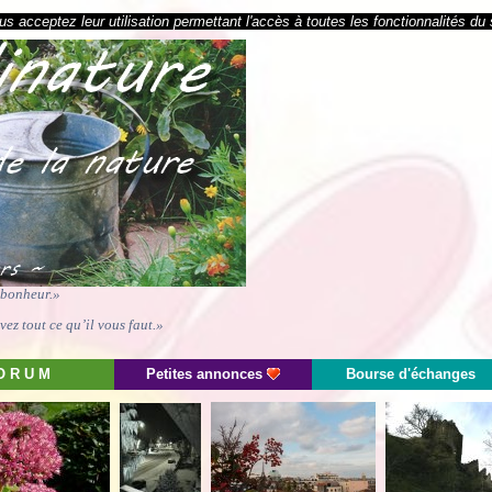
s acceptez leur utilisation permettant l'accès à toutes les fonctionnalités du 
e bonheur.»
ez tout ce qu’il vous faut.»
O R U M
Petites annonces
Bourse d'échanges