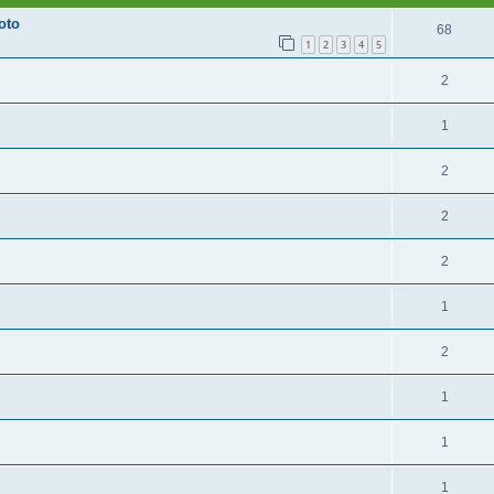
oto
68
1
2
3
4
5
2
1
2
2
2
1
2
1
1
1