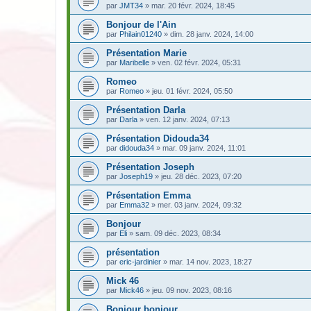
par
JMT34
» mar. 20 févr. 2024, 18:45
Bonjour de l'Ain
par
Philain01240
» dim. 28 janv. 2024, 14:00
Présentation Marie
par
Maribelle
» ven. 02 févr. 2024, 05:31
Romeo
par
Romeo
» jeu. 01 févr. 2024, 05:50
Présentation Darla
par
Darla
» ven. 12 janv. 2024, 07:13
Présentation Didouda34
par
didouda34
» mar. 09 janv. 2024, 11:01
Présentation Joseph
par
Joseph19
» jeu. 28 déc. 2023, 07:20
Présentation Emma
par
Emma32
» mer. 03 janv. 2024, 09:32
Bonjour
par
Eli
» sam. 09 déc. 2023, 08:34
présentation
par
eric-jardinier
» mar. 14 nov. 2023, 18:27
Mick 46
par
Mick46
» jeu. 09 nov. 2023, 08:16
Bonjour bonjour