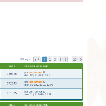
Page
1
sur
20
1
2
3
4
5
20
Suivante
986 sujets
…
VUES
DERNIER MESSAGE
par
jardinature
349826
dim. 12 juin 2022, 16:13
par
jardinature
672043
mar. 01 janv. 2019, 12:09
par
LISA du Var
151595
ven. 11 juin 2010, 12:29
VUES
DERNIER MESSAGE