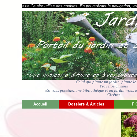
>>> Ce site utilise des cookies. En poursuivant la navigation, vou
«Celui qui plante un jardin, plante l
Proverbe chinois
«Si vous possédez une bibliothèque et un jardin, vous av
Cicéron
Accueil
Dossiers & Articles
F 