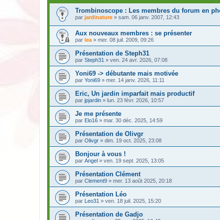
Trombinoscope : Les membres du forum en ph
par
jardinature
» sam. 06 janv. 2007, 12:43
Aux nouveaux membres : se présenter
par
lea
» mer. 08 juil. 2009, 09:26
Présentation de Steph31
par
Steph31
» ven. 24 avr. 2026, 07:08
Yoni69 -> débutante mais motivée
par
Yoni69
» mer. 14 janv. 2026, 11:11
Eric, Un jardin imparfait mais productif
par
jpjardin
» lun. 23 févr. 2026, 10:57
Je me présente
par
Elo16
» mar. 30 déc. 2025, 14:59
Présentation de Olivgr
par
Olivgr
» dim. 19 oct. 2025, 23:08
Bonjour à vous !
par
Angel
» ven. 19 sept. 2025, 13:05
Présentation Clément
par
Clement9
» mer. 13 août 2025, 20:18
Présentation Léo
par
Leo31
» ven. 18 juil. 2025, 15:20
Présentation de Gadjo