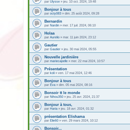
par
Ulysse
» jeu. 10 oct. 2024, 19:48
Bonjour à tous
par
octy083
» dim. 25 août 2024, 09:28
Bernardin
par
Nardin
» mer. 17 juil. 2024, 06:10
Holaa
par
Aurelio
» mar. 11 juin 2024, 23:12
Gautier
par
Gautier
» jeu. 30 mai 2024, 05:55
Nouvelle jardinière
par
mariecapelle
» mer. 22 mai 2024, 10:57
Présentation
par
koli
» ven. 17 mai 2024, 12:46
Bonjour à tous
par
Eva
» dim. 05 mai 2024, 08:16
Bonsoir tt le monde
par
Nihou350
» jeu. 25 avr. 2024, 21:37
Bonjour à tous,
par
Haria
» jeu. 18 avr. 2024, 01:32
présentation Elishama
par
Elie60
» ven. 29 mars 2024, 10:12
Bonsoir...