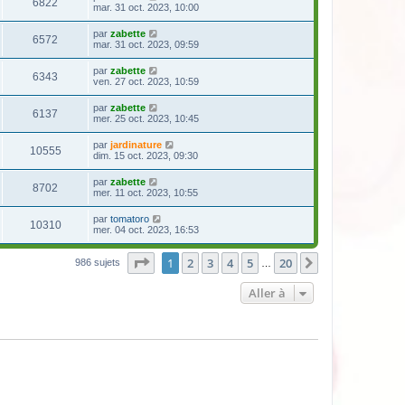
6822
mar. 31 oct. 2023, 10:00
par
zabette
6572
mar. 31 oct. 2023, 09:59
par
zabette
6343
ven. 27 oct. 2023, 10:59
par
zabette
6137
mer. 25 oct. 2023, 10:45
par
jardinature
10555
dim. 15 oct. 2023, 09:30
par
zabette
8702
mer. 11 oct. 2023, 10:55
par
tomatoro
10310
mer. 04 oct. 2023, 16:53
Page
1
sur
20
1
2
3
4
5
20
Suivante
986 sujets
…
Aller à