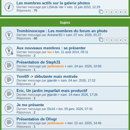
Les membres actifs sur la galerie photos
Dernier message par
LISA du Var
«
ven. 11 juin 2010, 12:29
Réponses :
70
1
2
3
4
5
Sujets
Trombinoscope : Les membres du forum en photo
Dernier message par
Antoiner82
«
sam. 07 nov. 2020, 01:27
Réponses :
68
1
2
3
4
5
Aux nouveaux membres : se présenter
Dernier message par
lea
«
lun. 11 août 2014, 09:11
Réponses :
2
Présentation de Steph31
Dernier message par
jardinature
«
ven. 24 avr. 2026, 10:58
Réponses :
1
Yoni69 -> débutante mais motivée
Dernier message par
jpjardin
«
sam. 04 avr. 2026, 17:02
Réponses :
2
Eric, Un jardin imparfait mais productif
Dernier message par
jpjardin
«
sam. 14 mars 2026, 17:26
Réponses :
2
Je me présente
Dernier message par
Elo16
«
lun. 05 janv. 2026, 07:42
Réponses :
2
Présentation de Olivgr
Dernier message par
jardinature
«
mer. 22 oct. 2025, 14:46
Réponses :
1