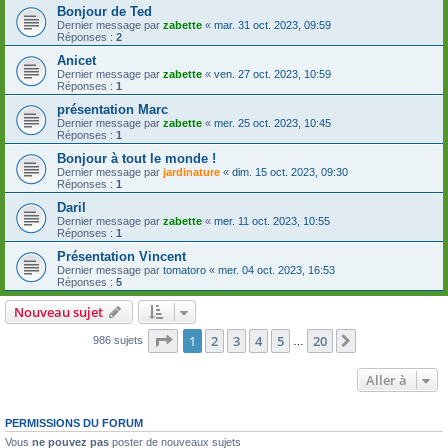
Bonjour de Ted
Dernier message par
zabette
«
mar. 31 oct. 2023, 09:59
Réponses :
2
Anicet
Dernier message par
zabette
«
ven. 27 oct. 2023, 10:59
Réponses :
1
présentation Marc
Dernier message par
zabette
«
mer. 25 oct. 2023, 10:45
Réponses :
1
Bonjour à tout le monde !
Dernier message par
jardinature
«
dim. 15 oct. 2023, 09:30
Réponses :
1
Daril
Dernier message par
zabette
«
mer. 11 oct. 2023, 10:55
Réponses :
1
Présentation Vincent
Dernier message par
tomatoro
«
mer. 04 oct. 2023, 16:53
Réponses :
5
Nouveau sujet
Page
1
sur
20
1
2
3
4
5
20
Suivante
986 sujets
…
Aller à
PERMISSIONS DU FORUM
Vous
ne pouvez pas
poster de nouveaux sujets