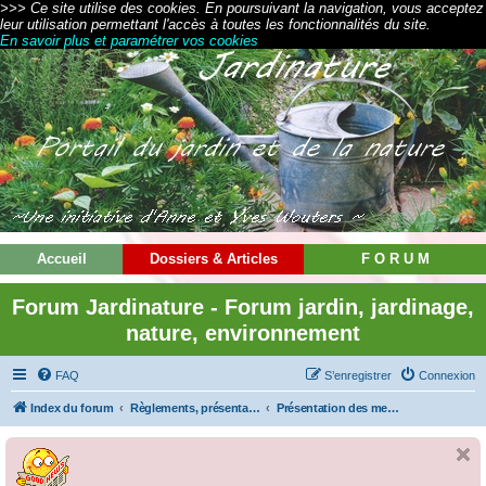
>>> Ce site utilise des cookies. En poursuivant la navigation, vous acceptez
leur utilisation permettant l'accès à toutes les fonctionnalités du site.
En savoir plus et paramétrer vos cookies
Accueil
Dossiers & Articles
F O R U M
Forum Jardinature - Forum jardin, jardinage,
nature, environnement
FAQ
S’enregistrer
Connexion
Index du forum
Règlements, présentations et modes d'emploi
Présentation des membres