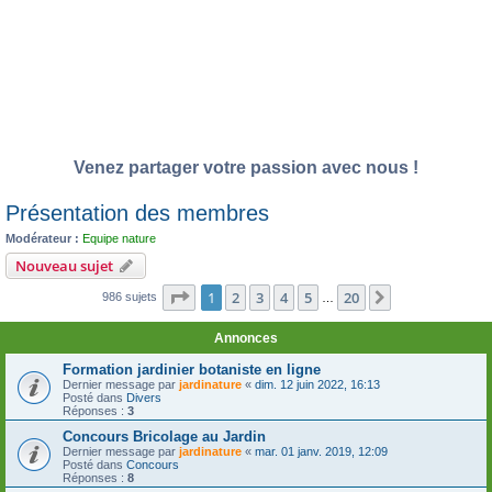
Venez partager votre passion avec nous !
Présentation des membres
Modérateur :
Equipe nature
Nouveau sujet
Page
1
sur
20
1
2
3
4
5
20
Suivante
986 sujets
…
Annonces
Formation jardinier botaniste en ligne
Dernier message par
jardinature
«
dim. 12 juin 2022, 16:13
Posté dans
Divers
Réponses :
3
Concours Bricolage au Jardin
Dernier message par
jardinature
«
mar. 01 janv. 2019, 12:09
Posté dans
Concours
Réponses :
8