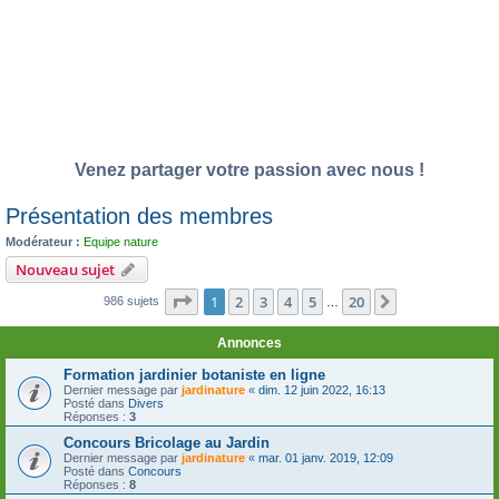
Venez partager votre passion avec nous !
Présentation des membres
Modérateur :
Equipe nature
Nouveau sujet
Page
1
sur
20
1
2
3
4
5
20
Suivante
986 sujets
…
Annonces
Formation jardinier botaniste en ligne
Dernier message par
jardinature
«
dim. 12 juin 2022, 16:13
Posté dans
Divers
Réponses :
3
Concours Bricolage au Jardin
Dernier message par
jardinature
«
mar. 01 janv. 2019, 12:09
Posté dans
Concours
Réponses :
8