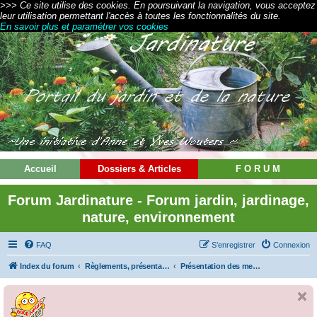
>>> Ce site utilise des cookies. En poursuivant la navigation, vous acceptez
leur utilisation permettant l'accès à toutes les fonctionnalités du site.
En savoir plus et paramétrer vos cookies
Accueil
Dossiers & Articles
F O R U M
Forum Jardinature - Forum jardin, jardinage,
nature, environnement
FAQ
S’enregistrer
Connexion
Index du forum
Règlements, présentations et modes d'emploi
Présentation des membres