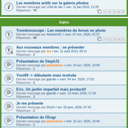
Les membres actifs sur la galerie photos
Dernier message par
LISA du Var
«
ven. 11 juin 2010, 12:29
Réponses :
70
1
2
3
4
5
Sujets
Trombinoscope : Les membres du forum en photo
Dernier message par
Antoiner82
«
sam. 07 nov. 2020, 01:27
Réponses :
68
1
2
3
4
5
Aux nouveaux membres : se présenter
Dernier message par
lea
«
lun. 11 août 2014, 09:11
Réponses :
2
Présentation de Steph31
Dernier message par
jardinature
«
ven. 24 avr. 2026, 10:58
Réponses :
1
Yoni69 -> débutante mais motivée
Dernier message par
jpjardin
«
sam. 04 avr. 2026, 17:02
Réponses :
2
Eric, Un jardin imparfait mais productif
Dernier message par
jpjardin
«
sam. 14 mars 2026, 17:26
Réponses :
2
Je me présente
Dernier message par
Elo16
«
lun. 05 janv. 2026, 07:42
Réponses :
2
Présentation de Olivgr
Dernier message par
jardinature
«
mer. 22 oct. 2025, 14:46
Réponses :
1