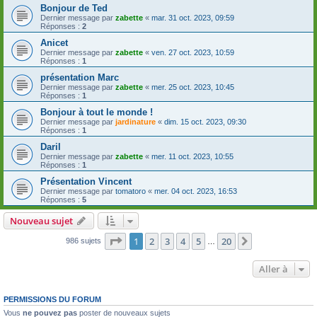
Bonjour de Ted
Dernier message par
zabette
«
mar. 31 oct. 2023, 09:59
Réponses :
2
Anicet
Dernier message par
zabette
«
ven. 27 oct. 2023, 10:59
Réponses :
1
présentation Marc
Dernier message par
zabette
«
mer. 25 oct. 2023, 10:45
Réponses :
1
Bonjour à tout le monde !
Dernier message par
jardinature
«
dim. 15 oct. 2023, 09:30
Réponses :
1
Daril
Dernier message par
zabette
«
mer. 11 oct. 2023, 10:55
Réponses :
1
Présentation Vincent
Dernier message par
tomatoro
«
mer. 04 oct. 2023, 16:53
Réponses :
5
Nouveau sujet
Page
1
sur
20
1
2
3
4
5
20
Suivante
986 sujets
…
Aller à
PERMISSIONS DU FORUM
Vous
ne pouvez pas
poster de nouveaux sujets