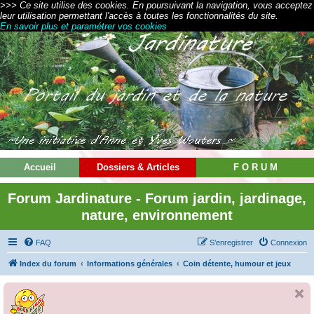
>>> Ce site utilise des cookies. En poursuivant la navigation, vous acceptez
leur utilisation permettant l'accès à toutes les fonctionnalités du site.
En savoir plus et paramétrer vos cookies
Accueil
Dossiers & Articles
F O R U M
Forum Jardinature - Forum jardin, jardinage,
nature, environnement
FAQ
S’enregistrer
Connexion
Index du forum
Informations générales
Coin détente, humour et jeux