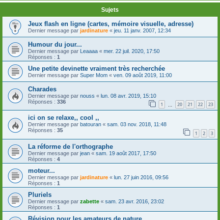
Sujets
Jeux flash en ligne (cartes, mémoire visuelle, adresse)
Dernier message par
jardinature
«
jeu. 11 janv. 2007, 12:34
Humour du jour...
Dernier message par
Leaaaa
«
mer. 22 juil. 2020, 17:50
Réponses :
1
Une petite devinette vraiment très recherchée
Dernier message par
Super Mom
«
ven. 09 août 2019, 11:00
Charades
Dernier message par
nouss
«
lun. 08 avr. 2019, 15:10
Réponses :
336
1
20
21
22
23
…
ici on se relaxe,, cool ,,
Dernier message par
batouran
«
sam. 03 nov. 2018, 11:48
Réponses :
35
1
2
3
La réforme de l'orthographe
Dernier message par
jean
«
sam. 19 août 2017, 17:50
Réponses :
4
moteur...
Dernier message par
jardinature
«
lun. 27 juin 2016, 09:56
Réponses :
1
Pluriels
Dernier message par
zabette
«
sam. 23 avr. 2016, 23:02
Réponses :
1
Révision pour les amateurs de nature.