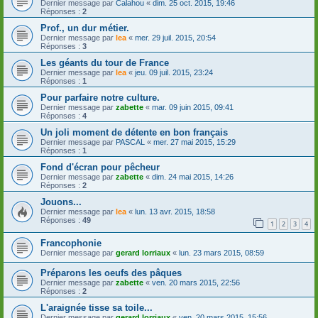
Dernier message par
Calahou
«
dim. 25 oct. 2015, 19:46
Réponses :
2
Prof., un dur métier.
Dernier message par
lea
«
mer. 29 juil. 2015, 20:54
Réponses :
3
Les géants du tour de France
Dernier message par
lea
«
jeu. 09 juil. 2015, 23:24
Réponses :
1
Pour parfaire notre culture.
Dernier message par
zabette
«
mar. 09 juin 2015, 09:41
Réponses :
4
Un joli moment de détente en bon français
Dernier message par
PASCAL
«
mer. 27 mai 2015, 15:29
Réponses :
1
Fond d'écran pour pêcheur
Dernier message par
zabette
«
dim. 24 mai 2015, 14:26
Réponses :
2
Jouons...
Dernier message par
lea
«
lun. 13 avr. 2015, 18:58
Réponses :
49
1
2
3
4
Francophonie
Dernier message par
gerard lorriaux
«
lun. 23 mars 2015, 08:59
Préparons les oeufs des pâques
Dernier message par
zabette
«
ven. 20 mars 2015, 22:56
Réponses :
2
L'araignée tisse sa toile...
Dernier message par
gerard lorriaux
«
ven. 20 mars 2015, 15:56