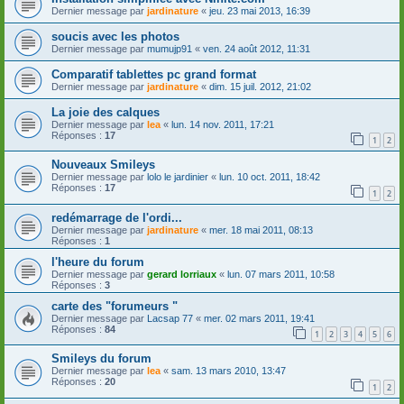
Dernier message par
jardinature
«
jeu. 23 mai 2013, 16:39
soucis avec les photos
Dernier message par
mumujp91
«
ven. 24 août 2012, 11:31
Comparatif tablettes pc grand format
Dernier message par
jardinature
«
dim. 15 juil. 2012, 21:02
La joie des calques
Dernier message par
lea
«
lun. 14 nov. 2011, 17:21
Réponses :
17
1
2
Nouveaux Smileys
Dernier message par
lolo le jardinier
«
lun. 10 oct. 2011, 18:42
Réponses :
17
1
2
redémarrage de l'ordi...
Dernier message par
jardinature
«
mer. 18 mai 2011, 08:13
Réponses :
1
l'heure du forum
Dernier message par
gerard lorriaux
«
lun. 07 mars 2011, 10:58
Réponses :
3
carte des "forumeurs "
Dernier message par
Lacsap 77
«
mer. 02 mars 2011, 19:41
Réponses :
84
1
2
3
4
5
6
Smileys du forum
Dernier message par
lea
«
sam. 13 mars 2010, 13:47
Réponses :
20
1
2