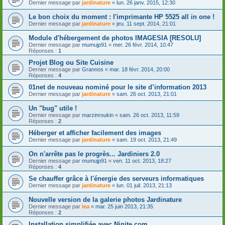
Dernier message par
jardinature
«
lun. 26 janv. 2015, 12:30
Le bon choix du moment : l'imprimante HP 5525 all in one !
Dernier message par
jardinature
«
jeu. 11 sept. 2014, 21:01
Module d'hébergement de photos IMAGESIA [RESOLU]
Dernier message par
mumujp91
«
mer. 26 févr. 2014, 10:47
Réponses :
1
Projet Blog ou Site Cuisine
Dernier message par
Grannos
«
mar. 18 févr. 2014, 20:00
Réponses :
4
01net de nouveau nominé pour le site d’information 2013
Dernier message par
jardinature
«
sam. 26 oct. 2013, 21:01
Un "bug" utile !
Dernier message par
marzinroukin
«
sam. 26 oct. 2013, 11:59
Réponses :
2
Héberger et afficher facilement des images
Dernier message par
jardinature
«
sam. 19 oct. 2013, 21:49
On n'arrête pas le progrès... Jardiniers 2.0
Dernier message par
mumujp91
«
ven. 11 oct. 2013, 18:27
Réponses :
4
Se chauffer grâce à l'énergie des serveurs informatiques
Dernier message par
jardinature
«
lun. 01 juil. 2013, 21:13
Nouvelle version de la galerie photos Jardinature
Dernier message par
lea
«
mar. 25 juin 2013, 21:35
Réponses :
2
Installation simplifiée avec Ninite.com