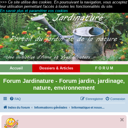
>>> Ce site utilise des cookies. En poursuivant la navigation, vous acceptez
leur utilisation permettant l'accès à toutes les fonctionnalités du site.
En savoir plus et paramétrer vos cookies
Accueil
Dossiers & Articles
F O R U M
Forum Jardinature - Forum jardin, jardinage,
nature, environnement
FAQ
S’enregistrer
Connexion
Index du forum
Informations générales
Informatique et nouvelles technologies