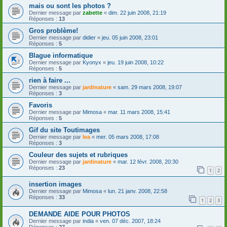
mais ou sont les photos ?
Dernier message par
zabette
«
dim. 22 juin 2008, 21:19
Réponses :
13
Gros problème!
Dernier message par
didier
«
jeu. 05 juin 2008, 23:01
Réponses :
5
Blague informatique
Dernier message par
Kyonyx
«
jeu. 19 juin 2008, 10:22
Réponses :
5
rien à faire ...
Dernier message par
jardinature
«
sam. 29 mars 2008, 19:07
Réponses :
3
Favoris
Dernier message par
Mimosa
«
mar. 11 mars 2008, 15:41
Réponses :
5
Gif du site Toutimages
Dernier message par
lea
«
mer. 05 mars 2008, 17:08
Réponses :
3
Couleur des sujets et rubriques
Dernier message par
jardinature
«
mar. 12 févr. 2008, 20:30
Réponses :
23
1
2
insertion images
Dernier message par
Mimosa
«
lun. 21 janv. 2008, 22:58
Réponses :
33
1
2
3
DEMANDE AIDE POUR PHOTOS
Dernier message par
india
«
ven. 07 déc. 2007, 18:24
Réponses :
27