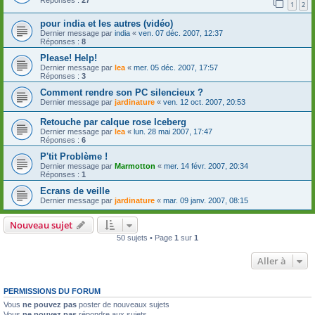
1
2
pour india et les autres (vidéo)
Dernier message par
india
«
ven. 07 déc. 2007, 12:37
Réponses :
8
Please! Help!
Dernier message par
lea
«
mer. 05 déc. 2007, 17:57
Réponses :
3
Comment rendre son PC silencieux ?
Dernier message par
jardinature
«
ven. 12 oct. 2007, 20:53
Retouche par calque rose Iceberg
Dernier message par
lea
«
lun. 28 mai 2007, 17:47
Réponses :
6
P'tit Problème !
Dernier message par
Marmotton
«
mer. 14 févr. 2007, 20:34
Réponses :
1
Ecrans de veille
Dernier message par
jardinature
«
mar. 09 janv. 2007, 08:15
Nouveau sujet
50 sujets • Page
1
sur
1
Aller à
PERMISSIONS DU FORUM
Vous
ne pouvez pas
poster de nouveaux sujets
Vous
ne pouvez pas
répondre aux sujets