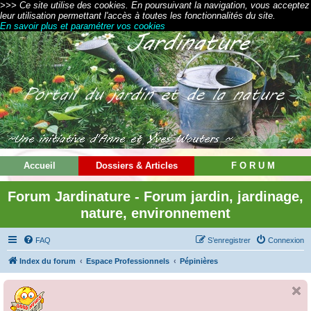
>>> Ce site utilise des cookies. En poursuivant la navigation, vous acceptez
leur utilisation permettant l'accès à toutes les fonctionnalités du site.
En savoir plus et paramétrer vos cookies
Accueil
Dossiers & Articles
F O R U M
Forum Jardinature - Forum jardin, jardinage,
nature, environnement
FAQ
S’enregistrer
Connexion
Index du forum
Espace Professionnels
Pépinières