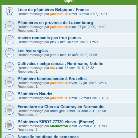
Sujets
Liste de pépinières Belgique / France
Dernier message par
jardinature
«
mer. 30 mai 2007, 14:51
Pépinières en province de Luxembourg
Dernier message par
jardinature
«
lun. 27 juil. 2020, 14:40
Réponses :
2
rosiers rampants pas trop jeunes
Dernier message par
plex
«
dim. 30 sept. 2018, 17:59
Les hydrangéas
Dernier message par
jean
«
mer. 16 août 2017, 21:58
Cultivateur belge épicéa , Nordmann, Nobilis
Dernier message par
lea
«
lun. 16 nov. 2015, 13:32
Réponses :
1
Pépinière bambouseraie à Bruxelles
Dernier message par
jardinature
«
ven. 17 juil. 2015, 12:14
Réponses :
1
Pépinières Naudet
Dernier message par
jardinature
«
mar. 12 mars 2013, 11:38
Fermeture du Clos du Coudray en Normandie
Dernier message par
mumujp91
«
mer. 31 août 2011, 15:08
Réponses :
4
Pépinières SIROT 77320 chevru (France)
Dernier message par
Marmotton
«
dim. 22 mai 2011, 11:00
Réponses :
1
Nouvelle boutique de semences