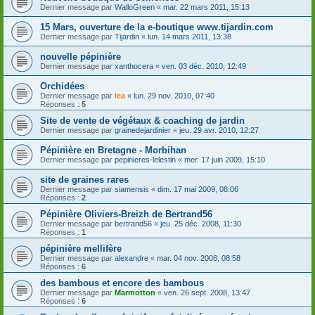
Dernier message par
WalloGreen
«
mar. 22 mars 2011, 15:13
15 Mars, ouverture de la e-boutique www.tijardin.com
Dernier message par
Tijardin
«
lun. 14 mars 2011, 13:38
nouvelle pépinière
Dernier message par
xanthocera
«
ven. 03 déc. 2010, 12:49
Orchidées
Dernier message par
lea
«
lun. 29 nov. 2010, 07:40
Réponses :
5
Site de vente de végétaux & coaching de jardin
Dernier message par
grainedejardinier
«
jeu. 29 avr. 2010, 12:27
Pépinière en Bretagne - Morbihan
Dernier message par
pepinieres-lelestin
«
mer. 17 juin 2009, 15:10
site de graines rares
Dernier message par
siamensis
«
dim. 17 mai 2009, 08:06
Réponses :
2
Pépinière Oliviers-Breizh de Bertrand56
Dernier message par
bertrand56
«
jeu. 25 déc. 2008, 11:30
Réponses :
1
pépinière mellifère
Dernier message par
alexandre
«
mar. 04 nov. 2008, 08:58
Réponses :
6
des bambous et encore des bambous
Dernier message par
Marmotton
«
ven. 26 sept. 2008, 13:47
Réponses :
6