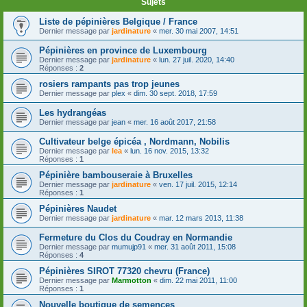
Sujets
Liste de pépinières Belgique / France
Dernier message par
jardinature
«
mer. 30 mai 2007, 14:51
Pépinières en province de Luxembourg
Dernier message par
jardinature
«
lun. 27 juil. 2020, 14:40
Réponses :
2
rosiers rampants pas trop jeunes
Dernier message par
plex
«
dim. 30 sept. 2018, 17:59
Les hydrangéas
Dernier message par
jean
«
mer. 16 août 2017, 21:58
Cultivateur belge épicéa , Nordmann, Nobilis
Dernier message par
lea
«
lun. 16 nov. 2015, 13:32
Réponses :
1
Pépinière bambouseraie à Bruxelles
Dernier message par
jardinature
«
ven. 17 juil. 2015, 12:14
Réponses :
1
Pépinières Naudet
Dernier message par
jardinature
«
mar. 12 mars 2013, 11:38
Fermeture du Clos du Coudray en Normandie
Dernier message par
mumujp91
«
mer. 31 août 2011, 15:08
Réponses :
4
Pépinières SIROT 77320 chevru (France)
Dernier message par
Marmotton
«
dim. 22 mai 2011, 11:00
Réponses :
1
Nouvelle boutique de semences