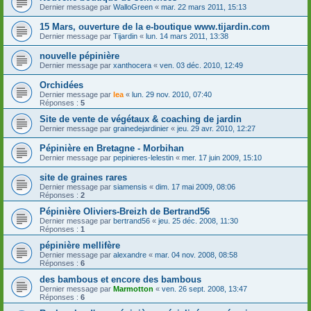
Dernier message par
WalloGreen
«
mar. 22 mars 2011, 15:13
15 Mars, ouverture de la e-boutique www.tijardin.com
Dernier message par
Tijardin
«
lun. 14 mars 2011, 13:38
nouvelle pépinière
Dernier message par
xanthocera
«
ven. 03 déc. 2010, 12:49
Orchidées
Dernier message par
lea
«
lun. 29 nov. 2010, 07:40
Réponses :
5
Site de vente de végétaux & coaching de jardin
Dernier message par
grainedejardinier
«
jeu. 29 avr. 2010, 12:27
Pépinière en Bretagne - Morbihan
Dernier message par
pepinieres-lelestin
«
mer. 17 juin 2009, 15:10
site de graines rares
Dernier message par
siamensis
«
dim. 17 mai 2009, 08:06
Réponses :
2
Pépinière Oliviers-Breizh de Bertrand56
Dernier message par
bertrand56
«
jeu. 25 déc. 2008, 11:30
Réponses :
1
pépinière mellifère
Dernier message par
alexandre
«
mar. 04 nov. 2008, 08:58
Réponses :
6
des bambous et encore des bambous
Dernier message par
Marmotton
«
ven. 26 sept. 2008, 13:47
Réponses :
6