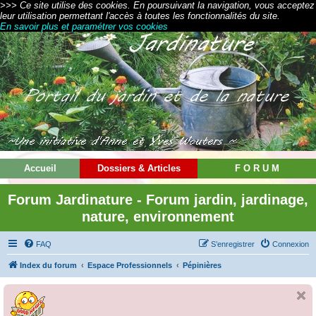
>>> Ce site utilise des cookies. En poursuivant la navigation, vous acceptez
leur utilisation permettant l'accès à toutes les fonctionnalités du site.
En savoir plus et paramétrer vos cookies
Accueil
Dossiers & Articles
F O R U M
Forum Jardinature - Forum jardin, jardinage,
nature, environnement
FAQ
S’enregistrer
Connexion
Index du forum
Espace Professionnels
Pépinières