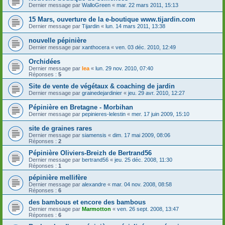
Dernier message par
WalloGreen
«
mar. 22 mars 2011, 15:13
15 Mars, ouverture de la e-boutique www.tijardin.com
Dernier message par
Tijardin
«
lun. 14 mars 2011, 13:38
nouvelle pépinière
Dernier message par
xanthocera
«
ven. 03 déc. 2010, 12:49
Orchidées
Dernier message par
lea
«
lun. 29 nov. 2010, 07:40
Réponses :
5
Site de vente de végétaux & coaching de jardin
Dernier message par
grainedejardinier
«
jeu. 29 avr. 2010, 12:27
Pépinière en Bretagne - Morbihan
Dernier message par
pepinieres-lelestin
«
mer. 17 juin 2009, 15:10
site de graines rares
Dernier message par
siamensis
«
dim. 17 mai 2009, 08:06
Réponses :
2
Pépinière Oliviers-Breizh de Bertrand56
Dernier message par
bertrand56
«
jeu. 25 déc. 2008, 11:30
Réponses :
1
pépinière mellifère
Dernier message par
alexandre
«
mar. 04 nov. 2008, 08:58
Réponses :
6
des bambous et encore des bambous
Dernier message par
Marmotton
«
ven. 26 sept. 2008, 13:47
Réponses :
6