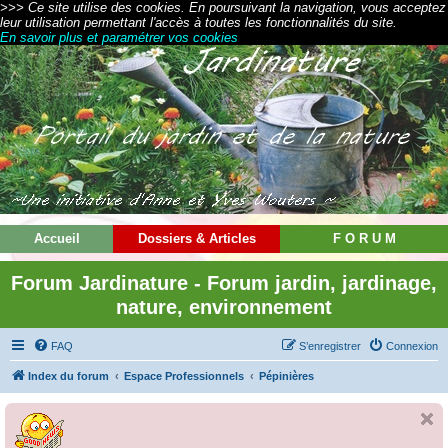
>>> Ce site utilise des cookies. En poursuivant la navigation, vous acceptez
leur utilisation permettant l'accès à toutes les fonctionnalités du site.
En savoir plus et paramétrer vos cookies
Accueil
Dossiers & Articles
F O R U M
Forum Jardinature - Forum jardin, jardinage,
nature, environnement
FAQ
S’enregistrer
Connexion
Index du forum
Espace Professionnels
Pépinières