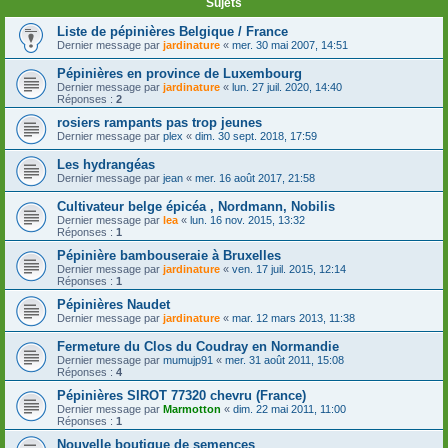
Sujets
Liste de pépinières Belgique / France
Dernier message par
jardinature
«
mer. 30 mai 2007, 14:51
Pépinières en province de Luxembourg
Dernier message par
jardinature
«
lun. 27 juil. 2020, 14:40
Réponses :
2
rosiers rampants pas trop jeunes
Dernier message par
plex
«
dim. 30 sept. 2018, 17:59
Les hydrangéas
Dernier message par
jean
«
mer. 16 août 2017, 21:58
Cultivateur belge épicéa , Nordmann, Nobilis
Dernier message par
lea
«
lun. 16 nov. 2015, 13:32
Réponses :
1
Pépinière bambouseraie à Bruxelles
Dernier message par
jardinature
«
ven. 17 juil. 2015, 12:14
Réponses :
1
Pépinières Naudet
Dernier message par
jardinature
«
mar. 12 mars 2013, 11:38
Fermeture du Clos du Coudray en Normandie
Dernier message par
mumujp91
«
mer. 31 août 2011, 15:08
Réponses :
4
Pépinières SIROT 77320 chevru (France)
Dernier message par
Marmotton
«
dim. 22 mai 2011, 11:00
Réponses :
1
Nouvelle boutique de semences