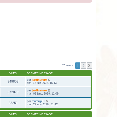
1
2
Suivante
57 sujets
VUES
DERNIER MESSAGE
par
jardinature
349853
dim. 12 juin 2022, 16:13
par
jardinature
672078
mar. 01 janv. 2019, 12:09
par
mumujp91
33251
mar. 24 nov. 2009, 11:42
VUES
DERNIER MESSAGE