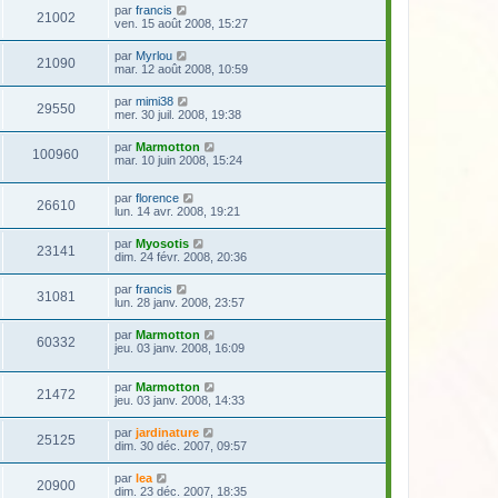
par
francis
21002
ven. 15 août 2008, 15:27
par
Myrlou
21090
mar. 12 août 2008, 10:59
par
mimi38
29550
mer. 30 juil. 2008, 19:38
par
Marmotton
100960
mar. 10 juin 2008, 15:24
par
florence
26610
lun. 14 avr. 2008, 19:21
par
Myosotis
23141
dim. 24 févr. 2008, 20:36
par
francis
31081
lun. 28 janv. 2008, 23:57
par
Marmotton
60332
jeu. 03 janv. 2008, 16:09
par
Marmotton
21472
jeu. 03 janv. 2008, 14:33
par
jardinature
25125
dim. 30 déc. 2007, 09:57
par
lea
20900
dim. 23 déc. 2007, 18:35