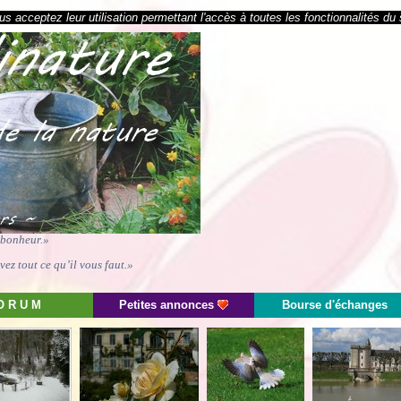
s acceptez leur utilisation permettant l'accès à toutes les fonctionnalités du 
e bonheur.»
ez tout ce qu’il vous faut.»
O R U M
Petites annonces
Bourse d'échanges