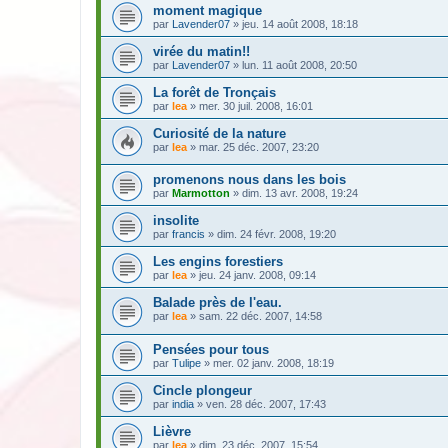
moment magique
par
Lavender07
» jeu. 14 août 2008, 18:18
virée du matin!!
par
Lavender07
» lun. 11 août 2008, 20:50
La forêt de Tronçais
par
lea
» mer. 30 juil. 2008, 16:01
Curiosité de la nature
par
lea
» mar. 25 déc. 2007, 23:20
promenons nous dans les bois
par
Marmotton
» dim. 13 avr. 2008, 19:24
insolite
par
francis
» dim. 24 févr. 2008, 19:20
Les engins forestiers
par
lea
» jeu. 24 janv. 2008, 09:14
Balade près de l'eau.
par
lea
» sam. 22 déc. 2007, 14:58
Pensées pour tous
par
Tulipe
» mer. 02 janv. 2008, 18:19
Cincle plongeur
par
india
» ven. 28 déc. 2007, 17:43
Lièvre
par
lea
» dim. 23 déc. 2007, 15:54