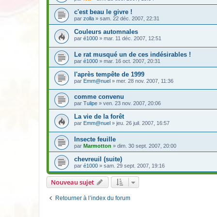
c'est beau le givre !
par
zolla
» sam. 22 déc. 2007, 22:31
Couleurs automnales
par
é1000
» mar. 11 déc. 2007, 12:51
Le rat musqué un de ces indésirables !
par
é1000
» mar. 16 oct. 2007, 20:31
l'après tempête de 1999
par
Emm@nuel
» mer. 28 nov. 2007, 11:36
comme convenu
par
Tulipe
» ven. 23 nov. 2007, 20:06
La vie de la forêt
par
Emm@nuel
» jeu. 26 juil. 2007, 16:57
Insecte feuille
par
Marmotton
» dim. 30 sept. 2007, 20:00
chevreuil (suite)
par
é1000
» sam. 29 sept. 2007, 19:16
Nouveau sujet
Retourner à l’index du forum