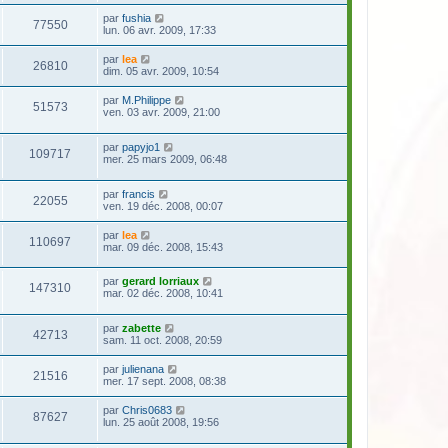
par
fushia
77550
lun. 06 avr. 2009, 17:33
par
lea
26810
dim. 05 avr. 2009, 10:54
par
M.Philippe
51573
ven. 03 avr. 2009, 21:00
par
papyjo1
109717
mer. 25 mars 2009, 06:48
par
francis
22055
ven. 19 déc. 2008, 00:07
par
lea
110697
mar. 09 déc. 2008, 15:43
par
gerard lorriaux
147310
mar. 02 déc. 2008, 10:41
par
zabette
42713
sam. 11 oct. 2008, 20:59
par
julienana
21516
mer. 17 sept. 2008, 08:38
par
Chris0683
87627
lun. 25 août 2008, 19:56