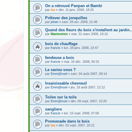
On a retrouvé Panpan et Bambi
par
lea
» dim. 11 janv. 2009, 18:25
Prélever des jonquilles
par
johan
» sam. 04 avr. 2009, 21:48
Quand des fleurs du bois s'installent au jardin..
par
Marmotton
» mar. 31 mars 2009, 19:10
bois de chauffage
par
francis
» lun. 28 janv. 2008, 23:47
fendeuse a bois
par
francis
» mar. 16 déc. 2008, 00:31
Le saviez-vous ?
par
Emm@nuel
» sam. 04 août 2007, 09:14
Insaisissable chevreuil
par
Emm@nuel
» jeu. 16 août 2007, 12:12
Toiles sur la toile
par
Emm@nuel
» dim. 09 sept. 2007, 10:20
sangliers
par
francis
» lun. 15 sept. 2008, 07:06
Promenade dans le bois
par
lea
» dim. 02 sept. 2007, 16:21