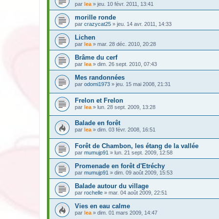
par
lea
» jeu. 10 févr. 2011, 13:41
morille ronde
par
crazycat25
» jeu. 14 avr. 2011, 14:33
Lichen
par
lea
» mar. 28 déc. 2010, 20:28
Brâme du cerf
par
lea
» dim. 26 sept. 2010, 07:43
Mes randonnées
par
odomi1973
» jeu. 15 mai 2008, 21:31
Frelon et Frelon
par
lea
» lun. 28 sept. 2009, 13:28
Balade en forêt
par
lea
» dim. 03 févr. 2008, 16:51
Forêt de Chambon, les étang de la vallée
par
mumujp91
» lun. 21 sept. 2009, 12:58
Promenade en forêt d'Etréchy
par
mumujp91
» dim. 09 août 2009, 15:53
Balade autour du village
par
rochelle
» mar. 04 août 2009, 22:51
Vies en eau calme
par
lea
» dim. 01 mars 2009, 14:47