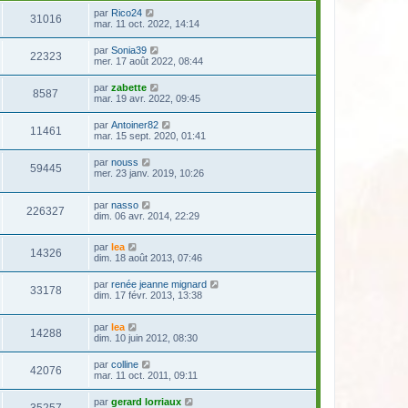
par
Rico24
31016
mar. 11 oct. 2022, 14:14
par
Sonia39
22323
mer. 17 août 2022, 08:44
par
zabette
8587
mar. 19 avr. 2022, 09:45
par
Antoiner82
11461
mar. 15 sept. 2020, 01:41
par
nouss
59445
mer. 23 janv. 2019, 10:26
par
nasso
226327
dim. 06 avr. 2014, 22:29
par
lea
14326
dim. 18 août 2013, 07:46
par
renée jeanne mignard
33178
dim. 17 févr. 2013, 13:38
par
lea
14288
dim. 10 juin 2012, 08:30
par
colline
42076
mar. 11 oct. 2011, 09:11
par
gerard lorriaux
35257