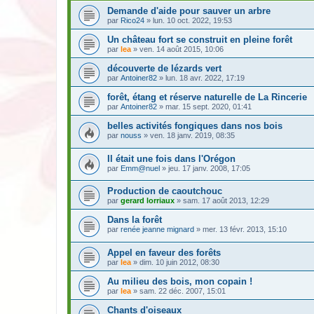
Demande d'aide pour sauver un arbre
par
Rico24
» lun. 10 oct. 2022, 19:53
Un château fort se construit en pleine forêt
par
lea
» ven. 14 août 2015, 10:06
découverte de lézards vert
par
Antoiner82
» lun. 18 avr. 2022, 17:19
forêt, étang et réserve naturelle de La Rincerie
par
Antoiner82
» mar. 15 sept. 2020, 01:41
belles activités fongiques dans nos bois
par
nouss
» ven. 18 janv. 2019, 08:35
Il était une fois dans l'Orégon
par
Emm@nuel
» jeu. 17 janv. 2008, 17:05
Production de caoutchouc
par
gerard lorriaux
» sam. 17 août 2013, 12:29
Dans la forêt
par
renée jeanne mignard
» mer. 13 févr. 2013, 15:10
Appel en faveur des forêts
par
lea
» dim. 10 juin 2012, 08:30
Au milieu des bois, mon copain !
par
lea
» sam. 22 déc. 2007, 15:01
Chants d'oiseaux