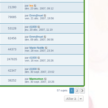
par
lea
21280
dim. 23 déc. 2007, 09:12
par
Emm@nuel
79085
ven. 21 déc. 2007, 19:56
par
é1000
53128
jeu. 20 déc. 2007, 11:19
par
Emm@nuel
62456
dim. 09 déc. 2007, 06:56
par
Marie-Noëlle
44373
mer. 28 nov. 2007, 23:34
par
é1000
247635
ven. 16 nov. 2007, 20:26
par
é1000
42347
dim. 30 sept. 2007, 23:02
par
Marmotton
38252
dim. 30 sept. 2007, 10:26
1
2
Suivante
57 sujets
Aller à