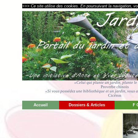
>>> Ce site utilise des cookies. En poursuivant la navigation, vou
«Celui qui plante un jardin, plante l
Proverbe chinois
«Si vous possédez une bibliothèque et un jardin, vous av
Cicéron
Accueil
Dossiers & Articles
F 