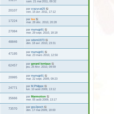
sam. 21 mai 2011, 09:32
par
crazycat25
20107
ven. 15 avr. 2011, 17:12
par
lea
17224
mar. 28 déc. 2010, 20:28
par
mumujp91
27084
mer. 29 sept. 2010, 18:18
par
odomi1973
48846
dim. 18 avr. 2010, 23:31
par
mumujp91
47195
mar. 23 mars 2010, 12:50
par
gerard lorriaux
62457
jeu. 25 févr. 2010, 09:59
par
mumujp91
20995
mar. 22 sept. 2009, 09:23
par
M.Philippe
24771
lun. 10 août 2009, 13:12
par
Marmotton
35666
mer. 05 août 2009, 13:17
par
gsx2poch
73570
dim. 17 mai 2009, 18:00