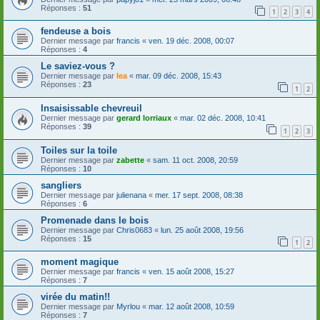
Réponses :
51
1
2
3
4
fendeuse a bois
Dernier message par
francis
«
ven. 19 déc. 2008, 00:07
Réponses :
4
Le saviez-vous ?
Dernier message par
lea
«
mar. 09 déc. 2008, 15:43
Réponses :
23
1
2
Insaisissable chevreuil
Dernier message par
gerard lorriaux
«
mar. 02 déc. 2008, 10:41
Réponses :
39
1
2
3
Toiles sur la toile
Dernier message par
zabette
«
sam. 11 oct. 2008, 20:59
Réponses :
10
sangliers
Dernier message par
julienana
«
mer. 17 sept. 2008, 08:38
Réponses :
6
Promenade dans le bois
Dernier message par
Chris0683
«
lun. 25 août 2008, 19:56
Réponses :
15
1
2
moment magique
Dernier message par
francis
«
ven. 15 août 2008, 15:27
Réponses :
7
virée du matin!!
Dernier message par
Myrlou
«
mar. 12 août 2008, 10:59
Réponses :
7