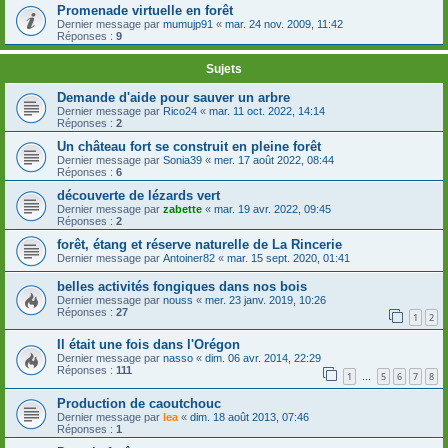
Promenade virtuelle en forêt
Dernier message par
mumujp91
«
mar. 24 nov. 2009, 11:42
Réponses :
9
Sujets
Demande d'aide pour sauver un arbre
Dernier message par
Rico24
«
mar. 11 oct. 2022, 14:14
Réponses :
2
Un château fort se construit en pleine forêt
Dernier message par
Sonia39
«
mer. 17 août 2022, 08:44
Réponses :
6
découverte de lézards vert
Dernier message par
zabette
«
mar. 19 avr. 2022, 09:45
Réponses :
2
forêt, étang et réserve naturelle de La Rincerie
Dernier message par
Antoiner82
«
mar. 15 sept. 2020, 01:41
belles activités fongiques dans nos bois
Dernier message par
nouss
«
mer. 23 janv. 2019, 10:26
Réponses :
27
1
2
Il était une fois dans l'Orégon
Dernier message par
nasso
«
dim. 06 avr. 2014, 22:29
Réponses :
111
1
5
6
7
8
…
Production de caoutchouc
Dernier message par
lea
«
dim. 18 août 2013, 07:46
Réponses :
1