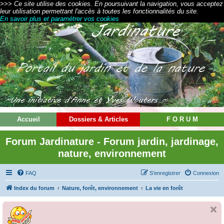
>>> Ce site utilise des cookies. En poursuivant la navigation, vous acceptez
leur utilisation permettant l'accès à toutes les fonctionnalités du site.
En savoir plus et paramétrer vos cookies
Accueil
Dossiers & Articles
F O R U M
Forum Jardinature - Forum jardin, jardinage,
nature, environnement
FAQ
S’enregistrer
Connexion
Index du forum
Nature, forêt, environnement
La vie en forêt