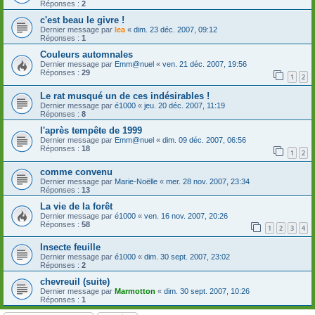
Réponses :
2
c'est beau le givre !
Dernier message par
lea
«
dim. 23 déc. 2007, 09:12
Réponses :
1
Couleurs automnales
Dernier message par
Emm@nuel
«
ven. 21 déc. 2007, 19:56
Réponses :
29
1
2
Le rat musqué un de ces indésirables !
Dernier message par
é1000
«
jeu. 20 déc. 2007, 11:19
Réponses :
8
l'après tempête de 1999
Dernier message par
Emm@nuel
«
dim. 09 déc. 2007, 06:56
Réponses :
18
1
2
comme convenu
Dernier message par
Marie-Noëlle
«
mer. 28 nov. 2007, 23:34
Réponses :
13
La vie de la forêt
Dernier message par
é1000
«
ven. 16 nov. 2007, 20:26
Réponses :
58
1
2
3
4
Insecte feuille
Dernier message par
é1000
«
dim. 30 sept. 2007, 23:02
Réponses :
2
chevreuil (suite)
Dernier message par
Marmotton
«
dim. 30 sept. 2007, 10:26
Réponses :
1