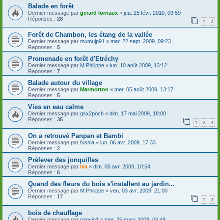
Balade en forêt
Dernier message par
gerard lorriaux
«
jeu. 25 févr. 2010, 09:59
Réponses :
28
1
2
Forêt de Chambon, les étang de la vallée
Dernier message par
mumujp91
«
mar. 22 sept. 2009, 09:23
Réponses :
5
Promenade en forêt d'Etréchy
Dernier message par
M.Philippe
«
lun. 10 août 2009, 13:12
Réponses :
7
Balade autour du village
Dernier message par
Marmotton
«
mer. 05 août 2009, 13:17
Réponses :
5
Vies en eau calme
Dernier message par
gsx2poch
«
dim. 17 mai 2009, 18:00
Réponses :
35
1
2
3
On a retrouvé Panpan et Bambi
Dernier message par
fushia
«
lun. 06 avr. 2009, 17:33
Réponses :
2
Prélever des jonquilles
Dernier message par
lea
«
dim. 05 avr. 2009, 10:54
Réponses :
6
Quand des fleurs du bois s'installent au jardin...
Dernier message par
M.Philippe
«
ven. 03 avr. 2009, 21:00
Réponses :
17
1
2
bois de chauffage
Dernier message par
papyjo1
«
mer. 25 mars 2009, 06:48