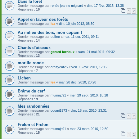
Dans la forêt
Dernier message par
renée jeanne mignard
«
dim. 17 févr. 2013, 13:38
Réponses :
16
1
2
Appel en faveur des forêts
Dernier message par
lea
«
dim. 10 juin 2012, 08:30
Au milieu des bois, mon copain !
Dernier message par
colline
«
mar. 11 oct. 2011, 09:11
Réponses :
14
Chants d'oiseaux
Dernier message par
gerard lorriaux
«
sam. 21 mai 2011, 09:32
Réponses :
13
morille ronde
Dernier message par
crazycat25
«
ven. 15 avr. 2011, 17:12
Réponses :
7
Lichen
Dernier message par
lea
«
mar. 28 déc. 2010, 20:28
Brâme du cerf
Dernier message par
mumujp91
«
mer. 29 sept. 2010, 18:18
Réponses :
9
Mes randonnées
Dernier message par
odomi1973
«
dim. 18 avr. 2010, 23:31
Réponses :
21
1
2
Frelon et Frelon
Dernier message par
mumujp91
«
mar. 23 mars 2010, 12:50
Réponses :
15
1
2