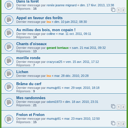
Dans la forêt
Dernier message par
renée jeanne mignard
«
dim. 17 févr. 2013, 13:38
Réponses :
16
1
2
Appel en faveur des forêts
Dernier message par
lea
«
dim. 10 juin 2012, 08:30
Au milieu des bois, mon copain !
Dernier message par
colline
«
mar. 11 oct. 2011, 09:11
Réponses :
14
Chants d'oiseaux
Dernier message par
gerard lorriaux
«
sam. 21 mai 2011, 09:32
Réponses :
13
morille ronde
Dernier message par
crazycat25
«
ven. 15 avr. 2011, 17:12
Réponses :
7
Lichen
Dernier message par
lea
«
mar. 28 déc. 2010, 20:28
Brâme du cerf
Dernier message par
mumujp91
«
mer. 29 sept. 2010, 18:18
Réponses :
9
Mes randonnées
Dernier message par
odomi1973
«
dim. 18 avr. 2010, 23:31
Réponses :
21
1
2
Frelon et Frelon
Dernier message par
mumujp91
«
mar. 23 mars 2010, 12:50
Réponses :
15
1
2