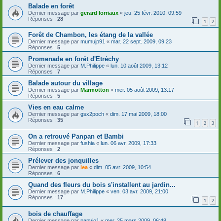
Balade en forêt
Dernier message par
gerard lorriaux
«
jeu. 25 févr. 2010, 09:59
Réponses :
28
1
2
Forêt de Chambon, les étang de la vallée
Dernier message par
mumujp91
«
mar. 22 sept. 2009, 09:23
Réponses :
5
Promenade en forêt d'Etréchy
Dernier message par
M.Philippe
«
lun. 10 août 2009, 13:12
Réponses :
7
Balade autour du village
Dernier message par
Marmotton
«
mer. 05 août 2009, 13:17
Réponses :
5
Vies en eau calme
Dernier message par
gsx2poch
«
dim. 17 mai 2009, 18:00
Réponses :
35
1
2
3
On a retrouvé Panpan et Bambi
Dernier message par
fushia
«
lun. 06 avr. 2009, 17:33
Réponses :
2
Prélever des jonquilles
Dernier message par
lea
«
dim. 05 avr. 2009, 10:54
Réponses :
6
Quand des fleurs du bois s'installent au jardin...
Dernier message par
M.Philippe
«
ven. 03 avr. 2009, 21:00
Réponses :
17
1
2
bois de chauffage
Dernier message par
papyjo1
«
mer. 25 mars 2009, 06:48