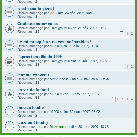
Réponses :
2
c'est beau le givre !
Dernier message par
lea
«
dim. 23 déc. 2007, 09:12
Réponses :
1
Couleurs automnales
Dernier message par
Emm@nuel
«
ven. 21 déc. 2007, 19:56
Réponses :
29
1
2
Le rat musqué un de ces indésirables !
Dernier message par
é1000
«
jeu. 20 déc. 2007, 11:19
Réponses :
8
l'après tempête de 1999
Dernier message par
Emm@nuel
«
dim. 09 déc. 2007, 06:56
Réponses :
18
1
2
comme convenu
Dernier message par
Marie-Noëlle
«
mer. 28 nov. 2007, 23:34
Réponses :
13
La vie de la forêt
Dernier message par
é1000
«
ven. 16 nov. 2007, 20:26
Réponses :
58
1
2
3
4
Insecte feuille
Dernier message par
é1000
«
dim. 30 sept. 2007, 23:02
Réponses :
2
chevreuil (suite)
Dernier message par
Marmotton
«
dim. 30 sept. 2007, 10:26
Réponses :
1