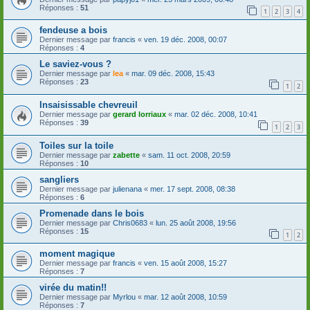
Réponses :
51
1
2
3
4
fendeuse a bois
Dernier message par
francis
«
ven. 19 déc. 2008, 00:07
Réponses :
4
Le saviez-vous ?
Dernier message par
lea
«
mar. 09 déc. 2008, 15:43
Réponses :
23
1
2
Insaisissable chevreuil
Dernier message par
gerard lorriaux
«
mar. 02 déc. 2008, 10:41
Réponses :
39
1
2
3
Toiles sur la toile
Dernier message par
zabette
«
sam. 11 oct. 2008, 20:59
Réponses :
10
sangliers
Dernier message par
julienana
«
mer. 17 sept. 2008, 08:38
Réponses :
6
Promenade dans le bois
Dernier message par
Chris0683
«
lun. 25 août 2008, 19:56
Réponses :
15
1
2
moment magique
Dernier message par
francis
«
ven. 15 août 2008, 15:27
Réponses :
7
virée du matin!!
Dernier message par
Myrlou
«
mar. 12 août 2008, 10:59
Réponses :
7