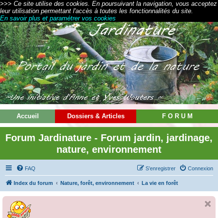
>>> Ce site utilise des cookies. En poursuivant la navigation, vous acceptez
leur utilisation permettant l'accès à toutes les fonctionnalités du site.
En savoir plus et paramétrer vos cookies
Accueil
Dossiers & Articles
F O R U M
Forum Jardinature - Forum jardin, jardinage,
nature, environnement
FAQ
S’enregistrer
Connexion
Index du forum
Nature, forêt, environnement
La vie en forêt