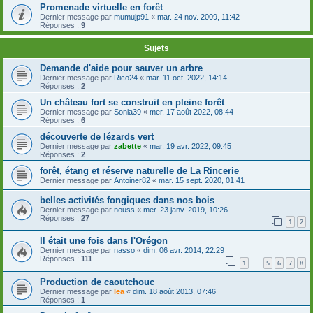
Promenade virtuelle en forêt
Dernier message par
mumujp91
«
mar. 24 nov. 2009, 11:42
Réponses :
9
Sujets
Demande d'aide pour sauver un arbre
Dernier message par
Rico24
«
mar. 11 oct. 2022, 14:14
Réponses :
2
Un château fort se construit en pleine forêt
Dernier message par
Sonia39
«
mer. 17 août 2022, 08:44
Réponses :
6
découverte de lézards vert
Dernier message par
zabette
«
mar. 19 avr. 2022, 09:45
Réponses :
2
forêt, étang et réserve naturelle de La Rincerie
Dernier message par
Antoiner82
«
mar. 15 sept. 2020, 01:41
belles activités fongiques dans nos bois
Dernier message par
nouss
«
mer. 23 janv. 2019, 10:26
Réponses :
27
1
2
Il était une fois dans l'Orégon
Dernier message par
nasso
«
dim. 06 avr. 2014, 22:29
Réponses :
111
1
5
6
7
8
…
Production de caoutchouc
Dernier message par
lea
«
dim. 18 août 2013, 07:46
Réponses :
1