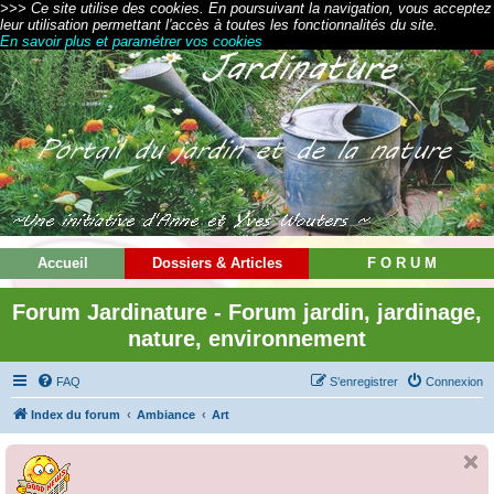
>>> Ce site utilise des cookies. En poursuivant la navigation, vous acceptez
leur utilisation permettant l'accès à toutes les fonctionnalités du site.
En savoir plus et paramétrer vos cookies
Accueil
Dossiers & Articles
F O R U M
Forum Jardinature - Forum jardin, jardinage,
nature, environnement
FAQ
S’enregistrer
Connexion
Index du forum
Ambiance
Art