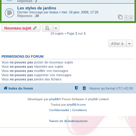
Réponses :
2
Les styles de jardins
Dernier message par
louisa
«
mer. 16 janv. 2008, 17:26
Réponses :
20
1
2
Nouveau sujet
19 sujets • Page
1
sur
1
Aller à
PERMISSIONS DU FORUM
Vous
ne pouvez pas
poster de nouveaux sujets
Vous
ne pouvez pas
répondre aux sujets
Vous
ne pouvez pas
modifier vos messages
Vous
ne pouvez pas
supprimer vos messages
Vous
ne pouvez pas
joindre des fichiers
Index du forum
Heures au format
UTC+02:00
Développé par
phpBB
® Forum Software © phpBB Limited
Traduit par
phpBB-fr.com
Confidentialité
|
Conditions
Tweets de @Jardinaturenet