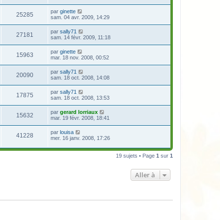
par
ginette
25285
sam. 04 avr. 2009, 14:29
par
sally71
27181
sam. 14 févr. 2009, 11:18
par
ginette
15963
mar. 18 nov. 2008, 00:52
par
sally71
20090
sam. 18 oct. 2008, 14:08
par
sally71
17875
sam. 18 oct. 2008, 13:53
par
gerard lorriaux
15632
mar. 19 févr. 2008, 18:41
par
louisa
41228
mer. 16 janv. 2008, 17:26
19 sujets • Page
1
sur
1
Aller à