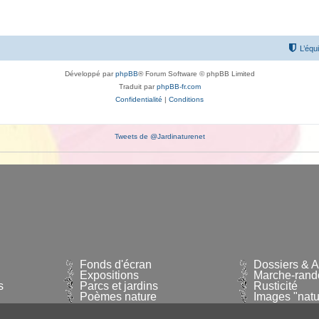
L’équ
Développé par
phpBB
® Forum Software © phpBB Limited
Traduit par
phpBB-fr.com
Confidentialité
|
Conditions
Tweets de @Jardinaturenet
Fonds d'écran
Dossiers & Ar
Expositions
Marche-rand
s
Parcs et jardins
Rusticité
Poèmes nature
Images "natu