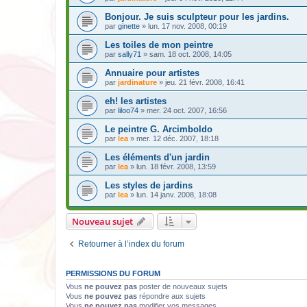
Bonjour. Je suis sculpteur pour les jardins.
par
ginette
» lun. 17 nov. 2008, 00:19
Les toiles de mon peintre
par
sally71
» sam. 18 oct. 2008, 14:05
Annuaire pour artistes
par
jardinature
» jeu. 21 févr. 2008, 16:41
eh! les artistes
par
liloo74
» mer. 24 oct. 2007, 16:56
Le peintre G. Arcimboldo
par
lea
» mer. 12 déc. 2007, 18:18
Les éléments d'un jardin
par
lea
» lun. 18 févr. 2008, 13:59
Les styles de jardins
par
lea
» lun. 14 janv. 2008, 18:08
Nouveau sujet
Retourner à l’index du forum
PERMISSIONS DU FORUM
Vous
ne pouvez pas
poster de nouveaux sujets
Vous
ne pouvez pas
répondre aux sujets
Vous
ne pouvez pas
modifier vos messages