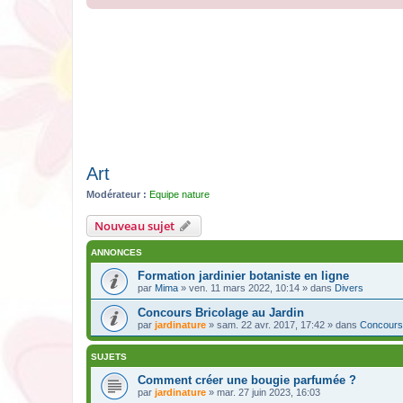
Art
Modérateur :
Equipe nature
Nouveau sujet
ANNONCES
Formation jardinier botaniste en ligne
par
Mima
» ven. 11 mars 2022, 10:14 » dans
Divers
Concours Bricolage au Jardin
par
jardinature
» sam. 22 avr. 2017, 17:42 » dans
Concours
SUJETS
Comment créer une bougie parfumée ?
par
jardinature
» mar. 27 juin 2023, 16:03