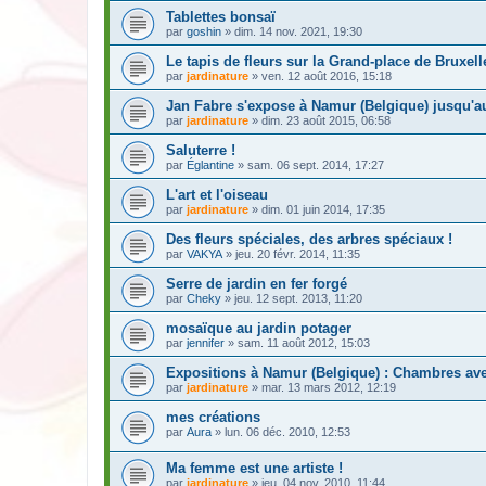
Tablettes bonsaï
par
goshin
» dim. 14 nov. 2021, 19:30
Le tapis de fleurs sur la Grand-place de Bruxell
par
jardinature
» ven. 12 août 2016, 15:18
Jan Fabre s'expose à Namur (Belgique) jusqu'a
par
jardinature
» dim. 23 août 2015, 06:58
Saluterre !
par
Églantine
» sam. 06 sept. 2014, 17:27
L'art et l'oiseau
par
jardinature
» dim. 01 juin 2014, 17:35
Des fleurs spéciales, des arbres spéciaux !
par
VAKYA
» jeu. 20 févr. 2014, 11:35
Serre de jardin en fer forgé
par
Cheky
» jeu. 12 sept. 2013, 11:20
mosaïque au jardin potager
par
jennifer
» sam. 11 août 2012, 15:03
Expositions à Namur (Belgique) : Chambres av
par
jardinature
» mar. 13 mars 2012, 12:19
mes créations
par
Aura
» lun. 06 déc. 2010, 12:53
Ma femme est une artiste !
par
jardinature
» jeu. 04 nov. 2010, 11:44