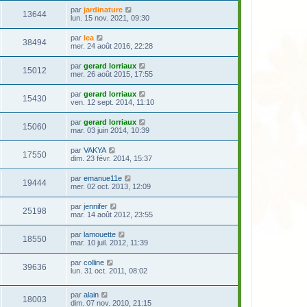
par
jardinature
13644
lun. 15 nov. 2021, 09:30
par
lea
38494
mer. 24 août 2016, 22:28
par
gerard lorriaux
15012
mer. 26 août 2015, 17:55
par
gerard lorriaux
15430
ven. 12 sept. 2014, 11:10
par
gerard lorriaux
15060
mar. 03 juin 2014, 10:39
par
VAKYA
17550
dim. 23 févr. 2014, 15:37
par
emanue11e
19444
mer. 02 oct. 2013, 12:09
par
jennifer
25198
mar. 14 août 2012, 23:55
par
lamouette
18550
mar. 10 juil. 2012, 11:39
par
colline
39636
lun. 31 oct. 2011, 08:02
par
alain
18003
dim. 07 nov. 2010, 21:15