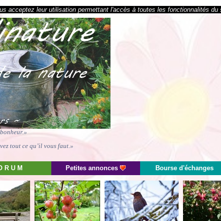
s acceptez leur utilisation permettant l'accès à toutes les fonctionnalités du 
e bonheur.»
ez tout ce qu’il vous faut.»
O R U M
Petites annonces
Bourse d'échanges