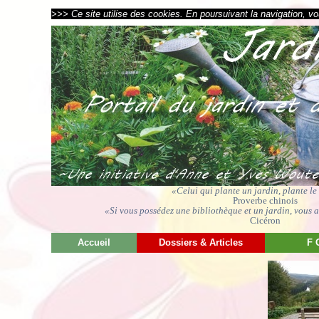
>>> Ce site utilise des cookies. En poursuivant la navigation, vou
«Celui qui plante un jardin, plante l
Proverbe chinois
«Si vous possédez une bibliothèque et un jardin, vous av
Cicéron
Accueil
Dossiers & Articles
F 