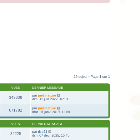
19 sujets • Page
1
sur
1
VUES
DERNIER MESSAGE
par
jardinature
349638
dim. 12 juin 2022, 16:13
par
jardinature
671782
mar. 01 janv. 2019, 12:09
VUES
DERNIER MESSAGE
par
tiss21
32225
dim. 07 déc. 2025, 15:45