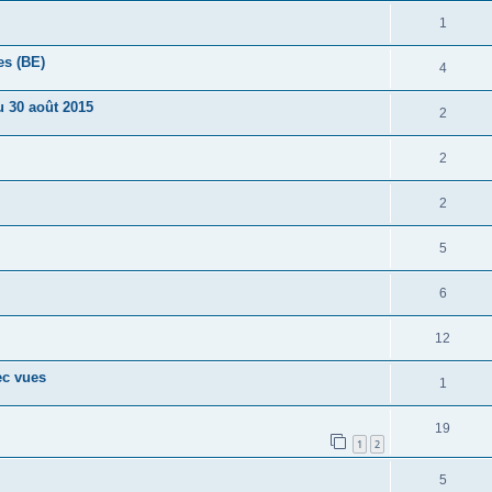
1
es (BE)
4
u 30 août 2015
2
2
2
5
6
12
ec vues
1
19
1
2
5