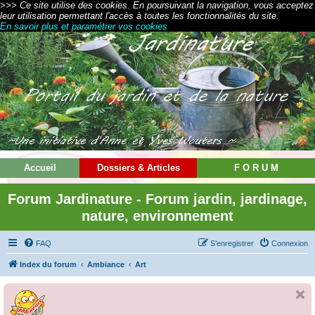
>>> Ce site utilise des cookies. En poursuivant la navigation, vous acceptez
leur utilisation permettant l'accès à toutes les fonctionnalités du site.
En savoir plus et paramétrer vos cookies
Accueil
Dossiers & Articles
F O R U M
Forum Jardinature - Forum jardin, jardinage,
nature, environnement
FAQ
S’enregistrer
Connexion
Index du forum
Ambiance
Art