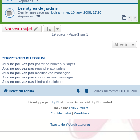
Réponses :
2
Les styles de jardins
Dernier message par
louisa
«
mer. 16 janv. 2008, 17:26
Réponses :
20
1
2
Nouveau sujet
19 sujets • Page
1
sur
1
Aller à
PERMISSIONS DU FORUM
Vous
ne pouvez pas
poster de nouveaux sujets
Vous
ne pouvez pas
répondre aux sujets
Vous
ne pouvez pas
modifier vos messages
Vous
ne pouvez pas
supprimer vos messages
Vous
ne pouvez pas
joindre des fichiers
Index du forum
Heures au format
UTC+02:00
Développé par
phpBB
® Forum Software © phpBB Limited
Traduit par
phpBB-fr.com
Confidentialité
|
Conditions
Tweets de @Jardinaturenet