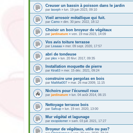
Creuser un bassin à poisson dans le jardin
par
laseph
» lun. 19 juin 2023, 09:10
Vieil arrosoir métallique qui fuit.
par
Camo
» dim. 30 janv. 2022, 18:12
Choisir un bon broyeur de végétaux
par
jardinature
» ven. 19 mai 2023, 14:09
Vos avis toiture terrasse
par
Leaaaa
» mer. 09 sept. 2020, 17:57
abri de tondeuse
par
plex
» lun. 20 févr. 2017, 09:35
Installation moquette de pierre
par
Kira63
» mer. 15 déc. 2021, 09:24
construire une pergolas en bois
par
MatMat007
» mar. 26 mai 2009, 11:15
Nichoirs pour l'écureuil roux
par
jardinature
» lun. 04 août 2014, 06:15
Nettoyage terrasse bois
par
Safsup
» lun. 19 oct. 2020, 13:00
Mur végétal et lagunage
par
exopoismer
» sam. 03 juil. 2021, 17:27
Broyeur de végétaux, utile ou pas?
par
Christiamour
» ven. 20 nov. 2020, 23:24