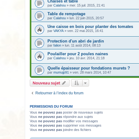
Chaises et table
par
Calahou
» mer. 15 juil. 2015, 21:41
Table de rempotage
par
Calahou
» lun. 22 juin 2015, 20:57
Une caisse en bois pour planter des tomates
par
VAKYA
» ven. 22 mai 2015, 16:41
Protection d'un abri de jardin
par
falion
» lun. 11 août 2014, 08:13
Poulailler pour 2 poules naines
par
Calahou
» jeu. 10 avr. 2014, 21:18
Quelle épaisseur pour fondations murets ?
par
mumujp91
» ven. 28 mars 2014, 10:47
Nouveau sujet
Retourner à l’index du forum
PERMISSIONS DU FORUM
Vous
ne pouvez pas
poster de nouveaux sujets
Vous
ne pouvez pas
répondre aux sujets
Vous
ne pouvez pas
modifier vos messages
Vous
ne pouvez pas
supprimer vos messages
Vous
ne pouvez pas
joindre des fichiers