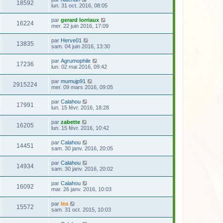
18592
lun. 31 oct. 2016, 08:05
par
gerard lorriaux
16224
mer. 22 juin 2016, 17:09
par
Herve01
13835
sam. 04 juin 2016, 13:30
par
Agrumophile
17236
lun. 02 mai 2016, 09:42
par
mumujp91
2915224
mer. 09 mars 2016, 09:05
par
Calahou
17991
lun. 15 févr. 2016, 18:28
par
zabette
16205
lun. 15 févr. 2016, 10:42
par
Calahou
14451
sam. 30 janv. 2016, 20:05
par
Calahou
14934
sam. 30 janv. 2016, 20:02
par
Calahou
16092
mar. 26 janv. 2016, 10:03
par
lea
15572
sam. 31 oct. 2015, 10:03