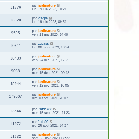
par
jardinature
11776
lun. 19 juin 2023, 10:27
par
laseph
13920
lun. 19 juin 2023, 09:54
par
jardinature
9595
ven. 19 mai 2023, 14:09
par
Lucass
10811
lun. 06 mars 2023, 19:24
par
jardinature
16433
ven. 24 déc. 2021, 17:25
par
jardinature
9088
mer. 15 déc. 2021, 09:48
par
jardinature
45944
ven. 12 nov. 2021, 10:05
par
jardinature
179067
dim. 03 oct. 2021, 20:07
par
Patrick88
13646
mer. 15 sept. 2021, 11:23
par
Julia00
11972
jeu. 26 août 2021, 14:27
par
jardinature
11632
sam. 21 nov. 2020, 08:22