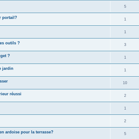
5
 portail?
1
1
s outils ?
3
dget ?
1
 jardin
1
asser
10
ieur réussi
2
1
2
n ardoise pour la terrasse?
5