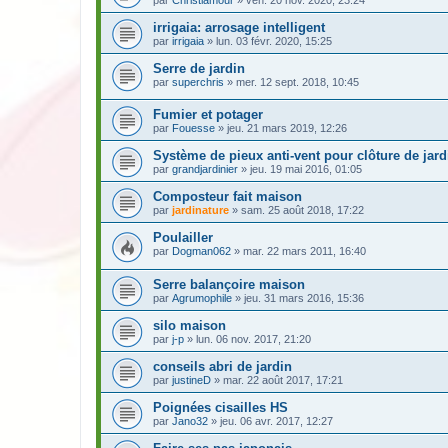
irrigaia: arrosage intelligent
par
irrigaia
» lun. 03 févr. 2020, 15:25
Serre de jardin
par
superchris
» mer. 12 sept. 2018, 10:45
Fumier et potager
par
Fouesse
» jeu. 21 mars 2019, 12:26
Système de pieux anti-vent pour clôture de jard
par
grandjardinier
» jeu. 19 mai 2016, 01:05
Composteur fait maison
par
jardinature
» sam. 25 août 2018, 17:22
Poulailler
par
Dogman062
» mar. 22 mars 2011, 16:40
Serre balançoire maison
par
Agrumophile
» jeu. 31 mars 2016, 15:36
silo maison
par
j-p
» lun. 06 nov. 2017, 21:20
conseils abri de jardin
par
justineD
» mar. 22 août 2017, 17:21
Poignées cisailles HS
par
Jano32
» jeu. 06 avr. 2017, 12:27