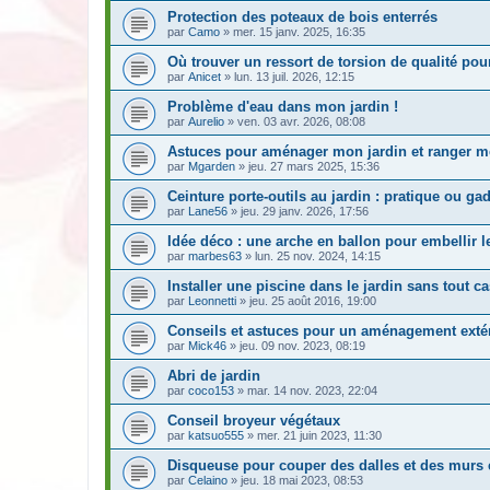
Protection des poteaux de bois enterrés
par
Camo
» mer. 15 janv. 2025, 16:35
Où trouver un ressort de torsion de qualité pour
par
Anicet
» lun. 13 juil. 2026, 12:15
Problème d'eau dans mon jardin !
par
Aurelio
» ven. 03 avr. 2026, 08:08
Astuces pour aménager mon jardin et ranger me
par
Mgarden
» jeu. 27 mars 2025, 15:36
Ceinture porte-outils au jardin : pratique ou ga
par
Lane56
» jeu. 29 janv. 2026, 17:56
Idée déco : une arche en ballon pour embellir le
par
marbes63
» lun. 25 nov. 2024, 14:15
Installer une piscine dans le jardin sans tout c
par
Leonnetti
» jeu. 25 août 2016, 19:00
Conseils et astuces pour un aménagement extér
par
Mick46
» jeu. 09 nov. 2023, 08:19
Abri de jardin
par
coco153
» mar. 14 nov. 2023, 22:04
Conseil broyeur végétaux
par
katsuo555
» mer. 21 juin 2023, 11:30
Disqueuse pour couper des dalles et des murs e
par
Celaino
» jeu. 18 mai 2023, 08:53