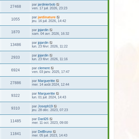
par
jardinierbob
27468
ven. 17 juil. 2026, 23:23
par
jardinature
1055
jeu. 16 juil. 2026, 14:42
par
jpjardin
1870
sam. 04 avr. 2026, 16:32
par
jpjardin
13486
lun. 23 févr. 2026, 11:22
par
jpjardin
2933
lun. 23 févr. 2026, 11:16
par
clement
6924
ven. 03 janv. 2025, 17:47
par
Margueritte
27886
mer. 14 août 2024, 12:44
par
Margueritte
9322
lun. 01 juil. 2024, 14:43
par
Joseph19
9310
jeu. 28 déc. 2023, 07:23
par
Daril26
11485
mer. 11 oct. 2023, 09:00
par
DelBruno
11841
mer. 05 juil. 2023, 14:43