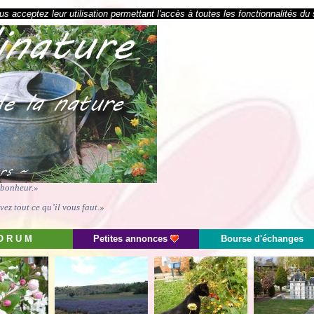
s acceptez leur utilisation permettant l'accès à toutes les fonctionnalités du 
e bonheur.»
ez tout ce qu’il vous faut.»
O R U M
Petites annonces
Bourse d'échanges