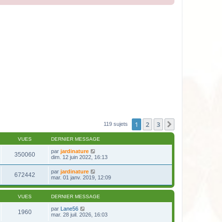
1
2
3
Suivante
119 sujets
VUES
DERNIER MESSAGE
par
jardinature
350060
dim. 12 juin 2022, 16:13
par
jardinature
672442
mar. 01 janv. 2019, 12:09
VUES
DERNIER MESSAGE
par
Lane56
1960
mar. 28 juil. 2026, 16:03