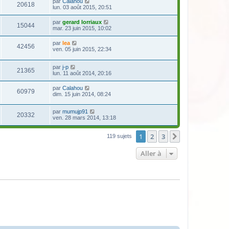
par
Calahou
20618
lun. 03 août 2015, 20:51
par
gerard lorriaux
15044
mar. 23 juin 2015, 10:02
par
lea
42456
ven. 05 juin 2015, 22:34
par
j-p
21365
lun. 11 août 2014, 20:16
par
Calahou
60979
dim. 15 juin 2014, 08:24
par
mumujp91
20332
ven. 28 mars 2014, 13:18
1
2
3
Suivante
119 sujets
Aller à