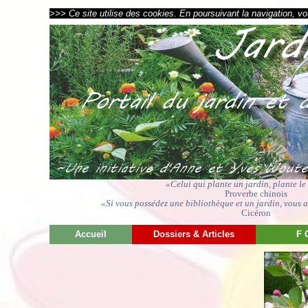
>>> Ce site utilise des cookies. En poursuivant la navigation, vou
«Celui qui plante un jardin, plante l
Proverbe chinois
«Si vous possédez une bibliothèque et un jardin, vous av
Cicéron
Accueil
Dossiers & Articles
F 