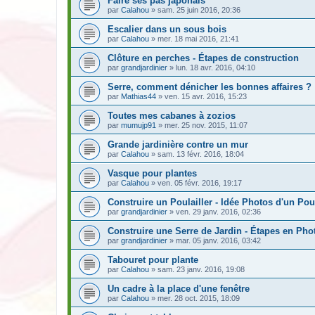
Faire ses pas japonais
par
Calahou
» sam. 25 juin 2016, 20:36
Escalier dans un sous bois
par
Calahou
» mer. 18 mai 2016, 21:41
Clôture en perches - Étapes de construction
par
grandjardinier
» lun. 18 avr. 2016, 04:10
Serre, comment dénicher les bonnes affaires ?
par
Mathias44
» ven. 15 avr. 2016, 15:23
Toutes mes cabanes à zozios
par
mumujp91
» mer. 25 nov. 2015, 11:07
Grande jardinière contre un mur
par
Calahou
» sam. 13 févr. 2016, 18:04
Vasque pour plantes
par
Calahou
» ven. 05 févr. 2016, 19:17
Construire un Poulailler - Idée Photos d'un Poul
par
grandjardinier
» ven. 29 janv. 2016, 02:36
Construire une Serre de Jardin - Étapes en Pho
par
grandjardinier
» mar. 05 janv. 2016, 03:42
Tabouret pour plante
par
Calahou
» sam. 23 janv. 2016, 19:08
Un cadre à la place d'une fenêtre
par
Calahou
» mer. 28 oct. 2015, 18:09