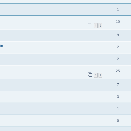
1
15
1
2
9
in
2
2
25
1
2
7
3
1
0