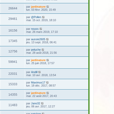
par
jardinature
26644
lun. 03 févr. 2020, 15:49
par
@Pollen
29461
mar. 15 oct. 2019, 18:10
par
nouss
16156
mar. 26 mars 2019, 17:10
par
aussie2605
17345
jeu. 13 sept. 2018, 06:41
par
peluche
12756
mar. 28 août 2018, 21:56
par
jardinature
59941
lun. 25 juin 2018, 17:57
par
Andill
22031
mar. 10 avr. 2018, 13:54
par
Maximus17
15333
lun. 18 déc. 2017, 08:57
par
jardinature
14355
mar. 22 août 2017, 20:43
par
Jano32
11483
jeu. 06 avr. 2017, 12:27
par
natchan