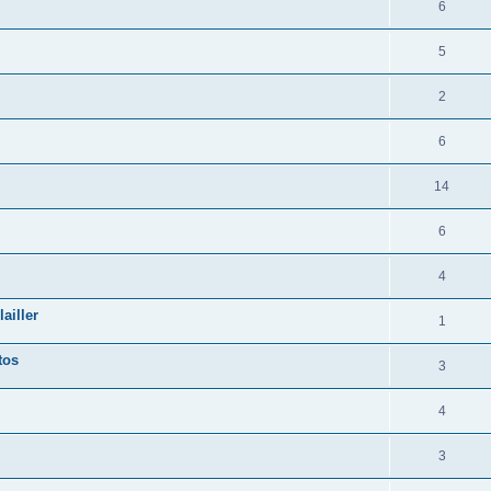
6
5
2
6
14
6
4
ailler
1
tos
3
4
3