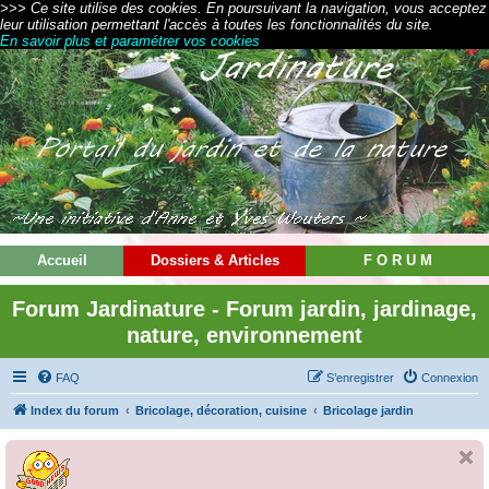
>>> Ce site utilise des cookies. En poursuivant la navigation, vous acceptez
leur utilisation permettant l'accès à toutes les fonctionnalités du site.
En savoir plus et paramétrer vos cookies
Accueil
Dossiers & Articles
F O R U M
Forum Jardinature - Forum jardin, jardinage,
nature, environnement
FAQ
S’enregistrer
Connexion
Index du forum
Bricolage, décoration, cuisine
Bricolage jardin