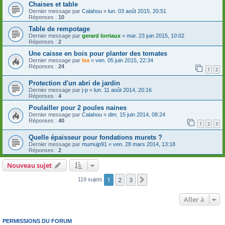
Chaises et table
Dernier message par
Calahou
«
lun. 03 août 2015, 20:51
Réponses :
10
Table de rempotage
Dernier message par
gerard lorriaux
«
mar. 23 juin 2015, 10:02
Réponses :
2
Une caisse en bois pour planter des tomates
Dernier message par
lea
«
ven. 05 juin 2015, 22:34
Réponses :
24
1
2
Protection d'un abri de jardin
Dernier message par
j-p
«
lun. 11 août 2014, 20:16
Réponses :
4
Poulailler pour 2 poules naines
Dernier message par
Calahou
«
dim. 15 juin 2014, 08:24
Réponses :
40
1
2
3
Quelle épaisseur pour fondations murets ?
Dernier message par
mumujp91
«
ven. 28 mars 2014, 13:18
Réponses :
2
Nouveau sujet
1
2
3
Suivante
119 sujets
Aller à
PERMISSIONS DU FORUM