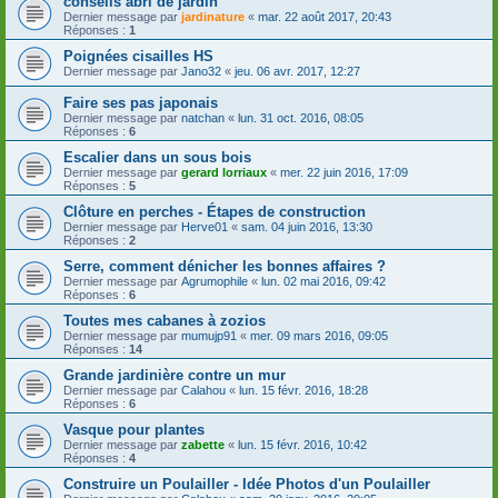
conseils abri de jardin
Dernier message par
jardinature
«
mar. 22 août 2017, 20:43
Réponses :
1
Poignées cisailles HS
Dernier message par
Jano32
«
jeu. 06 avr. 2017, 12:27
Faire ses pas japonais
Dernier message par
natchan
«
lun. 31 oct. 2016, 08:05
Réponses :
6
Escalier dans un sous bois
Dernier message par
gerard lorriaux
«
mer. 22 juin 2016, 17:09
Réponses :
5
Clôture en perches - Étapes de construction
Dernier message par
Herve01
«
sam. 04 juin 2016, 13:30
Réponses :
2
Serre, comment dénicher les bonnes affaires ?
Dernier message par
Agrumophile
«
lun. 02 mai 2016, 09:42
Réponses :
6
Toutes mes cabanes à zozios
Dernier message par
mumujp91
«
mer. 09 mars 2016, 09:05
Réponses :
14
Grande jardinière contre un mur
Dernier message par
Calahou
«
lun. 15 févr. 2016, 18:28
Réponses :
6
Vasque pour plantes
Dernier message par
zabette
«
lun. 15 févr. 2016, 10:42
Réponses :
4
Construire un Poulailler - Idée Photos d'un Poulailler