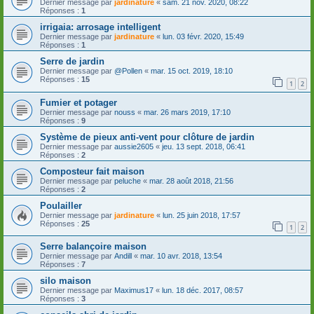
Dernier message par
jardinature
«
sam. 21 nov. 2020, 08:22
Réponses :
1
irrigaia: arrosage intelligent
Dernier message par
jardinature
«
lun. 03 févr. 2020, 15:49
Réponses :
1
Serre de jardin
Dernier message par
@Pollen
«
mar. 15 oct. 2019, 18:10
Réponses :
15
1
2
Fumier et potager
Dernier message par
nouss
«
mar. 26 mars 2019, 17:10
Réponses :
9
Système de pieux anti-vent pour clôture de jardin
Dernier message par
aussie2605
«
jeu. 13 sept. 2018, 06:41
Réponses :
2
Composteur fait maison
Dernier message par
peluche
«
mar. 28 août 2018, 21:56
Réponses :
2
Poulailler
Dernier message par
jardinature
«
lun. 25 juin 2018, 17:57
Réponses :
25
1
2
Serre balançoire maison
Dernier message par
Andill
«
mar. 10 avr. 2018, 13:54
Réponses :
7
silo maison
Dernier message par
Maximus17
«
lun. 18 déc. 2017, 08:57
Réponses :
3