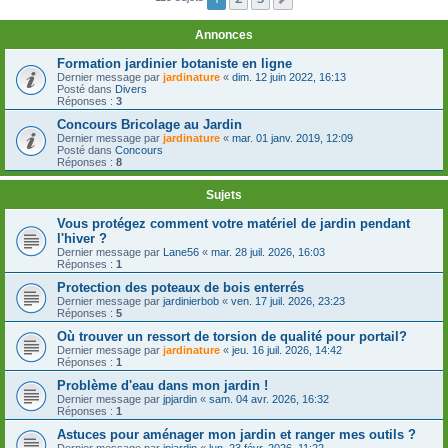
Annonces
Formation jardinier botaniste en ligne
Dernier message par
jardinature
«
dim. 12 juin 2022, 16:13
Posté dans
Divers
Réponses :
3
Concours Bricolage au Jardin
Dernier message par
jardinature
«
mar. 01 janv. 2019, 12:09
Posté dans
Concours
Réponses :
8
Sujets
Vous protégez comment votre matériel de jardin pendant
l'hiver ?
Dernier message par
Lane56
«
mar. 28 juil. 2026, 16:03
Réponses :
1
Protection des poteaux de bois enterrés
Dernier message par
jardinierbob
«
ven. 17 juil. 2026, 23:23
Réponses :
5
Où trouver un ressort de torsion de qualité pour portail?
Dernier message par
jardinature
«
jeu. 16 juil. 2026, 14:42
Réponses :
1
Problème d'eau dans mon jardin !
Dernier message par
jpjardin
«
sam. 04 avr. 2026, 16:32
Réponses :
1
Astuces pour aménager mon jardin et ranger mes outils ?
Dernier message par
jpjardin
«
lun. 23 févr. 2026, 11:22