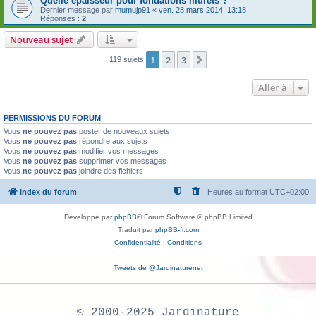
Quelle épaisseur pour fondations murets ?
Dernier message par
mumujp91
«
ven. 28 mars 2014, 13:18
Réponses :
2
Nouveau sujet
1
2
3
Suivante
119 sujets
Aller à
PERMISSIONS DU FORUM
Vous
ne pouvez pas
poster de nouveaux sujets
Vous
ne pouvez pas
répondre aux sujets
Vous
ne pouvez pas
modifier vos messages
Vous
ne pouvez pas
supprimer vos messages
Vous
ne pouvez pas
joindre des fichiers
Index du forum
Heures au format
UTC+02:00
Développé par
phpBB
® Forum Software © phpBB Limited
Traduit par
phpBB-fr.com
Confidentialité
|
Conditions
Tweets de @Jardinaturenet
© 2000-2025 Jardinature