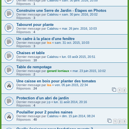
Dernier message par
Calahou
«
sam. 30 janv. 2016, 20:05
Réponses :
1
Construire une Serre de Jardin - Étapes en Photos
Dernier message par
Calahou
«
sam. 30 janv. 2016, 20:02
Réponses :
3
Tabouret pour plante
Dernier message par
Calahou
«
mar. 26 janv. 2016, 10:03
Réponses :
4
Un cadre à la place d'une fenêtre
Dernier message par
lea
«
sam. 31 oct. 2015, 10:03
Réponses :
3
Chaises et table
Dernier message par
Calahou
«
lun. 03 août 2015, 20:51
Réponses :
10
Table de rempotage
Dernier message par
gerard lorriaux
«
mar. 23 juin 2015, 10:02
Réponses :
2
Une caisse en bois pour planter des tomates
Dernier message par
lea
«
ven. 05 juin 2015, 22:34
Réponses :
24
1
2
Protection d'un abri de jardin
Dernier message par
j-p
«
lun. 11 août 2014, 20:16
Réponses :
4
Poulailler pour 2 poules naines
Dernier message par
Calahou
«
dim. 15 juin 2014, 08:24
Réponses :
40
1
2
3