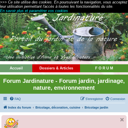
>>> Ce site utilise des cookies. En poursuivant la navigation, vous acceptez
leur utilisation permettant l'accès à toutes les fonctionnalités du site.
En savoir plus et paramétrer vos cookies
Accueil
Dossiers & Articles
F O R U M
Forum Jardinature - Forum jardin, jardinage,
nature, environnement
FAQ
S’enregistrer
Connexion
Index du forum
Bricolage, décoration, cuisine
Bricolage jardin