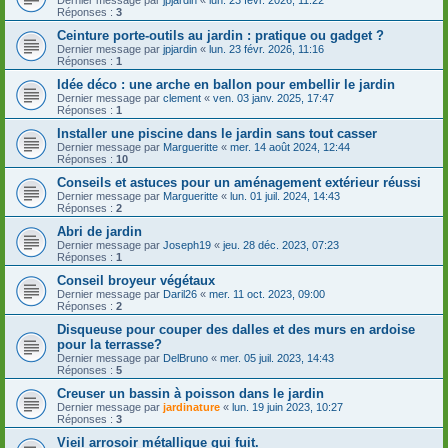
Réponses :
3
Ceinture porte-outils au jardin : pratique ou gadget ?
Dernier message par
jpjardin
«
lun. 23 févr. 2026, 11:16
Réponses :
1
Idée déco : une arche en ballon pour embellir le jardin
Dernier message par
clement
«
ven. 03 janv. 2025, 17:47
Réponses :
1
Installer une piscine dans le jardin sans tout casser
Dernier message par
Margueritte
«
mer. 14 août 2024, 12:44
Réponses :
10
Conseils et astuces pour un aménagement extérieur réussi
Dernier message par
Margueritte
«
lun. 01 juil. 2024, 14:43
Réponses :
2
Abri de jardin
Dernier message par
Joseph19
«
jeu. 28 déc. 2023, 07:23
Réponses :
1
Conseil broyeur végétaux
Dernier message par
Daril26
«
mer. 11 oct. 2023, 09:00
Réponses :
2
Disqueuse pour couper des dalles et des murs en ardoise
pour la terrasse?
Dernier message par
DelBruno
«
mer. 05 juil. 2023, 14:43
Réponses :
5
Creuser un bassin à poisson dans le jardin
Dernier message par
jardinature
«
lun. 19 juin 2023, 10:27
Réponses :
3
Vieil arrosoir métallique qui fuit.