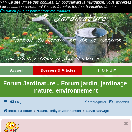
>>> Ce site utilise des cookies. En poursuivant la navigation, vous acceptez
leur utilisation permettant l'accès à toutes les fonctionnalités du site.
En savoir plus et paramétrer vos cookies
Accueil
Dossiers & Articles
F O R U M
Forum Jardinature - Forum jardin, jardinage,
nature, environnement
FAQ
S’enregistrer
Connexion
Index du forum
Nature, forêt, environnement
La vie sauvage