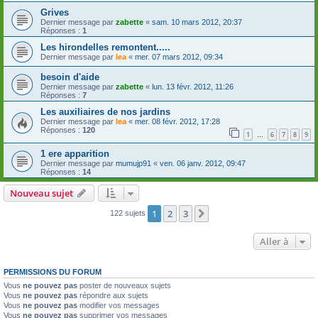
Grives
Dernier message par
zabette
«
sam. 10 mars 2012, 20:37
Réponses :
1
Les hirondelles remontent.....
Dernier message par
lea
«
mer. 07 mars 2012, 09:34
besoin d'aide
Dernier message par
zabette
«
lun. 13 févr. 2012, 11:26
Réponses :
7
Les auxiliaires de nos jardins
Dernier message par
lea
«
mer. 08 févr. 2012, 17:28
Réponses :
120
1
6
7
8
9
…
1 ere apparition
Dernier message par
mumujp91
«
ven. 06 janv. 2012, 09:47
Réponses :
14
Nouveau sujet
1
2
3
Suivante
122 sujets
Aller à
PERMISSIONS DU FORUM
Vous
ne pouvez pas
poster de nouveaux sujets
Vous
ne pouvez pas
répondre aux sujets
Vous
ne pouvez pas
modifier vos messages
Vous
ne pouvez pas
supprimer vos messages