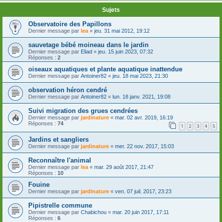
Sujets
Observatoire des Papillons
Dernier message par
lea
«
jeu. 31 mai 2012, 19:12
sauvetage bébé moineau dans le jardin
Dernier message par
Eliad
«
jeu. 15 juin 2023, 07:32
Réponses :
2
oiseaux aquatiques et plante aquatique inattendue
Dernier message par
Antoiner82
«
jeu. 18 mai 2023, 21:30
observation héron cendré
Dernier message par
Antoiner82
«
lun. 18 janv. 2021, 19:08
Suivi migration des grues cendrées
Dernier message par
jardinature
«
mar. 02 avr. 2019, 16:19
Réponses :
74
1
2
3
4
5
Jardins et sangliers
Dernier message par
jardinature
«
mer. 22 nov. 2017, 15:03
Reconnaître l'animal
Dernier message par
lea
«
mar. 29 août 2017, 21:47
Réponses :
10
Fouine
Dernier message par
jardinature
«
ven. 07 juil. 2017, 23:23
Pipistrelle commune
Dernier message par
Chabichou
«
mar. 20 juin 2017, 17:11
Réponses :
6