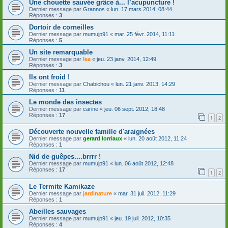
Une chouette sauvée grâce à... l’acupuncture !
Dernier message par
Grannos
«
lun. 17 mars 2014, 08:44
Réponses :
3
Dortoir de corneilles
Dernier message par
mumujp91
«
mar. 25 févr. 2014, 11:11
Réponses :
5
Un site remarquable
Dernier message par
lea
«
jeu. 23 janv. 2014, 12:49
Réponses :
3
Ils ont froid !
Dernier message par
Chabichou
«
lun. 21 janv. 2013, 14:29
Réponses :
11
Le monde des insectes
Dernier message par
carine
«
jeu. 06 sept. 2012, 18:48
Réponses :
17
1
2
Découverte nouvelle famille d'araignées
Dernier message par
gerard lorriaux
«
lun. 20 août 2012, 11:24
Réponses :
1
Nid de guêpes....brrrr !
Dernier message par
mumujp91
«
lun. 06 août 2012, 12:48
Réponses :
17
1
2
Le Termite Kamikaze
Dernier message par
jardinature
«
mar. 31 juil. 2012, 11:29
Réponses :
1
Abeilles sauvages
Dernier message par
mumujp91
«
jeu. 19 juil. 2012, 10:35
Réponses :
4