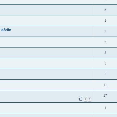
5
1
 déclin
3
5
3
5
3
11
17
1
2
1