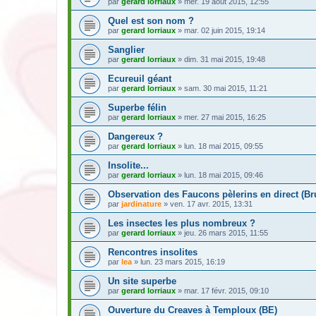
par
gerard lorriaux
» mer. 19 août 2015, 12:55
Quel est son nom ?
par
gerard lorriaux
» mar. 02 juin 2015, 19:14
Sanglier
par
gerard lorriaux
» dim. 31 mai 2015, 19:48
Ecureuil géant
par
gerard lorriaux
» sam. 30 mai 2015, 11:21
Superbe félin
par
gerard lorriaux
» mer. 27 mai 2015, 16:25
Dangereux ?
par
gerard lorriaux
» lun. 18 mai 2015, 09:55
Insolite...
par
gerard lorriaux
» lun. 18 mai 2015, 09:46
Observation des Faucons pèlerins en direct (Bru
par
jardinature
» ven. 17 avr. 2015, 13:31
Les insectes les plus nombreux ?
par
gerard lorriaux
» jeu. 26 mars 2015, 11:55
Rencontres insolites
par
lea
» lun. 23 mars 2015, 16:19
Un site superbe
par
gerard lorriaux
» mar. 17 févr. 2015, 09:10
Ouverture du Creaves à Temploux (BE)