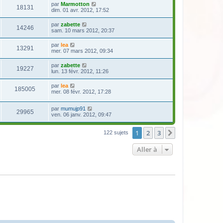
par
Marmotton
18131
dim. 01 avr. 2012, 17:52
par
zabette
14246
sam. 10 mars 2012, 20:37
par
lea
13291
mer. 07 mars 2012, 09:34
par
zabette
19227
lun. 13 févr. 2012, 11:26
par
lea
185005
mer. 08 févr. 2012, 17:28
par
mumujp91
29965
ven. 06 janv. 2012, 09:47
1
2
3
Suivante
122 sujets
Aller à