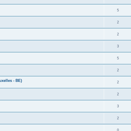
5
2
2
3
5
2
xelles - BE)
2
2
3
2
0