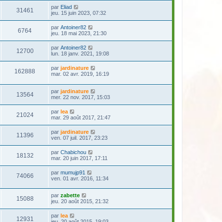
par
Eliad
31461
jeu. 15 juin 2023, 07:32
par
Antoiner82
6764
jeu. 18 mai 2023, 21:30
par
Antoiner82
12700
lun. 18 janv. 2021, 19:08
par
jardinature
162888
mar. 02 avr. 2019, 16:19
par
jardinature
13564
mer. 22 nov. 2017, 15:03
par
lea
21024
mar. 29 août 2017, 21:47
par
jardinature
11396
ven. 07 juil. 2017, 23:23
par
Chabichou
18132
mar. 20 juin 2017, 17:11
par
mumujp91
74066
ven. 01 avr. 2016, 11:34
par
zabette
15088
jeu. 20 août 2015, 21:32
par
lea
12931
jeu. 20 août 2015, 19:03