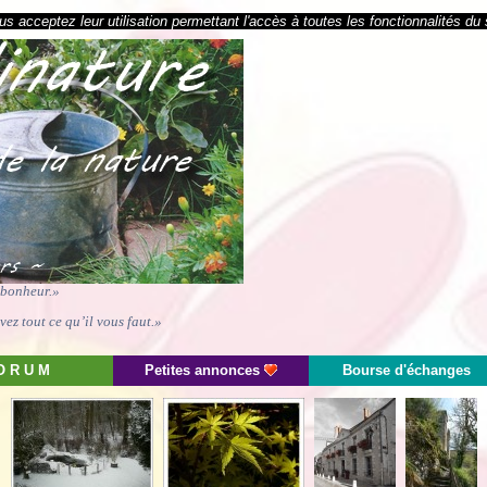
s acceptez leur utilisation permettant l'accès à toutes les fonctionnalités du 
e bonheur.»
ez tout ce qu’il vous faut.»
O R U M
Petites annonces
Bourse d'échanges