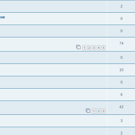
2
due
0
0
74
1
2
3
4
5
0
10
0
6
42
1
2
3
3
2