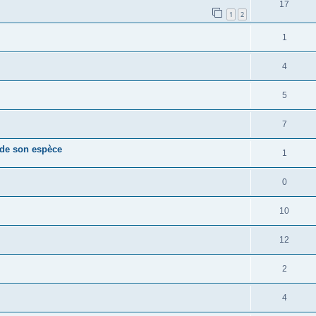
17
1
2
1
4
5
7
 de son espèce
1
0
10
12
2
4