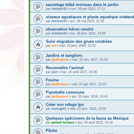
sauvetage bébé moineau dans le jardin
par
Antoiner82
» ven. 09 juin 2023, 17:12
oiseaux aquatiques et plante aquatique inatten
par
Antoiner82
» jeu. 18 mai 2023, 21:30
observation héron cendré
par
Antoiner82
» lun. 18 janv. 2021, 19:08
Suivi migration des grues cendrées
par
lea
» mer. 23 janv. 2008, 22:02
Jardins et sangliers
par
jardinature
» mer. 22 nov. 2017, 15:03
Reconnaître l'animal
par
jean
» mar. 15 août 2017, 20:26
Fouine
par
jardinature
» ven. 07 juil. 2017, 23:23
Pipistrelle commune
par
jardinature
» jeu. 01 sept. 2016, 14:41
Créer son refuge lpo
par
mumujp91
» mer. 27 janv. 2010, 13:55
Quelques spécimens de la faune au Mexique
par
gerard lorriaux
» jeu. 20 août 2015, 10:16
Pêche