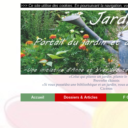
>>> Ce site utilise des cookies. En poursuivant la navigation, vou
«Celui qui plante un jardin, plante l
Proverbe chinois
«Si vous possédez une bibliothèque et un jardin, vous av
Cicéron
Accueil
Dossiers & Articles
F 