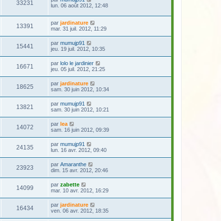
33231
lun. 06 août 2012, 12:48
par
jardinature
13391
mar. 31 juil. 2012, 11:29
par
mumujp91
15441
jeu. 19 juil. 2012, 10:35
par
lolo le jardinier
16671
jeu. 05 juil. 2012, 21:25
par
jardinature
18625
sam. 30 juin 2012, 10:34
par
mumujp91
13821
sam. 30 juin 2012, 10:21
par
lea
14072
sam. 16 juin 2012, 09:39
par
mumujp91
24135
lun. 16 avr. 2012, 09:40
par
Amaranthe
23923
dim. 15 avr. 2012, 20:46
par
zabette
14099
mar. 10 avr. 2012, 16:29
par
jardinature
16434
ven. 06 avr. 2012, 18:35