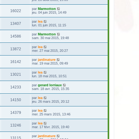
par
Marmotton
16022
jeu. 04 juin 2015, 14:49
par
lea
13407
lun. 01 juin 2015, 11:15
par
Marmotton
14586
sam. 30 mai 2015, 19:48
par
lea
13872
mer. 27 mai 2015, 20:27
par
jardinature
16142
mar. 19 mai 2015, 09:49
par
lea
13021
lun. 18 mai 2015, 10:51
par
gerard lorriaux
14233
sam. 18 avr. 2015, 15:35
par
lea
14150
jeu. 26 mars 2015, 20:12
par
lea
14379
mer. 25 mars 2015, 13:46
par
lea
13246
mar. 17 févr. 2015, 19:40
par
jardinature
13115