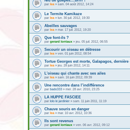
Nid de guêpes....brrrr !
par
lea
» sam. 04 août 2012, 14:24
Le Termite Kamikaze
par
lea
» lun. 30 juil. 2012, 19:30
Abeilles sauvages
par
lea
» mar. 17 juil. 2012, 19:20
Que font-ils ?
par
gerard lorriaux
» jeu. 05 juil. 2012, 06:55
Secourir un oiseau en détresse
par
lea
» ven. 01 juin 2012, 08:54
Tortue Georges est morte, Galapagos, dernière
par
lea
» jeu. 28 juin 2012, 14:11
L'oiseau qui chante avec ses ailes
par
lea
» sam. 16 juin 2012, 09:39
Une rencontre dans l’indifférence
par
bado333
» mer. 28 avr. 2010, 23:25
LA HUPPE FASCIEE
par
lolo le jardinier
» sam. 11 juin 2011, 11:19
Chauve souris en danger
par
lea
» mar. 10 avr. 2012, 10:36
Ils sont revenus
par
gerard lorriaux
» ven. 06 avr. 2012, 09:12