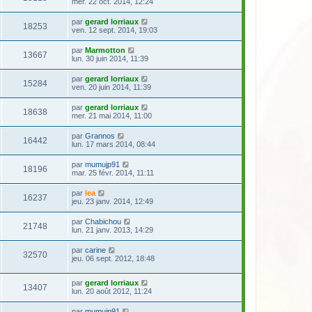
mer. 22 oct. 2014, 12:24
par
gerard lorriaux
18253
ven. 12 sept. 2014, 19:03
par
Marmotton
13667
lun. 30 juin 2014, 11:39
par
gerard lorriaux
15284
ven. 20 juin 2014, 11:39
par
gerard lorriaux
18638
mer. 21 mai 2014, 11:00
par
Grannos
16442
lun. 17 mars 2014, 08:44
par
mumujp91
18196
mar. 25 févr. 2014, 11:11
par
lea
16237
jeu. 23 janv. 2014, 12:49
par
Chabichou
21748
lun. 21 janv. 2013, 14:29
par
carine
32570
jeu. 06 sept. 2012, 18:48
par
gerard lorriaux
13407
lun. 20 août 2012, 11:24
par
mumujp91