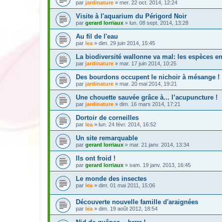
par
jardinature
» mer. 22 oct. 2014, 12:24
Visite à l'aquarium du Périgord Noir
par
gerard lorriaux
» lun. 08 sept. 2014, 13:28
Au fil de l'eau
par
lea
» dim. 29 juin 2014, 15:45
La biodiversité wallonne va mal: les espèces en
par
jardinature
» mar. 17 juin 2014, 10:25
Des bourdons occupent le nichoir à mésange !
par
jardinature
» mar. 20 mai 2014, 19:21
Une chouette sauvée grâce à... l’acupuncture !
par
jardinature
» dim. 16 mars 2014, 17:21
Dortoir de corneilles
par
lea
» lun. 24 févr. 2014, 16:52
Un site remarquable
par
gerard lorriaux
» mar. 21 janv. 2014, 13:34
Ils ont froid !
par
gerard lorriaux
» sam. 19 janv. 2013, 16:45
Le monde des insectes
par
lea
» dim. 01 mai 2011, 15:06
Découverte nouvelle famille d'araignées
par
lea
» dim. 19 août 2012, 18:54