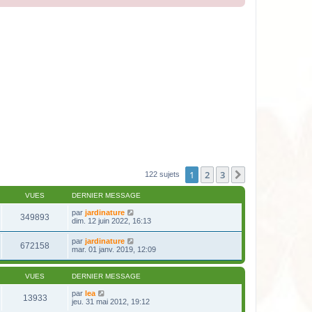
1
2
3
Suivante
122 sujets
VUES
DERNIER MESSAGE
par
jardinature
349893
dim. 12 juin 2022, 16:13
par
jardinature
672158
mar. 01 janv. 2019, 12:09
VUES
DERNIER MESSAGE
par
lea
13933
jeu. 31 mai 2012, 19:12